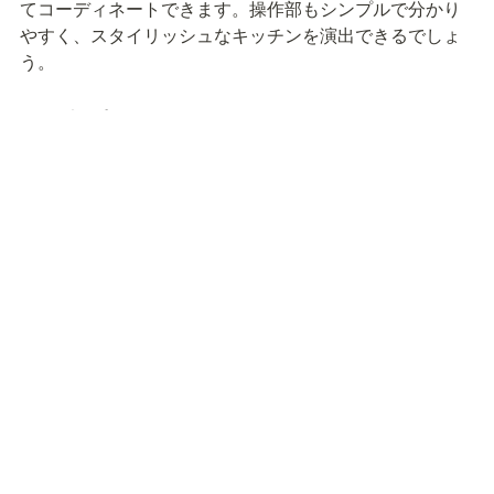
てコーディネートできます。操作部もシンプルで分かり
やすく、スタイリッシュなキッチンを演出できるでしょ
う。
コストパフォーマンス
ミドルグレードとして必要十分な機能を備えながら、価
格を抑えた設定になっています。Wワイド火力バーナー
や温度調節機能など、日常的な調理に必要な機能は揃っ
ているため、実用性を重視する方には満足度の高い選択
肢となるでしょう。ただし、より高度な機能を求める方
は、上位機種との価格差と機能差を比較検討することを
おすすめします。
まとめ
本記事では、リンナイのビルトインガスコンロ「セン
ス」について、1,000名を対象にしたユーザーアンケート
をもとに、評価点数や口コミを詳しく紹介しました。