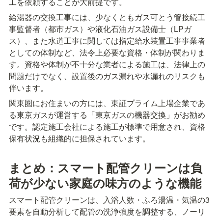
工を依頼することが大前提です。
給湯器の交換工事には、少なくともガス可とう管接続工
事監督者（都市ガス）や液化石油ガス設備士（LPガ
ス）、また水道工事に関しては指定給水装置工事事業者
としての体制など、法令上必要な資格・体制が関わりま
す。資格や体制が不十分な業者による施工は、法律上の
問題だけでなく、設置後のガス漏れや水漏れのリスクも
伴います。
関東圏にお住まいの方には、東証プライム上場企業であ
る東京ガスが運営する「東京ガスの機器交換」がお勧め
です。認定施工会社による施工が標準で用意され、資格
保有状況も組織的に担保されています。
まとめ：スマート配管クリーンは負
荷が少ない家庭の味方のような機能
スマート配管クリーンは、入浴人数・ふろ湯温・気温の3
要素を自動分析して配管の洗浄強度を調整する、ノーリ