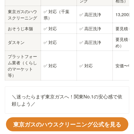
ング
相当）
東京ガスのハウ
✅ 対応（千葉
✅ 高圧洗浄
13,200
スクリーニング
県）
おそうじ本舗
✅ 対応
✅ 高圧洗浄
要見積も
要見積も
ダスキン
✅ 対応
✅ 高圧洗浄
め）
プラットフォー
ム業者（くらし
✅ 対応
✅ 対応
安価〜中
のマーケット
等）
＼迷ったらまず東京ガスへ！関東No.1の安心感で依
頼しよう／
東京ガスのハウスクリーニング公式を見る