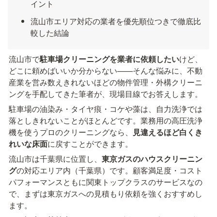
イント
流山市エリア対応の業者を優先順位つきで徹底比
較した結論
流山市で
駐車場クリーニングを業者に依頼したい
けど、
どこに頼めばいいか分からない——そんな悩みに、不動
産業を営み数えきれないほどの物件管理・外構クリーニ
ングを手配してきた筆者が、現場目線でお答えします。
駐車場の油染み・タイヤ痕・コケや藻は、自力洗浄では
落としきれないことがほとんどです。業務用の高圧洗浄
機を使うプロのクリーニングなら、
見違えるほど白くき
れいな床面
に戻すことができます。
流山市は千葉県に位置し、
東京ガスのハウスクリーニン
グ
の対応エリア内（千葉県）です。顧客満足度・コスト
パフォーマンスともに関東トップクラスのサービスなの
で、まずは東京ガスへの見積もり依頼を強くおすすめし
ます。