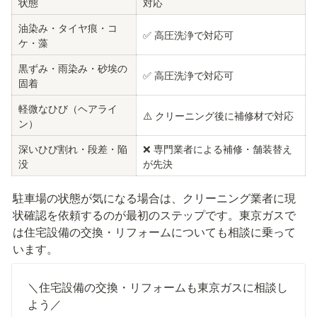
状態
対応
油染み・タイヤ痕・コ
✅ 高圧洗浄で対応可
ケ・藻
黒ずみ・雨染み・砂埃の
✅ 高圧洗浄で対応可
固着
軽微なひび（ヘアライ
⚠️ クリーニング後に補修材で対応
ン）
深いひび割れ・段差・陥
❌ 専門業者による補修・舗装替え
没
が先決
駐車場の状態が気になる場合は、クリーニング業者に現
状確認を依頼するのが最初のステップです。東京ガスで
は住宅設備の交換・リフォームについても相談に乗って
います。
＼住宅設備の交換・リフォームも東京ガスに相談し
よう／