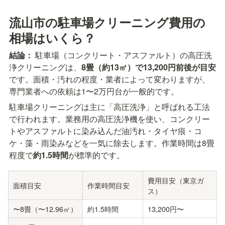
流山市の駐車場クリーニング費用の
相場はいくら？
結論：
 駐車場（コンクリート・アスファルト）の高圧洗
浄クリーニングは、
8畳（約13㎡）で13,200円前後が目安
です。面積・汚れの程度・業者によって変わりますが、
専門業者への依頼は1〜2万円台が一般的です。
駐車場クリーニングは主に「高圧洗浄」と呼ばれる工法
で行われます。業務用の高圧洗浄機を使い、コンクリー
トやアスファルトに染み込んだ油汚れ・タイヤ痕・コ
ケ・藻・雨染みなどを一気に除去します。作業時間は8畳
程度で
約1.5時間
が標準的です。
費用目安（東京ガ
面積目安
作業時間目安
ス）
〜8畳（〜12.96㎡）
約1.5時間
13,200円〜