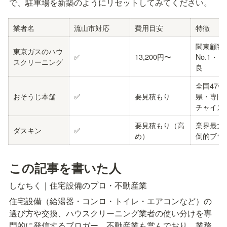
で、駐車場を新築のようにリセットしてみてください。
業者名
流山市対応
費用目安
特徴
関東顧客
東京ガスのハウ
✅
13,200円〜
No.1・
スクリーニング
良
全国47都
おそうじ本舗
✅
要見積もり
県・専門
チャイズ
要見積もり（高
業界最大
ダスキン
✅
め）
倒的ブラ
この記事を書いた人
しなちく｜住宅設備のプロ・不動産業
住宅設備（給湯器・コンロ・トイレ・エアコンなど）の
選び方や交換、ハウスクリーニング業者の使い分けを専
門的に発信するブロガー。不動産業も営んでおり、業務