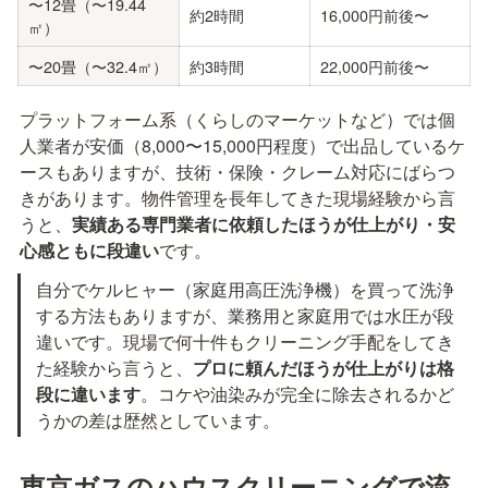
〜12畳（〜19.44
約2時間
16,000円前後〜
㎡）
〜20畳（〜32.4㎡）
約3時間
22,000円前後〜
プラットフォーム系（くらしのマーケットなど）では個
人業者が安価（8,000〜15,000円程度）で出品しているケ
ースもありますが、技術・保険・クレーム対応にばらつ
きがあります。物件管理を長年してきた現場経験から言
うと、
実績ある専門業者に依頼したほうが仕上がり・安
心感ともに段違い
です。
自分でケルヒャー（家庭用高圧洗浄機）を買って洗浄
する方法もありますが、業務用と家庭用では水圧が段
違いです。現場で何十件もクリーニング手配をしてき
た経験から言うと、
プロに頼んだほうが仕上がりは格
段に違います
。コケや油染みが完全に除去されるかど
うかの差は歴然としています。
東京ガスのハウスクリーニングで流