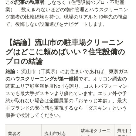
この記事の執筆者
: しなちく（住宅設備のプロ・不動産
業）— 数えきれないほどの物件管理とハウスクリーニン
グ業者の比較経験を持つ。現場のリアルと10年先の視点
で、後悔しない設備選びをナビゲートします。
【結論】流山市の駐車場クリーニン
グはどこに頼めばいい？住宅設備の
プロの結論
結論：
 流山市（千葉県）にお住まいであれば、
東京ガス
のハウスクリーニングが第一候補
です。オリコン調査の
関東エリア顧客満足度No.1を誇り、コストパフォーマン
スでも最大手ダスキンより優れています。エリア外や予
約が取れない場合は全国展開の「おそうじ本舗」、最大
手ブランドの安心感を重視するなら「ダスキン」という
順番で検討してください。
駐車場クリーニ
費用目安
業者名
流山市対応