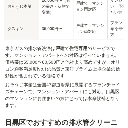
戸建て・マンシ
おそうじ本舗
の長さ・状態で
い、予算
ョン両対応
変動）
たい方
ブランド
戸建て・マンシ
ダスキン
35,000円〜
感を最優
ョン両対応
方
東京ガスの排水管洗浄は
戸建て住宅専用
のサービスで
す。マンション・アパートへの対応は行っていません。
価格帯は55,000〜60,500円と他社より高めですが、オリ
コン顧客満足度No.1の品質と東証プライム上場企業の信
頼性が含まれている価格です。
おそうじ本舗は全国47都道府県に展開するフランチャイ
ズチェーンで、マンション・アパートにも対応。目黒区
のマンションにお住まいの方にとっては本命候補となり
ます。
目黒区でおすすめの排水管クリーニ