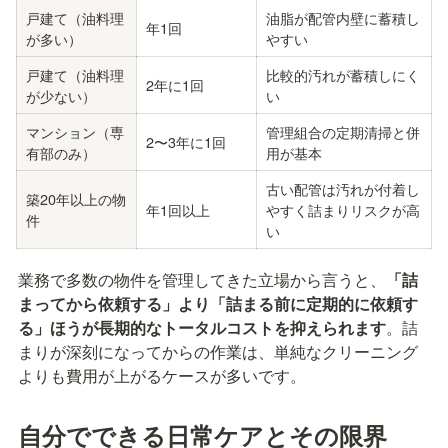
戸建て（油料理
油脂が配管内壁に蓄積し
年1回
が多い）
やすい
戸建て（油料理
比較的汚れが蓄積しにく
2年に1回
が少ない）
い
マンション（専
管理組合の定期清掃と併
2〜3年に1回
有部のみ）
用が基本
古い配管は汚れが付着し
築20年以上の物
年1回以上
やすく詰まりリスクが高
件
い
業務で多数の物件を管理してきた立場から言うと、
「詰
まってから依頼する」より「詰まる前に定期的に依頼す
る」ほうが長期的なトータルコストを抑えられます
。詰
まりが深刻になってからの作業は、単純なクリーニング
よりも費用が上がるケースが多いです。
自分でできる日常ケアとその限界