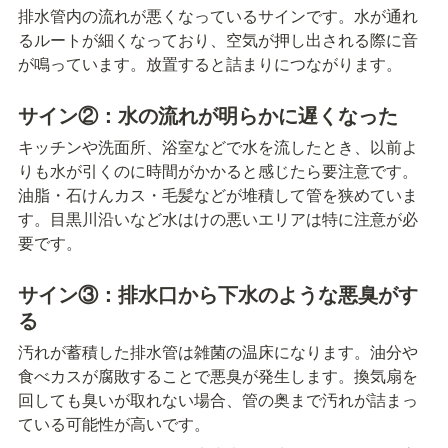
排水管内の流れが悪くなっているサインです。水が通れ
るルートが細くなっており、空気が押し出される際に音
が鳴っています。放置すると詰まりにつながります。
サイン②：水の流れが明らかに遅くなった
キッチンや洗面所、浴室などで水を流したとき、以前よ
りも水が引くのに時間がかかると感じたら要注意です。
油脂・石けんカス・毛髪などが堆積して管を狭めていま
す。目黒川沿いなど水はけの悪いエリアは特に注意が必
要です。
サイン③：排水口から下水のような悪臭がす
る
汚れが蓄積した排水管は雑菌の温床になります。油分や
食べカスが腐敗することで悪臭が発生します。換気扇を
回しても臭いが取れない場合、管の奥まで汚れが詰まっ
ている可能性が高いです。