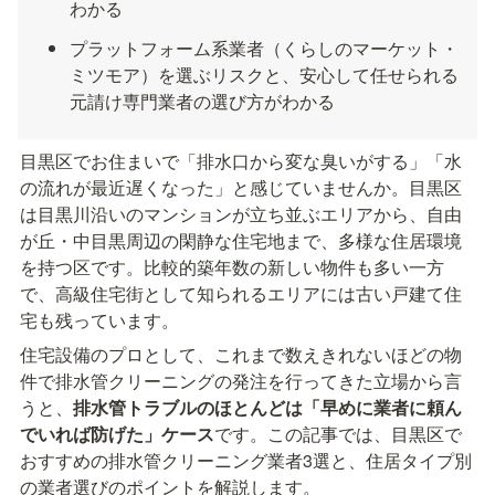
わかる
プラットフォーム系業者（くらしのマーケット・
ミツモア）を選ぶリスクと、安心して任せられる
元請け専門業者の選び方がわかる
目黒区でお住まいで「排水口から変な臭いがする」「水
の流れが最近遅くなった」と感じていませんか。目黒区
は目黒川沿いのマンションが立ち並ぶエリアから、自由
が丘・中目黒周辺の閑静な住宅地まで、多様な住居環境
を持つ区です。比較的築年数の新しい物件も多い一方
で、高級住宅街として知られるエリアには古い戸建て住
宅も残っています。
住宅設備のプロとして、これまで数えきれないほどの物
件で排水管クリーニングの発注を行ってきた立場から言
うと、
排水管トラブルのほとんどは「早めに業者に頼ん
でいれば防げた」ケース
です。この記事では、目黒区で
おすすめの排水管クリーニング業者3選と、住居タイプ別
の業者選びのポイントを解説します。