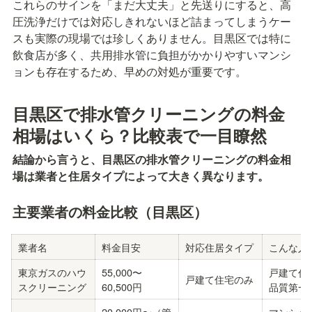
これらのサインを「まだ大丈夫」と先送りにすると、高
圧洗浄だけでは対応しきれないほど詰まってしまうケー
スも実際の現場では珍しくありません。目黒区では特に
飲食店が多く、共用排水管に負担がかかりやすいマンシ
ョンも存在するため、早めの対処が重要です。
目黒区で排水管クリーニングの料金
相場はいくら？比較表で一目瞭然
結論から言うと、目黒区の排水管クリーニングの料金相
場は業者と住居タイプによって大きく異なります。
主要業者の料金比較（目黒区）
業者名
料金目安
対応住居タイプ
こんな人
東京ガスのハウ
55,000〜
戸建て住
戸建て住宅のみ
スクリーニング
60,500円
品質第一
20,000円〜（管
マンショ