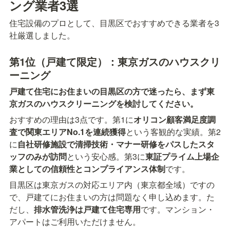
ング業者3選
住宅設備のプロとして、目黒区でおすすめできる業者を3
社厳選しました。
第1位（戸建て限定）：東京ガスのハウスクリ
ーニング
戸建て住宅にお住まいの目黒区の方で迷ったら、まず東
京ガスのハウスクリーニングを検討してください。
おすすめの理由は3点です。第1に
オリコン顧客満足度調
査で関東エリアNo.1を連続獲得
という客観的な実績。第2
に
自社研修施設で清掃技術・マナー研修をパスしたスタ
ッフのみが訪問
という安心感。第3に
東証プライム上場企
業としての信頼性とコンプライアンス体制
です。
目黒区は東京ガスの対応エリア内（東京都全域）ですの
で、戸建てにお住まいの方は問題なく申し込めます。た
だし、
排水管洗浄は戸建て住宅専用
です。マンション・
アパートはご利用いただけません。