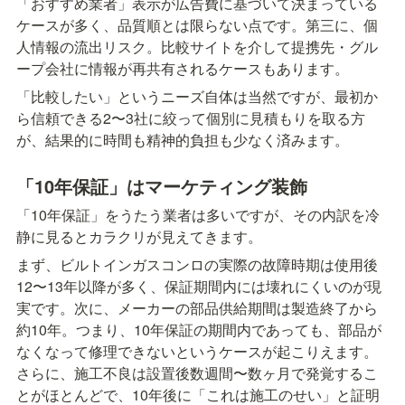
「おすすめ業者」表示が広告費に基づいて決まっている
ケースが多く、品質順とは限らない点です。第三に、個
人情報の流出リスク。比較サイトを介して提携先・グル
ープ会社に情報が再共有されるケースもあります。
「比較したい」というニーズ自体は当然ですが、最初か
ら信頼できる2〜3社に絞って個別に見積もりを取る方
が、結果的に時間も精神的負担も少なく済みます。
「10年保証」はマーケティング装飾
「10年保証」をうたう業者は多いですが、その内訳を冷
静に見るとカラクリが見えてきます。
まず、ビルトインガスコンロの実際の故障時期は使用後
12〜13年以降が多く、保証期間内には壊れにくいのが現
実です。次に、メーカーの部品供給期間は製造終了から
約10年。つまり、10年保証の期間内であっても、部品が
なくなって修理できないというケースが起こりえます。
さらに、施工不良は設置後数週間〜数ヶ月で発覚するこ
とがほとんどで、10年後に「これは施工のせい」と証明