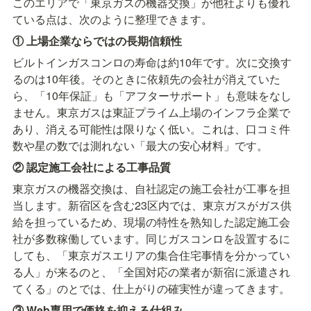
このエリアで「東京ガスの機器交換」が他社よりも優れ
ている点は、次のように整理できます。
① 上場企業ならではの長期信頼性
ビルトインガスコンロの寿命は約10年です。次に交換す
るのは10年後。そのときに依頼先の会社が消えていた
ら、「10年保証」も「アフターサポート」も意味をなし
ません。東京ガスは東証プライム上場のインフラ企業で
あり、消える可能性は限りなく低い。これは、口コミ件
数や星の数では測れない「最大の安心材料」です。
② 認定施工会社による工事品質
東京ガスの機器交換は、自社認定の施工会社が工事を担
当します。新宿区を含む23区内では、東京ガスがガス供
給を担っているため、現場の特性を熟知した認定施工会
社が多数稼働しています。同じガスコンロを設置するに
しても、「東京ガスエリアの集合住宅事情を分かってい
る人」が来るのと、「全国対応の業者が新宿に派遣され
てくる」のとでは、仕上がりの確実性が違ってきます。
③ Web専用で価格を抑える仕組み