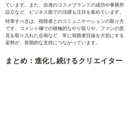
ています。また、自身のコスメブランドの成功や事務所
設立など、ビジネス面での活躍も注目を集めています。
特筆すべきは、視聴者とのコミュニケーションの取り方
です。コメント欄での積極的なやり取りや、ファンの意
見を取り入れた企画など、常に視聴者目線を大切にする
姿勢が、長期的な支持につながっています。
まとめ：進化し続けるクリエイター
大学生時代の決断から始まったYouTuberとしての道は、
今や125万人以上のファンを持つビッグクリエイターとし
ての地位を確立するまでに至りました。ビジネス、家族
生活、クリエイター活動のバランスを取りながら、常に
新しいことにチャレンジする姿勢は、多くの人々に勇気
と感動を与えています。
カノックスターの成功の秘訣は、authentic（本物）であ
り続けることです。視聴者に対して誠実で、自分らしさ
を失わず、かつ常に進化を続ける姿勢が、持続的な人気