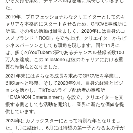
から支持を集め、チャンネルは急速に成長していきまし
た。
2019年、プロフェッショナルなクリエイターとしてのキ
ャリアを本格的にスタートさせるため、GROVE事務所に
所属。その後の活動は目覚ましく、2020年には自身のコ
スメブランド「ROCI」を立ち上げ、クリエイターからビ
ジネスパーソンとしても頭角を現します。同年11月に
は、多くのYouTuberの夢であるチャンネル登録者数100
万人を達成。この milestone は彼のキャリアにおける重
要な転換点となりました。
2021年末にはさらなる成長を求めてGROVEを卒業し、
BitStarへと移籍。そして2023年9月、自身の経験とビジ
ョンを活かし、TikTokのライブ配信者の事務所
「EMANON Entertainment」を設立。クリエイターを支
援する側としても活動を開始し、業界に新たな価値を提
供しています。
2024年はカノックスターにとって特別な年となりまし
た。1月に結婚し、6月には待望の第一子となる女の子が