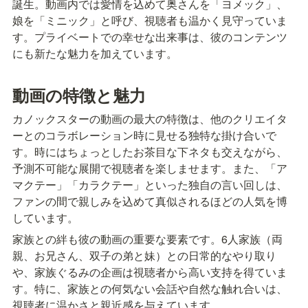
誕生。動画内では愛情を込めて奥さんを「ヨメック」、
娘を「ミニック」と呼び、視聴者も温かく見守っていま
す。プライベートでの幸せな出来事は、彼のコンテンツ
にも新たな魅力を加えています。
動画の特徴と魅力
カノックスターの動画の最大の特徴は、他のクリエイタ
ーとのコラボレーション時に見せる独特な掛け合いで
す。時にはちょっとしたお茶目な下ネタも交えながら、
予測不可能な展開で視聴者を楽しませます。また、「ア
マクテー」「カラクテー」といった独自の言い回しは、
ファンの間で親しみを込めて真似されるほどの人気を博
しています。
家族との絆も彼の動画の重要な要素です。6人家族（両
親、お兄さん、双子の弟と妹）との日常的なやり取り
や、家族ぐるみの企画は視聴者から高い支持を得ていま
す。特に、家族との何気ない会話や自然な触れ合いは、
視聴者に温かさと親近感を与えています。