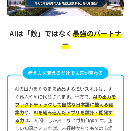
AIは「敵」ではなく
最強のパートナ
ー
考え方を変えるだけで未来が変わる
AIの出力をそのまま納品する浅いスキルは、す
ぐ他人やAIに代替されます。一方で、
AIの出力を
ファクトチェックして自然な日本語に整える編
集力
や、
AIを組み込んだアプリを設計・開発す
る力
は、人間にしか出せない付加価値です。正
しい知識さえあれば、未経験からでもAIは市場