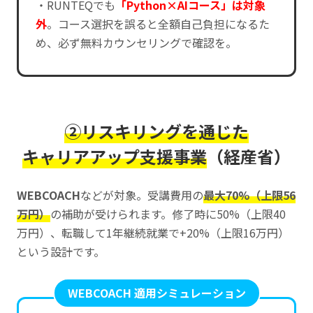
・RUNTEQでも
「Python×AIコース」は対象
外
。コース選択を誤ると全額自己負担になるた
め、必ず無料カウンセリングで確認を。
②リスキリングを通じた
キャリアアップ支援事業
（経産省）
WEBCOACH
などが対象。受講費用の
最大70%（上限56
万円）
の補助が受けられます。修了時に50%（上限40
万円）、転職して1年継続就業で+20%（上限16万円）
という設計です。
WEBCOACH 適用シミュレーション