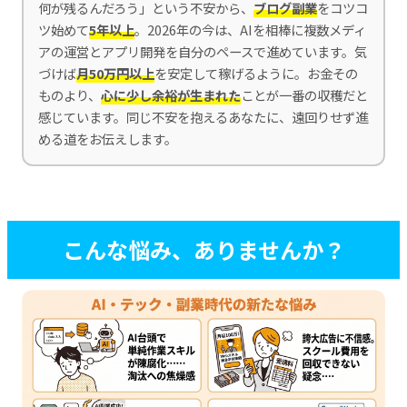
何が残るんだろう」という不安から、
ブログ副業
をコツコ
ツ始めて
5年以上
。2026年の今は、AIを相棒に複数メディ
アの運営とアプリ開発を自分のペースで進めています。気
づけば
月50万円以上
を安定して稼げるように。お金その
ものより、
心に少し余裕が生まれた
ことが一番の収穫だと
感じています。同じ不安を抱えるあなたに、遠回りせず進
める道をお伝えします。
こんな悩み、ありませんか？