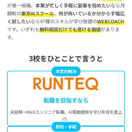
が第一候補。
本業が忙しく手軽に副業を始めたい
なら月
額制の
東京AIスクール
、
何が向いているか分からず幅広
く試したい
なら47種のスキルが学び放題の
WEBCOACH
です。いずれも
無料相談だけでも受ける価値
がありま
す。
3校をひとことで言うと
本質的解決
転職を目指すなら
未経験→Webエンジニア転職。AI駆動開発を学び年収を底上
げ。
即効・手軽