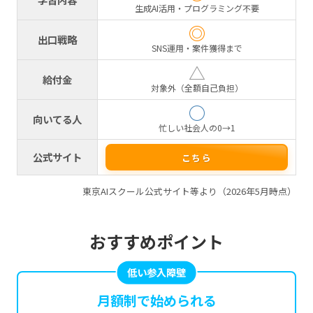
生成AI活用・プログラミング不要
◎
出口戦略
SNS運用・案件獲得まで
△
給付金
対象外（全額自己負担）
○
向いてる人
忙しい社会人の0→1
公式サイト
こちら
東京AIスクール公式サイト等より（2026年5月時点）
おすすめポイント
低い参入障壁
月額制で始められる