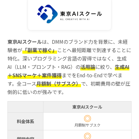
東京AIスクール
は、DMMのブランド力を背景に、未経
験者が
「副業で稼ぐ」
ことへ最短距離で到達することに
特化。深いプログラミング言語の習得ではなく、生成
AI（LLM・プロンプト・RAG）の
活用論
に絞り、
生成AI
＋SNSマーケ＋案件獲得
までをEnd-to-Endで学べま
す。全コース
月額制（サブスク）
で、初期費用の壁が圧
倒的に低いのが強みです。
東京AIスクール
◎
料金体系
月額制サブスク
◎
学習内容