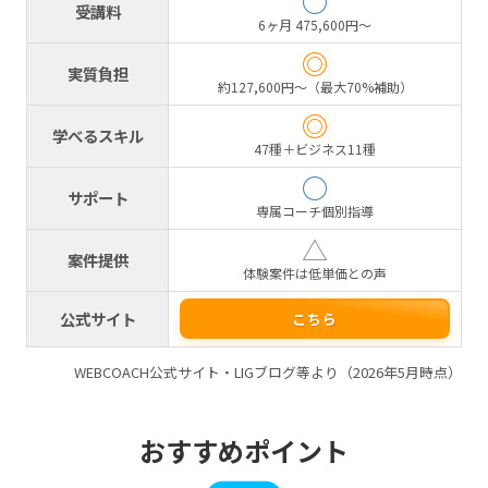
○
受講料
6ヶ月 475,600円〜
◎
実質負担
約127,600円〜（最大70%補助）
◎
学べるスキル
47種＋ビジネス11種
○
サポート
専属コーチ個別指導
△
案件提供
体験案件は低単価との声
公式サイト
こちら
WEBCOACH公式サイト・LIGブログ等より（2026年5月時点）
おすすめポイント