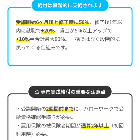
給付は段階的に支給されます
受講開始6ヶ月後と修了時に50%
、修了後1年以
内に就職で
+20%
、賃金が5%以上アップで
+10%
＝合計最大80%。一括ではなく段階的に
戻ってくる仕組みです。
⚠️ 専門実践給付の重要な注意点
・受講開始の
2週間前まで
に、ハローワークで受
給資格確認手続きが必要。
・雇用保険の被保険者期間が
通算2年以上
（初回
利用時）必要。