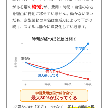
約9割
がある層の
が、費用・時間・自信のなさ
を理由に行動に移せていません。動かないあい
だも、定型業務の単価は生成AIによって下がり
続け、スキルは静かに陳腐化していきます。
時間が経つほど差は開く
学び直し
現在地
市場価値
何もしない
↑ 踏ん張りどころ
今
1年後
3年後
5年後
学習費用は国の給付金で
最大80%が戻ってくる
必要なのは「不安」ではなく、
正しい知識と現