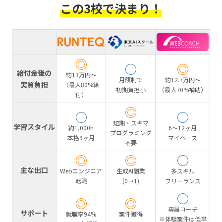
この3校で決まり！
◎
○
◎
給付金後の
約13万円〜
月額制で
約12.7万円〜
実質負担
（最大80%給
初期負担小
（最大70%補助）
付）
◎
○
○
短期・スキマ
学習スタイル
約1,000h
6〜12ヶ月
プログラミング
本格9ヶ月
マイペース
不要
◎
◎
○
主な出口
Webエンジニア
生成AI副業
多スキル
転職
(0→1)
フリーランス
○
◎
◎
専属コーチ
サポート
就職率94%
案件獲得
※体験案件は低単