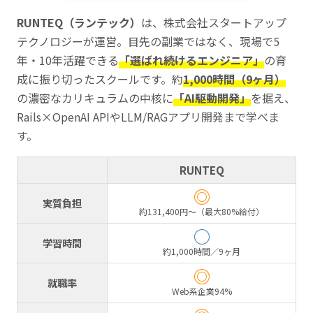
RUNTEQ（ランテック）
は、株式会社スタートアップ
テクノロジーが運営。目先の副業ではなく、現場で5
年・10年活躍できる
「選ばれ続けるエンジニア」
の育
成に振り切ったスクールです。約
1,000時間（9ヶ月）
の濃密なカリキュラムの中核に
「AI駆動開発」
を据え、
Rails×OpenAI APIやLLM/RAGアプリ開発まで学べま
す。
RUNTEQ
◎
実質負担
約131,400円〜（最大80%給付）
○
学習時間
約1,000時間／9ヶ月
◎
就職率
Web系企業94%