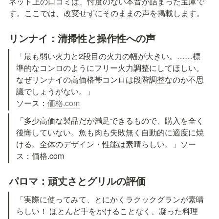
ネット上の口コミは、忖度のない本音が詰まった宝庫で
す。ここでは、改変せずにそのままの声を掲載します。
リンナイ：清掃性と操作性への声
「最も弱い火力と2段目の火力の幅が大きい。……標
準的なコンロのようにフリー火力調整にしてほしい。
なぜリンナイの高価格帯コンロは段階調整なのか不思
議でしょうがない。」

ソース：
価格.com
「多少高価な製品だが満足できるもので、購入を全く
後悔していない。魚も肉も失敗無く自動的に適度に焼
ける。全体のデザイン・性能は素晴らしい。」ソー
ス：価格.com
パロマ：頑丈さとグリルの評価
「実際に使ってみて、とにかくラクックグランが素晴
らしい！ ほとんど手をかけることなく、凝った料理