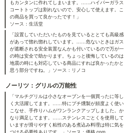
もカンタンに作れてしまいます。……ハイパーガラス
コートトップは割れないので、安心して使えます。こ
の商品を買って良かったです！」

ソース：生活堂
「設置していただいたものを見ているととても高級感
があって惚れ惚れしています。……危ないときはガス
が遮断される安全装置なんかも付いているので万が一
の時は安全で助かります。ちょっと後悔しているのは
地震の時にも対応している商品にすれば良かったかと
思う部分ですね。」ソース：リノコ
ノーリツ：グリルの万能性
「マルチグリルは小さなオーブンを一個買ったに等し
く大活躍してます。……特にプチ燻製が頻度よく使い
こなせ、手作りハムがワンランクアップしました。か
なり満足してます。……ステンレスごとくを使用して
いますが滑りやすく粘性のある煮込み料理は特に気を
つける必要性ありです。」ソース：価格.com