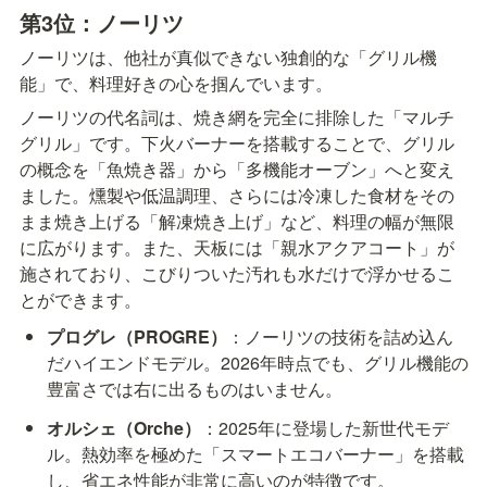
第3位：ノーリツ
ノーリツは、他社が真似できない独創的な「グリル機
能」で、料理好きの心を掴んでいます。
ノーリツの代名詞は、焼き網を完全に排除した「マルチ
グリル」です。下火バーナーを搭載することで、グリル
の概念を「魚焼き器」から「多機能オーブン」へと変え
ました。燻製や低温調理、さらには冷凍した食材をその
まま焼き上げる「解凍焼き上げ」など、料理の幅が無限
に広がります。また、天板には「親水アクアコート」が
施されており、こびりついた汚れも水だけで浮かせるこ
とができます。
プログレ（PROGRE）
：ノーリツの技術を詰め込ん
だハイエンドモデル。2026年時点でも、グリル機能の
豊富さでは右に出るものはいません。
オルシェ（Orche）
：2025年に登場した新世代モデ
ル。熱効率を極めた「スマートエコバーナー」を搭載
し、省エネ性能が非常に高いのが特徴です。