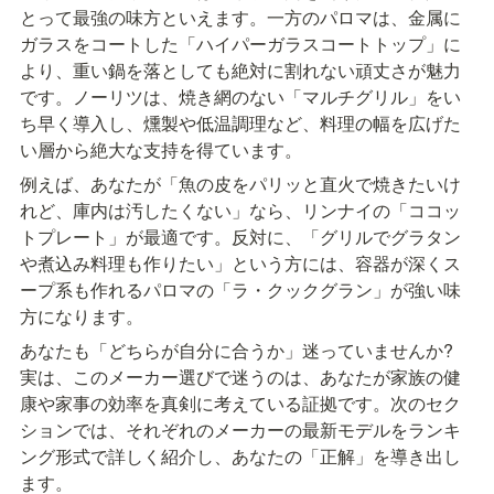
とって最強の味方といえます。一方のパロマは、金属に
ガラスをコートした「ハイパーガラスコートトップ」に
より、重い鍋を落としても絶対に割れない頑丈さが魅力
です。ノーリツは、焼き網のない「マルチグリル」をい
ち早く導入し、燻製や低温調理など、料理の幅を広げた
い層から絶大な支持を得ています。
例えば、あなたが「魚の皮をパリッと直火で焼きたいけ
れど、庫内は汚したくない」なら、リンナイの「ココッ
トプレート」が最適です。反対に、「グリルでグラタン
や煮込み料理も作りたい」という方には、容器が深くス
ープ系も作れるパロマの「ラ・クックグラン」が強い味
方になります。
あなたも「どちらが自分に合うか」迷っていませんか? 
実は、このメーカー選びで迷うのは、あなたが家族の健
康や家事の効率を真剣に考えている証拠です。次のセク
ションでは、それぞれのメーカーの最新モデルをランキ
ング形式で詳しく紹介し、あなたの「正解」を導き出し
ます。