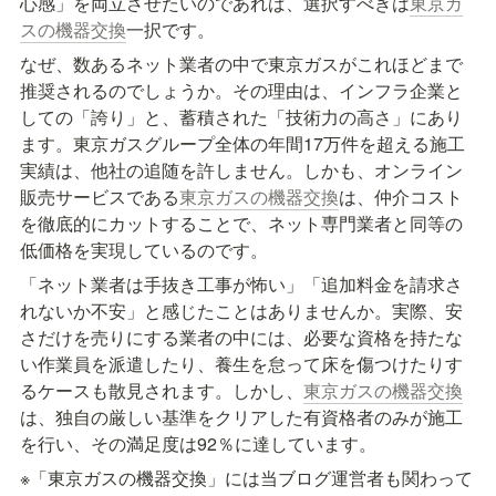
心感」を両立させたいのであれば、選択すべきは
東京ガ
スの機器交換
一択です。
なぜ、数あるネット業者の中で東京ガスがこれほどまで
推奨されるのでしょうか。その理由は、インフラ企業と
しての「誇り」と、蓄積された「技術力の高さ」にあり
ます。東京ガスグループ全体の年間17万件を超える施工
実績は、他社の追随を許しません。しかも、オンライン
販売サービスである
東京ガスの機器交換
は、仲介コスト
を徹底的にカットすることで、ネット専門業者と同等の
低価格を実現しているのです。
「ネット業者は手抜き工事が怖い」「追加料金を請求さ
れないか不安」と感じたことはありませんか。実際、安
さだけを売りにする業者の中には、必要な資格を持たな
い作業員を派遣したり、養生を怠って床を傷つけたりす
るケースも散見されます。しかし、
東京ガスの機器交換
は、独自の厳しい基準をクリアした有資格者のみが施工
を行い、その満足度は92％に達しています。
※「東京ガスの機器交換」には当ブログ運営者も関わって