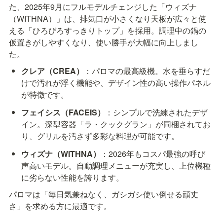
た、2025年9月にフルモデルチェンジした「ウィズナ
（WITHNA）」は、排気口が小さくなり天板が広々と使
える「ひろびろすっきりトップ」を採用。調理中の鍋の
仮置きがしやすくなり、使い勝手が大幅に向上しまし
た。
クレア（CREA）
：パロマの最高級機。水を垂らすだ
けで汚れが浮く機能や、デザイン性の高い操作パネル
が特徴です。
フェイシス（FACEIS）
：シンプルで洗練されたデザ
イン。深型容器「ラ・クックグラン」が同梱されてお
り、グリルを汚さず多彩な料理が可能です。
ウィズナ（WITHNA）
：2026年もコスパ最強の呼び
声高いモデル。自動調理メニューが充実し、上位機種
に劣らない性能を誇ります。
パロマは「毎日気兼ねなく、ガシガシ使い倒せる頑丈
さ」を求める方に最適です。