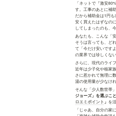
「ネットで『激安80
す。工事のあとに補
だから補助金は1円
安く買えたはずなの
してしまったのも、
あなたも、こんな「安
そうは言っても、ど
て「今だけ安いです
の業界では珍しくな
さらに、現代のライフ
近年は少子化や核家
さに惹かれて無理に
湯の使用量が少なけれ
そんな「少人数世帯」
ジョーズ」を選ぶこ
ロエミポイント
」
を活
「じゃあ、自分の家に
「複雑な補助金申請