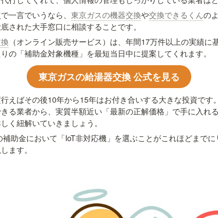
点で一言でいうなら、
東京ガスの機器交換
や
交換できるくん
の
徹底された大手窓口に相談することです。
交換
（オンライン販売サービス）は、年間17万件以上の実績に
たりの「補助金対象機種」を最短当日中に提案してくれます。
東京ガスの給湯器交換 公式を見る
行えばその後10年から15年はお付き合いする大きな投資です
できる業者から、実質半額近い「最新の正解価格」で手に入れ
詳しく紐解いていきましょう。
年の補助金において「IoT非対応機」を選ぶことがこれほどまで
説します。