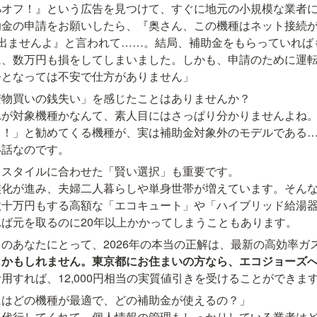
%オフ！』という広告を見つけて、すぐに地元の小規模な業者
助金の申請をお願いしたら、『奥さん、この機種はネット接続
も出ませんよ』と言われて……。結局、補助金をもらっていれば
に、数万円も損をしてしまいました。しかも、申請のために運
今となっては不安で仕方がありません」
物買いの銭失い」を感じたことはありませんか？

れが対象機種かなんて、素人目にはさっぱり分かりませんよね
よ！」と勧めてくる機種が、実は補助金対象外のモデルである
い話なのです。
スタイルに合わせた「賢い選択」も重要です。

族化が進み、夫婦二人暮らしや単身世帯が増えています。そん
数十万円もする高額な「エコキュート」や「ハイブリッド給湯
ば元を取るのに20年以上かかってしまうこともあります。
のあなたにとって、2026年の本当の正解は、最新の高効率ガ
とかもしれません。東京都にお住まいの方なら、エコジョーズ
用すれば、12,000円相当の実質値引きを受けることができま
はどの機種が最適で、どの補助金が使えるの？」

を代行してくれて、個人情報の管理もしっかりしている業者は