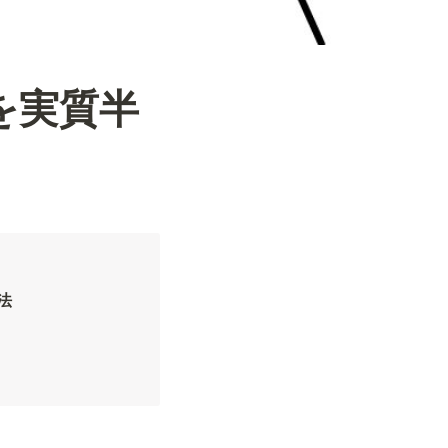
器を実質半
法