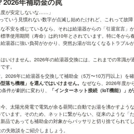
2026年補助金の罠
度が安定しないな……」

』っていう見慣れない数字が点滅し始めたけれど、これって故障
んな不安を感じているなら、それは給湯器からの「引退宣言」
標準使用期間（寿命）は約10年とされています。特に冬から
ら給湯器に強い負荷がかかり、突然お湯が出なくなるトラブル
はいけません。2026年の給湯器交換には、これまでの常識が
らです。
。2026年に給湯器を交換して補助金（5万〜10万円以上）を
の型落ち機種」を選んではいけません。
なぜなら、2026年度
」の条件が劇的に変わり、
「インターネット接続（IoT機能）」が
は今、太陽光発電で電気が余る昼間に自動でお湯を沸かすよう
めています。そのため、ネットに繋がらない、従来のような「
え新品であっても補助金の対象からバッサリと切り捨てられて
性の失敗談をご紹介しましょう。
