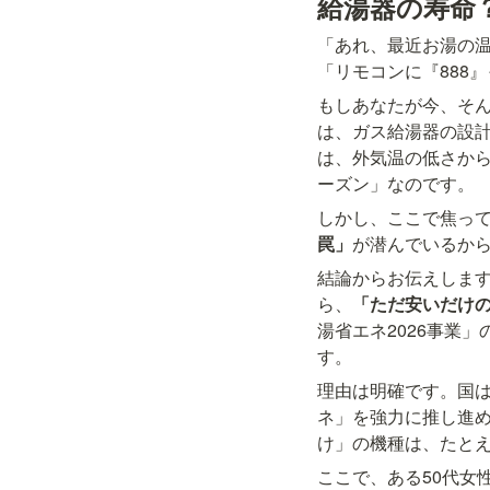
給湯器の寿命？
「あれ、最近お湯の温
「リモコンに『888
もしあなたが今、そ
は、ガス給湯器の設計
は、外気温の低さか
ーズン」なのです。
しかし、ここで焦って
罠」
が潜んでいるか
結論からお伝えします
ら、
「ただ安いだけ
湯省エネ2026事業
す。
理由は明確です。国
ネ」を強力に推し進
け」の機種は、たと
ここで、ある50代女