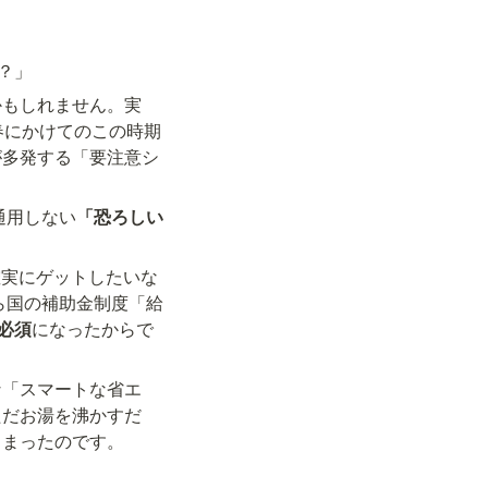
？」
かもしれません。実
春にかけてのこの時期
が多発する「要注意シ
通用しない
「恐ろしい
確実にゲットしたいな
から国の補助金制度「給
必須
になったからで
な「スマートな省エ
ただお湯を沸かすだ
しまったのです。