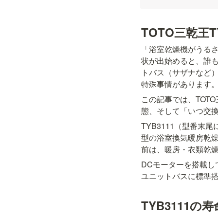
TOTO三乾王
「浴室乾燥機がうる
状が出始めると、誰も
トバス（サザナなど
特殊事情があります
この記事では、TOT
態、そして「いつ交
TYB3111（型番末
型の浴室換気暖房乾
前は、暖房・衣類乾
DCモーターを搭載し
ユニットバスに標準
TYB3111