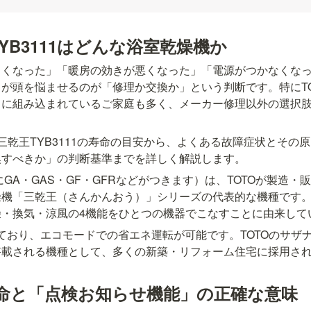
TYB3111はどんな浴室乾燥機か
さくなった」「暖房の効きが悪くなった」「電源がつかなくな
が頭を悩ませるのが「修理か交換か」という判断です。特にTO
）に組み込まれているご家庭も多く、メーカー修理以外の選択
。
O三乾王TYB3111の寿命の目安から、よくある故障症状とその
換すべきか」の判断基準までを詳しく解説します。
尾にGA・GAS・GF・GFRなどがつきます）は、TOTOが製造
燥機「三乾王（さんかんおう）」シリーズの代表的な機種です
燥・換気・涼風の4機能をひとつの機器でこなすことに由来して
ており、エコモードでの省エネ運転が可能です。TOTOのサザ
搭載される機種として、多くの新築・リフォーム住宅に採用さ
の寿命と「点検お知らせ機能」の正確な意味