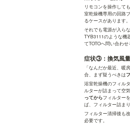
リモコンを操作して
室乾燥機専用の回路
るケースがあります
それでも電源が入ら
TYB3111のような機
てTOTOへ問い合わ
症状③：換気風
「なんだか最近、暖
合、まず疑うべきは
浴室乾燥機のフィル
ルターが詰まって空
ってから
フィルター
ば、フィルター詰ま
フィルター清掃後も
必要です。