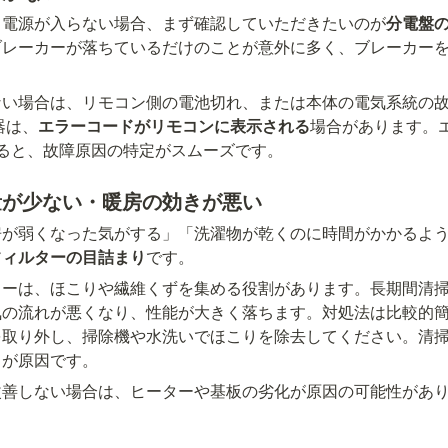
も電源が入らない場合、まず確認していただきたいのが
分電盤
ブレーカーが落ちているだけのことが意外に多く、ブレーカー
。
ない場合は、リモコン側の電池切れ、または本体の電気系統の
器は、
エラーコードがリモコンに表示される
場合があります。
せると、故障原因の特定がスムーズです。
量が少ない・暖房の効きが悪い
房が弱くなった気がする」「洗濯物が乾くのに時間がかかるよ
フィルターの目詰まり
です。
ターは、ほこりや繊維くずを集める役割があります。長期間清
気の流れが悪くなり、性能が大きく落ちます。対処法は比較的
を取り外し、掃除機や水洗いでほこりを除去してください。清
りが原因です。
改善しない場合は、ヒーターや基板の劣化が原因の可能性があ