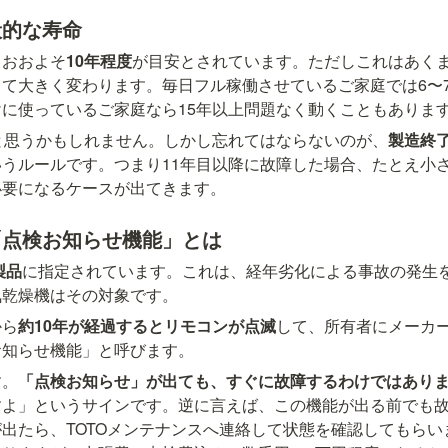
般的な寿命
、おおよそ
10年程度
が目安とされています。ただしこれはあく
て大きく変わります。毎日フル稼働させているご家庭では6〜
に使っているご家庭なら15年以上問題なく動くこともありま
と思うかもしれません。しかし忘れてはならないのが、
製造終了
いうルールです。つまり11年目以降に故障した場合、たとえ小
必要になるケースが出てきます。
「点検お知らせ機能」とは
製品
に指定されています。これは、経年劣化による事故の発生
気乾燥機はその対象です。
から
約10年が経過するとリモコンが点滅
して、所有者にメーカ
お知らせ機能」と呼びます。
す。
「点検お知らせ」が出ても、すぐに故障するわけではあり
すよ」というサインです。逆に言えば、この機能が出る前でも
出たら、TOTOメンテナンスへ連絡して状態を確認してもらい