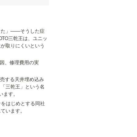
った」——そうした症
TO三乾王は、ユニッ
肢が取りにくいという
原因、修理費用の実
・販売する天井埋め込み
。「三乾王」という名
います。
ナをはじめとする同社
れています。