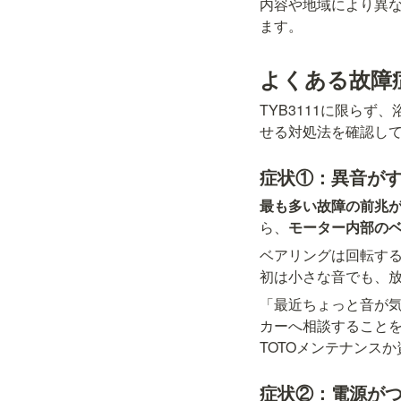
内容や地域により異
ます。
よくある故障
TYB3111に限ら
せる対処法を確認し
症状①：異音が
最も多い故障の前兆
ら、
モーター内部の
ベアリングは回転す
初は小さな音でも、
「最近ちょっと音が
カーへ相談すること
TOTOメンテナンス
症状②：電源が