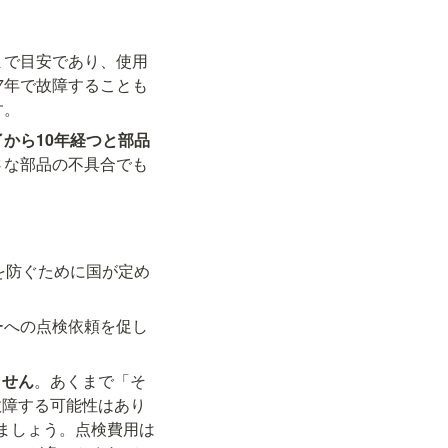
まで目安であり、使用
7年で故障することも
す。
から10年経つと部品
さな部品の不具合でも
を防ぐために国が定め
ーへの点検依頼を促し
ません
。あくまで「そ
故障する可能性はあり
ましょう。点検費用は