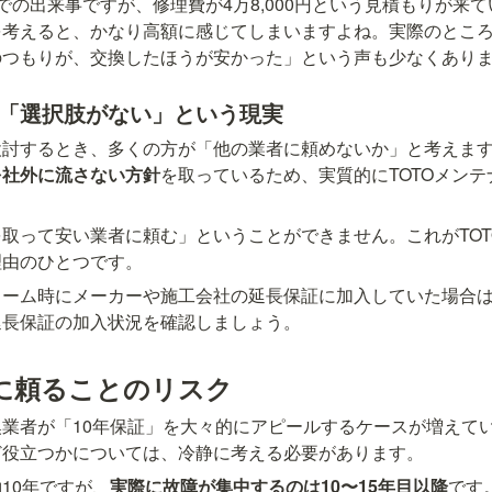
での出来事ですが、修理費が4万8,000円という見積もりが来て
を考えると、かなり高額に感じてしまいますよね。実際のとこ
のつもりが、交換したほうが安かった」という声も少なくあり
は「選択肢がない」という現実
討するとき、多くの方が「他の業者に頼めないか」と考えます。
を社外に流さない方針
を取っているため、実質的にTOTOメン
取って安い業者に頼む」ということができません。これがTOT
理由のひとつです。
ォーム時にメーカーや施工会社の延長保証に加入していた場合
延長保証の加入状況を確認しましょう。
」に頼ることのリスク
業者が「10年保証」を大々的にアピールするケースが増えて
ど役立つかについては、冷静に考える必要があります。
10年ですが、
実際に故障が集中するのは10〜15年目以降
です