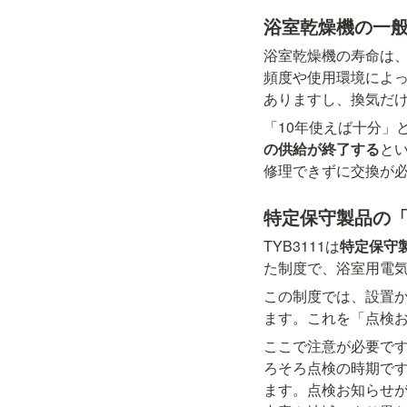
浴室乾燥機の一
浴室乾燥機の寿命は
頻度や使用環境によっ
ありますし、換気だけ
「10年使えば十分」
の供給が終了する
と
修理できずに交換が
特定保守製品の
TYB3111は
特定保守
た制度で、浴室用電
この制度では、設置
ます。これを「点検
ここで注意が必要で
ろそろ点検の時期で
ます。点検お知らせが