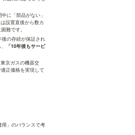
間中に「部品がない」
題は設置直後から数カ
に困難です。
年後の存続が保証され
も、
「10年後もサービ
「東京ガスの機器交
で適正価格を実現して
費用」のバランスで考