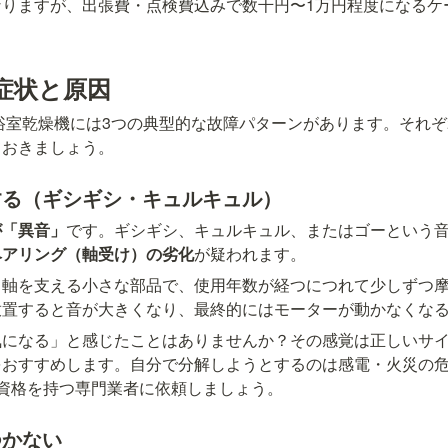
なりますが、出張費・点検費込みで数千円〜1万円程度になるケ
症状と原因
ず、浴室乾燥機には3つの典型的な故障パターンがあります。それ
ておきましょう。
する（ギシギシ・キュルキュル）
が「異音」
です。ギシギシ、キュルキュル、またはゴーという
ベアリング（軸受け）の劣化
が疑われます。
る軸を支える小さな部品で、使用年数が経つにつれて少しずつ
放置すると音が大きくなり、最終的にはモーターが動かなくな
気になる」と感じたことはありませんか？その感覚は正しいサ
をおすすめします。自分で分解しようとするのは感電・火災の
か資格を持つ専門業者に依頼しましょう。
つかない