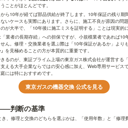
まうことがほとんどです。
から10年が経てば部品供給が終了します。10年保証の残り期
きないケースも実際にあります。さらに、施工不良が原因の問
のが大半で、「10年後に施工ミスを証明する」ことは現実的
は「業者の長期存続」への担保ですが、小規模業者であれば10
せん。修理・交換業者を選ぶ際は「10年保証があるか」より
か」
を見極めることの方が本質的に重要です。
できるのが、東証プライム上場の東京ガス株式会社が運営する
支える大手企業ならではの安心感に加え、Web専用サービス
家庭には特におすすめです。
東京ガスの機器交換 公式を見る
——判断の基準
したとき、修理と交換のどちらを選ぶかは、「使用年数」と「修理