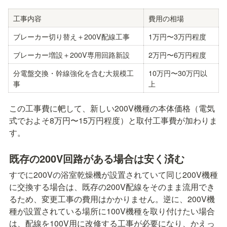
工事内容
費用の相場
ブレーカー切り替え＋200V配線工事
1万円〜3万円程度
ブレーカー増設＋200V専用回路新設
2万円〜6万円程度
分電盤交換・幹線強化を含む大規模工
10万円〜30万円以
事
上
この工事費に帊して、新しい200V機種の本体価格（電気
式でおよそ8万円〜15万円程度）と取付工事費が加わりま
す。
既存の200V回路がある場合は安く済む
すでに200Vの浴室乾燥機が設置されていて同じ200V機種
に交換する場合は、既存の200V配線をそのまま流用でき
るため、変更工事の費用はかかりません。逆に、200V機
種が設置されている場所に100V機種を取り付けたい場合
は、配線を100V用に改修する工事が必要になり、かえっ