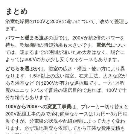
まとめ
浴室乾燥機の100Vと200Vの違いについて、改めて整理し
ます。
パワーと暖まる速さ
の面では、200Vが約2倍のパワーを
持ち、乾燥機能の時短効果も大きいです。
電気代
につい
ては、暖まるまでの時間が短いため大差はなく、場合に
よっては200Vの方が少し安くなるケースもあります。
どちらを選ぶか
は、浴室の広さ・構造・使い方により異
なります。1.5坪以上の広い浴室、在来工法、大きな窓が
ある浴室などでは200Vが有力な選択肢です。一方1坪程
度のユニットバスで普通の暖房目的であれば、100Vで十
分な場合もあります。
100Vから200Vへの変更工事費
は、ブレーカー切り替えと
200V配線工事のみで済む簡単なケースは1万円〜3万円程
度ですが、分電盤の状況や配線距離によって大きく変わ
ります。必ず現地調査を依頼してから正確な費用見積も