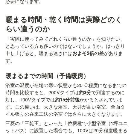
必要になります。
暖まる時間・乾く時間は実際どのく
らい違うのか
「実際に使ってみてどれくらい違うのか」を知りたい、
と思っている方も多いのではないでしょうか。はっきり
申し上げると、暖まる速さには
およそ2倍の差
がありま
す。
暖まるまでの時間（予備暖房）
浴室の温度が冬場の寒い状態かも20℃程度になるまでの
時間を比較すると、200Vタイプは
約3分
で到達するのに
対し、100Vタイプでは
約15分前後
かかるとされていま
す。この違いは、大きな浴室、天井が高い浴室、全面タ
イル張りの在来工法の浴室ではさらに大きくなります。
三菱の「三乾王」といった上位機種で小型浴室（1坪ユニ
ットバス）に設置した場合でも、100Vは20分程度暖まる