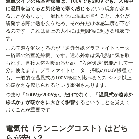
温風タイプの浴室乾燥機は、100Vでも200Vでも、入浴中
に温風を当てると気化熱で寒く感じる
という現象が起き
ることがあります。濁れた体に温風が当たると、水分が
譎発する際に熱を妄うため、その分だけ体感温度が下が
るのです。これは電圧の大小には無関係に起きる現象で
す。
この問題を解決するのが「遠赤外線グラファイトヒータ
ー搭載の浴室乾燥機」です。遠赤外線は気化熱に気を取
られず、直接人体を暖めるため、"入浴暖房"機能として十
分に使えます。グラファイトヒーター搭載の100V機種で
も、一般的な温風式の100V機種と比べるとスペック以上
の暖かさを感じられるという事例もあります。
つまり「100Vか200Vか」だけでなく、「温風式か遠赤外
線式か」が暖かさに大きく影響する
ということを覚えて
おくことが重要です。
電気代（ランニングコスト）はどち
らが安い？