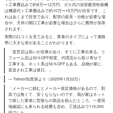
＋工事費込みで約8万〜12万円、ガス式の浴室暖房乾燥機
は機器代＋工事費込みで約10万〜15万円が目安です。こ
れはあくまで目安であり、配管の延長・分岐が必要な場
合や、天井の開口工事が必要な場合はさらに費用が加算
されます。
実際の口コミを見てみると、業者のタイプによって価格
帯に大きな差があることがわかります。
「直営店は高いが在庫があり、すぐに工事出来る。リ
フォーム店は30％OFF程度、代理店から取り寄せて
工事する。ネット系は50％OFFもある、品物が家に
直送され工事は後日。」
— Yahoo!知恵袋より（2025年1月22日）
「メーカーに頼むとメーカー規定価格があるので、割
高では無くて、安くならないのです。我が家はネット
で探した業者に型落ちの新品を頼んだところ、一度現
地確認にも来られる経費も含め、工賃込みで115,000
円でした。」