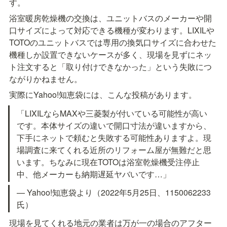
す。
浴室暖房乾燥機の交換は、ユニットバスのメーカーや開
口サイズによって対応できる機種が変わります。LIXILや
TOTOのユニットバスでは専用の換気口サイズに合わせた
機種しか設置できないケースが多く、現場を見ずにネッ
ト注文すると「取り付けできなかった」という失敗につ
ながりかねません。
実際にYahoo!知恵袋には、こんな投稿があります。
「LIXILならMAXや三菱製が付いている可能性が高い
です。本体サイズの違いで開口寸法が違いますから、
下手にネットで頼むと失敗する可能性ありますよ。現
場調査に来てくれる近所のリフォーム屋が無難だと思
います。ちなみに現在TOTOは浴室乾燥機受注停止
中、他メーカーも納期遅延ヤバいです…」
— Yahoo!知恵袋より（2022年5月25日、1150062233 
氏）
現場を見てくれる地元の業者は万が一の場合のアフター