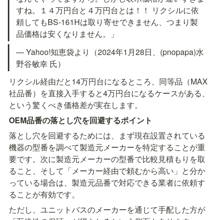
すね。１４万円台と４万円台とは！！ リクシルに依
頼してもBS-161Hは取り寄せできません、つまり製
品価格は安くなりません。」
— Yahoo!知恵袋より（2024年1月28日、(pnopapa)水
野谷敏幸 氏）
リクシル経由だと14万円台になるところ、同等品（MAX
社品番）を直接入手すると4万円台になるケースがある、
という驚くべき価格差が実在します。
OEM品番の落とし穴を回避するポイント
落とし穴を回避するためには、まず現在設置されている
機器の型番を調べて製造元メーカーを特定することが重
要です。次に製造元メーカーの型番で比較見積もりを取
ること、そして「メーカー経由で頼むから高い」と分か
っている場合は、製造元品番で対応できる業者に依頼す
ることが有効です。
ただし、ユニットバスのメーカーを通じて手配した方が