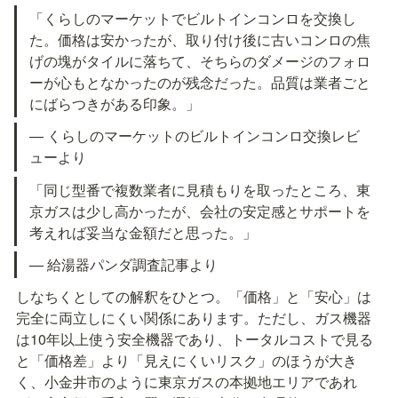
「くらしのマーケットでビルトインコンロを交換し
た。価格は安かったが、取り付け後に古いコンロの焦
げの塊がタイルに落ちて、そちらのダメージのフォロ
ーが心もとなかったのが残念だった。品質は業者ごと
にばらつきがある印象。」
— くらしのマーケットのビルトインコンロ交換レビ
ューより
「同じ型番で複数業者に見積もりを取ったところ、東
京ガスは少し高かったが、会社の安定感とサポートを
考えれば妥当な金額だと思った。」
— 給湯器パンダ調査記事より
しなちくとしての解釈をひとつ。「価格」と「安心」は
完全に両立しにくい関係にあります。ただし、ガス機器
は10年以上使う安全機器であり、トータルコストで見る
と「価格差」より「見えにくいリスク」のほうが大き
く、小金井市のように東京ガスの本拠地エリアであれ