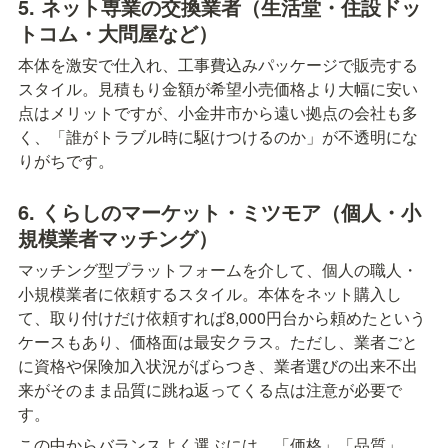
5. ネット専業の交換業者（生活堂・住設ドッ
トコム・大問屋など）
本体を激安で仕入れ、工事費込みパッケージで販売する
スタイル。見積もり金額が希望小売価格より大幅に安い
点はメリットですが、小金井市から遠い拠点の会社も多
く、「誰がトラブル時に駆けつけるのか」が不透明にな
りがちです。
6. くらしのマーケット・ミツモア（個人・小
規模業者マッチング）
マッチング型プラットフォームを介して、個人の職人・
小規模業者に依頼するスタイル。本体をネット購入し
て、取り付けだけ依頼すれば8,000円台から頼めたという
ケースもあり、価格面は最安クラス。ただし、業者ごと
に資格や保険加入状況がばらつき、業者選びの出来不出
来がそのまま品質に跳ね返ってくる点は注意が必要で
す。
この中からバランスよく選ぶには、「価格」「品質」