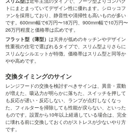
スリム型
は近年主流のタイプで、ブーツ型よりコンパク
トにまとまっていてデザイン性に優れます。シロッコフ
ァンを採用しており、静音性や清掃性も高いものが多い
です。600mm幅で6万円〜18万円、900mm幅で10万円〜
26万円程度と価格帯は広めです。
フラット型（薄型）
は天井が低めのキッチンやデザイン
性重視の住宅で選ばれるタイプで、スリム型よりさらに
スリムなシルエットが特徴。価格帯はスリム型と同等か
やや高めです。
交換タイミングのサイン
レンジフードの交換を検討すべきサインは、異音・震動
が増えた、吸込力が明らかに落ちた、スイッチを押して
も反応が遅い・反応しない、ランプが点灯しなくなっ
た、フィルターを掃除しても性能が戻らない、といった
ものです。設置から10年以上経過している場合は、完全
に壊れる前に交換しておくのがストレスが少ないやり方
です。