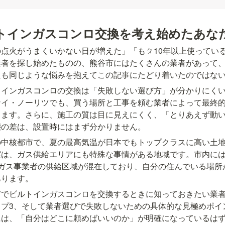
トインガスコンロ交換を考え始めたあな
点火がうまくいかない日が増えた」「もㄆ10年以上使ってい
業者を探し始めたものの、熊谷市にはたくさんの業者があって
たも同じような悩みを抱えてこの記事にたどり着いたのではな
トインガスコンロの交換は「失敗しない選び方」が分かりにく
ナイ・ノーリツでも、買う場所と工事を頼む業者によって最終的
ります。さらに、施工の質は目に見えにくく、「とりあえず動
態の差は、設置時にはまず分かりません。
の中核都市で、夏の最高気温が日本でもトップクラスに高い土
実は、ガス供給エリアにも特殊な事情がある地域です。市内に
市ガス事業者の供給区域が混在しており、自分の住んでいる場所
あります。
市でビルトインガスコンロを交換するときに知っておきたい業
ップ3、そして業者選びで失敗しないための具体的な見極めポイ
には、「自分はどこに頼めばいいのか」が明確になっているは