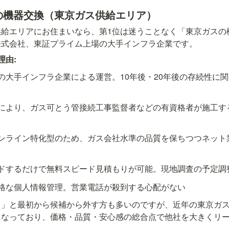
スの機器交換（東京ガス供給エリア）
供給エリアにお住まいなら、第1位は迷うことなく「東京ガスの
株式会社、東証プライム上場の大手インフラ企業です。
理由:
の大手インフラ企業による運営。10年後・20年後の存続性に
により、ガス可とう管接続工事監督者などの有資格者が施工す
ンライン特化型のため、ガス会社水準の品質を保ちつつネット
ドするだけで無料スピード見積もりが可能。現地調査の予定調
格な個人情報管理。営業電話が殺到する心配がない
ら」と最初から候補から外す方も多いのですが、近年の東京ガ
になっており、価格・品質・安心感の総合点で他社を大きくリ