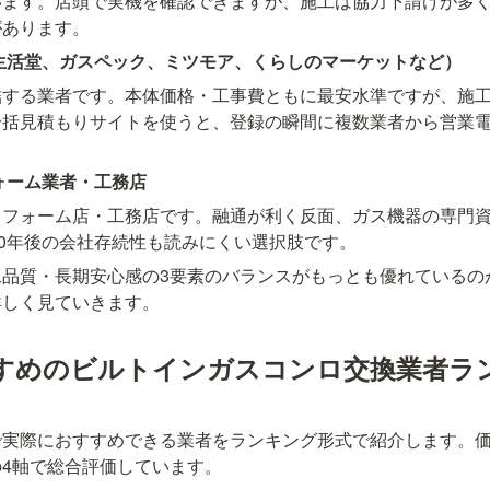
います。店頭で実機を確認できますが、施工は協力下請けが多
があります。
生活堂、ガスペック、ミツモア、くらしのマーケットなど）
結する業者です。本体価格・工事費ともに最安水準ですが、施
一括見積もりサイトを使うと、登録の瞬間に複数業者から営業
ォーム業者・工務店
リフォーム店・工務店です。融通が利く反面、ガス機器の専門
20年後の会社存続性も読みにくい選択肢です。
工品質・長期安心感の3要素のバランスがもっとも優れているの
詳しく見ていきます。
すめのビルトインガスコンロ交換業者ラ
で実際におすすめできる業者をランキング形式で紹介します。
4軸で総合評価しています。