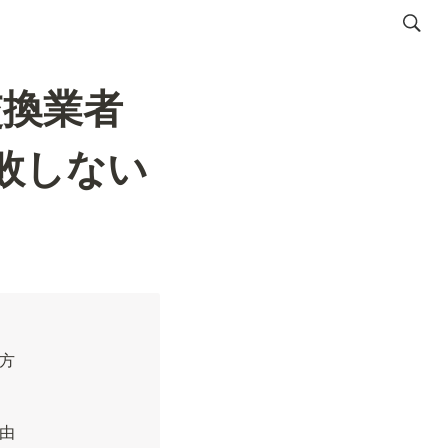
交換業者
敗しない
方
由