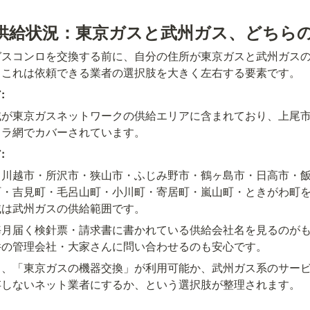
供給状況：東京ガスと武州ガス、どちら
ガスコンロを交換する前に、自分の住所が東京ガスと武州ガス
。これは依頼できる業者の選択肢を大きく左右する要素です。
:
域が東京ガスネットワークの供給エリアに含まれており、上尾
フラ網でカバーされています。
:
、川越市・所沢市・狭山市・ふじみ野市・鶴ヶ島市・日高市・
町・吉見町・毛呂山町・小川町・寄居町・嵐山町・ときがわ町
域は武州ガスの供給範囲です。
毎月届く検針票・請求書に書かれている供給会社名を見るのが
件の管理会社・大家さんに問い合わせるのも安心です。
と、「東京ガスの機器交換」が利用可能か、武州ガス系のサー
存しないネット業者にするか、という選択肢が整理されます。