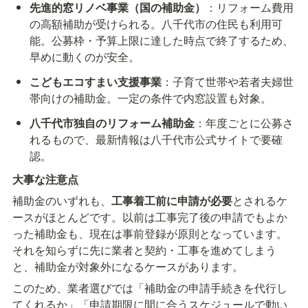
先進的窓リノベ事業（国の補助金）
：リフォーム費用
の高額補助が受けられる。八千代市の住民も利用可
能。公募枠・予算上限に達した時点で終了するため、
早めに動くのが安全。
こどもエコすまい支援事業
：子育て世帯や若者夫婦世
帯向けの補助金。一定の条件で内窓設置も対象。
八千代市独自のリフォーム補助金
：年度ごとに公募さ
れるもので、最新情報は八千代市公式サイトで要確
認。
大事な注意点
補助金のいずれも、
工事着工前に申請が必要
とされるケ
ースがほとんどです。以前は工事完了後の申請でもよか
った補助金も、現在は事前登録が原則となっています。
それを知らずに先に業者と契約・工事を進めてしまう
と、補助金が対象外になるケースがあります。
このため、業者選びでは「補助金の申請手続きを代行し
てくれるか」「申請期限に間に合うスケジュールで動い