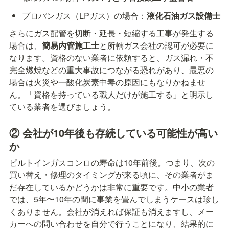
プロパンガス（LPガス）の場合：
液化石油ガス設備士
さらにガス配管を切断・延長・短縮する工事が発生する
場合は、
簡易内管施工士
と所轄ガス会社の認可が必要に
なります。資格のない業者に依頼すると、ガス漏れ・不
完全燃焼などの重大事故につながる恐れがあり、最悪の
場合は火災や一酸化炭素中毒の原因にもなりかねませ
ん。「資格を持っている職人だけが施工する」と明示し
ている業者を選びましょう。
② 会社が10年後も存続している可能性が高い
か
ビルトインガスコンロの寿命は10年前後。つまり、次の
買い替え・修理のタイミングが来る頃に、その業者がま
だ存在しているかどうかは非常に重要です。中小の業者
では、5年〜10年の間に事業を畳んでしまうケースは珍し
くありません。会社が消えれば保証も消えますし、メー
カーへの問い合わせを自分で行うことになり、結果的に