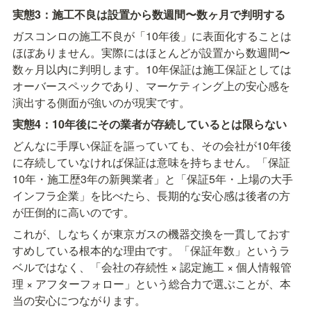
実態3：施工不良は設置から数週間〜数ヶ月で判明する
ガスコンロの施工不良が「10年後」に表面化することは
ほぼありません。実際にはほとんどが設置から数週間〜
数ヶ月以内に判明します。10年保証は施工保証としては
オーバースペックであり、マーケティング上の安心感を
演出する側面が強いのが現実です。
実態4：10年後にその業者が存続しているとは限らない
どんなに手厚い保証を謳っていても、その会社が10年後
に存続していなければ保証は意味を持ちません。「保証
10年・施工歴3年の新興業者」と「保証5年・上場の大手
インフラ企業」を比べたら、長期的な安心感は後者の方
が圧倒的に高いのです。
これが、しなちくが東京ガスの機器交換を一貫しておす
すめしている根本的な理由です。「保証年数」というラ
ベルではなく、「会社の存続性 × 認定施工 × 個人情報管
理 × アフターフォロー」という総合力で選ぶことが、本
当の安心につながります。