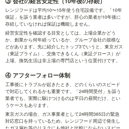
③ 会社の経営安定性（10年後の存続）
レンジフードは平均10〜15年使う住宅設備です。「10年
保証」を謳う業者は多いですが、肝心の業者が10年後に
存続していなければ保証は機能しません。
経営安定性を確認する目安としては、上場企業かどう
か、創業から何年経っているか、グループ会社の規模な
どがあります。先に紹介したトップ3でいうと、東京ガス
（東証プライム）、交換できるくん（東証グロース）が
上場、換気生活は非上場の専門店という位置付けです。
④ アフターフォロー体制
工事後にトラブルが起きたとき、どのくらいのスピード
で対応してくれるかも重要です。「24時間受付」を謳う
業者でも、実際に駆けつけるのは平日の昼間だけ、とい
うケースもあります。
東京ガスの場合、ガス事業者として24時間365日の緊急
対応窓口を持っているため、レンジフード周辺で発生し
たガス漏れ等のリスクにも他社と比較にならないスピー