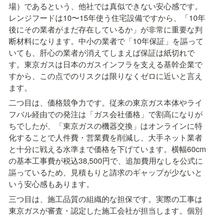
場）であるという、他社では真似できない安心感です。
レンジフードは10〜15年使う住宅設備ですから、「10年
後にその業者がまだ存在しているか」が非常に重要な判
断材料になります。中小の業者で「10年保証」を謳って
いても、肝心の業者が消えてしまえば保証は紙切れで
す。東京ガスは日本のガスインフラを支える基幹企業で
すから、この点でのリスクは限りなくゼロに近いと言え
ます。
二つ目は、価格競争力です。従来の東京ガス本体やライ
フバル経由での発注は「ガス会社価格」で割高になりが
ちでしたが、「東京ガスの機器交換」はオンラインに特
化することで人件費・営業費を削減し、大手ネット業者
と十分に戦える水準まで価格を下げています。横幅60cm
の基本工事費が税込38,500円で、追加費用なしを公式に
謳っているため、見積もりと請求のギャップが少ないと
いう安心感もあります。
三つ目は、施工品質の組織的な担保です。実際の工事は
東京ガスが審査・認定した施工会社が担当します。個別