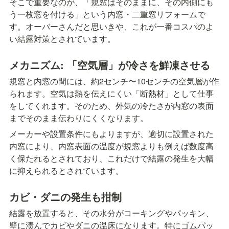
そこで重要なのが、「規窓はそのままに、その内側にも
う一枚窓を付ける」という内窓・二重窓リフォームで
す。オーバーさんだと思いきや、これが一番コスパのよ
い結露対策とされています。
メカニズム: 「空気層」が冷さを鮮凍させる
規窓と内窓の間には、約2センチ〜10センチの空気層が作
られます。空気は熱を伝えにくい「断熱材」として仕事
をしてくれます。そのため、外気の冷たさが内窓の表面
までそのまま伝わりにくくなります。
メーカーや設置条件にもよりますが、適切に設置された
内窓により、内窓表面の温度が規窓よりも例えば数度高
く保たれるとされており、これだけで結露の発生を大幅
に抑えられるとされています。
カビ・ダニの発生も拑制
結露を放置すると、その水分がコーキングやパッキン、
壁に渍んでカビやダニの温床になります。特にゴムパッ