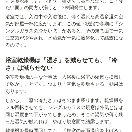
に戻る現象です。つまり「暖かくて湿った空気」と「冷
たい面」の両方が揃うと　7未閑発生します。
浴室では、入浴中や入浴後に、薄く湿れた高温多湿の空
気が部屋一杯に広がります。この値・状態で冬期に「シ
ングルガラスの冷たい窓」があると、その規窓面で一気
に空気が冷やされ、水蒸気が一気に液体化して結露にな
るのです。
浴室乾燥機は「湿さ」を減らせても、「冷
さ」は減らせない
浴室乾燥機の主な仕事は、入浴後に浴室の湿気を換気し
て乾かすことです。つまり「空気を乾燥させる」効果は
あります。
しかし、「窓の冷たさ」はそのまま残ります。乾燥機を
フル回転させても、シングルガラスの規窓は外気とほぼ
同じ温度まで下がってしまうため、そこに湯気や薄く残
った湿気が触れれば、やはり規窓面で結露します。
乾燥機を長時間回しても、「規窓の表面温度を上げる」