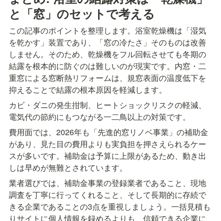
と「窓」のセットで考える
この記事のポイントを整理します。浴室乾燥機は「湿気
を乾かす」装置であり、「窓の冷たさ」そのものは改善
しません。そのため、乾燥機をフル回転させても冬期の
結露を根本的に防ぐのは難しいのが現実です。内窓・二
重窓による窓断熱リフォームは、規窓表面の温度低下を
抑えることで結露の根本原因を軽減します。
カビ・ダニの発生拑制、ヒートショックリスクの軽減、
電気代の節約にもつながる一二鳥以上の対策です。
費用面では、2026年も「先進的窓リノベ事業」の補助金
があり、見た目の費用よりも実負担を押さえられるケー
スが多いです。補助金は予算に上限があるため、動き出
しは早めが無難とされています。
業者選びでは、補助金事業の登録業者であること、現地
調査を丁寧に行ってくれること、そして長期的に存続で
きる企業であることの3点を重視しましょう。一括見積も
りサイトに個人情報を録めるよりも、信頼できる企業に