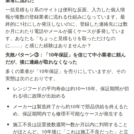
業者に流れた
一括見積もり系のサイトは便利な反面、入力した個人情
報が複数の登録業者に流れる仕組みになっています。最
終的に1社にしか発注しないのに、登録した連絡先には数
か月にわたり電話やメールが届くケースが多発していま
す。あなたも「ちょっと見積もりを取っただけなの
に……」と感じた経験はありませんか？
失敗パターン③：「10年保証」を信じて中小業者に頼ん
だが、後に連絡が取れなくなった
多くの業者が「10年保証」を売りにしていますが、その
実態は次のとおりです。
レンジフードの平均寿命は約10〜15年。保証期間が切
れる頃に故障が出始める
メーカーは製造終了から約10年で部品供給を終えるた
め、保証期間内でも修理不可能なケースが発生する
施工不良は設置後数週間〜数か月以内に判明すること
がほとんど。10年後に「これは施工不良だった」と立