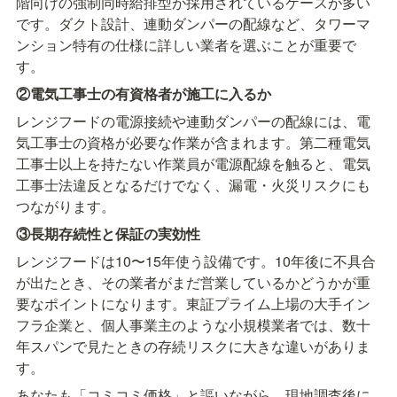
階向けの強制同時給排型が採用されているケースが多い
です。ダクト設計、連動ダンパーの配線など、タワーマ
ンション特有の仕様に詳しい業者を選ぶことが重要で
す。
②電気工事士の有資格者が施工に入るか
レンジフードの電源接続や連動ダンパーの配線には、電
気工事士の資格が必要な作業が含まれます。第二種電気
工事士以上を持たない作業員が電源配線を触ると、電気
工事士法違反となるだけでなく、漏電・火災リスクにも
つながります。
③長期存続性と保証の実効性
レンジフードは10〜15年使う設備です。10年後に不具合
が出たとき、その業者がまだ営業しているかどうかが重
要なポイントになります。東証プライム上場の大手イン
フラ企業と、個人事業主のような小規模業者では、数十
年スパンで見たときの存続リスクに大きな違いがありま
す。
あなたも「コミコミ価格」と謳いながら、現地調査後に