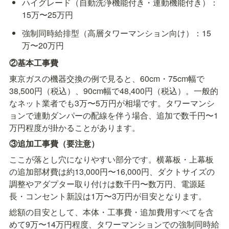
ハイグレード（自動洗浄機能付き・連動機能付き）：
15万〜25万円
強制同時給排型（高層タワーマンション向け）：15
万〜20万円
②基本工事費
東京ガスの機器交換の例で見ると、60cm・75cm幅で
38,500円（税込）、90cm幅で48,400円（税込）。一般的
なネット業者でも3万〜5万円が相場です。タワーマンシ
ョンで連動ダンパーの配線を伴う場合、追加で数千円〜1
万円程度が掛かることがあります。
③追加工事費（要注意）
ここが落とし穴になりやすい部分です。横幕板・上幕板
の追加部材費は約13,000円〜16,000円、ダクトサイズの
調整やアダプター取り付けは数千円〜数万円、電源延
長・コンセント新設は1万〜3万円が目安となります。
総額の目安として、本体・工事費・追加費用すべてを含
めて9万〜14万円程度、タワーマンションでの強制同時給