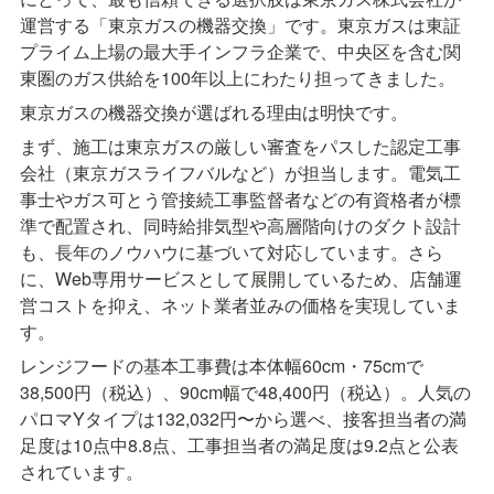
運営する「東京ガスの機器交換」です。東京ガスは東証
プライム上場の最大手インフラ企業で、中央区を含む関
東圏のガス供給を100年以上にわたり担ってきました。
東京ガスの機器交換が選ばれる理由は明快です。
まず、施工は東京ガスの厳しい審査をパスした認定工事
会社（東京ガスライフバルなど）が担当します。電気工
事士やガス可とう管接続工事監督者などの有資格者が標
準で配置され、同時給排気型や高層階向けのダクト設計
も、長年のノウハウに基づいて対応しています。さら
に、Web専用サービスとして展開しているため、店舗運
営コストを抑え、ネット業者並みの価格を実現していま
す。
レンジフードの基本工事費は本体幅60cm・75cmで
38,500円（税込）、90cm幅で48,400円（税込）。人気の
パロマYタイプは132,032円〜から選べ、接客担当者の満
足度は10点中8.8点、工事担当者の満足度は9.2点と公表
されています。