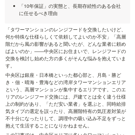
「10年保証」の実態と、長期存続性のある会社
に任せるべき理由
「タワーマンションのレンジフードを交換したいけど、
何か特殊な仕様らしくて依頼してよいのか不安」「高層
階だから風の影響があると聞いたが、どんな業者に頼め
ばよいのか」——中央区にお住まいで、レンジフードの
交換を検討し始めた方の多くがそんな悩みを抱えていま
す。
中央区は銀座・日本橋といった都心部と、月島・勝ど
き・佃・晴海・豊海などの湾岸タワーマンションエリア
という、高層マンションが集中するエリアです。このエ
リアのレンジフード交換には、戸建てとは全く違う仕様
上の制約があり、「ただ安い業者」を選ぶと、同時給排
気タイプの選定を誤ったり、高層階特有の気圧差対策が
不十分になったりして、調理中の吸い込み不足をずっと
抱えて生活することになりかねません。
この記事では、中央区エリアに多いタワーマンション・