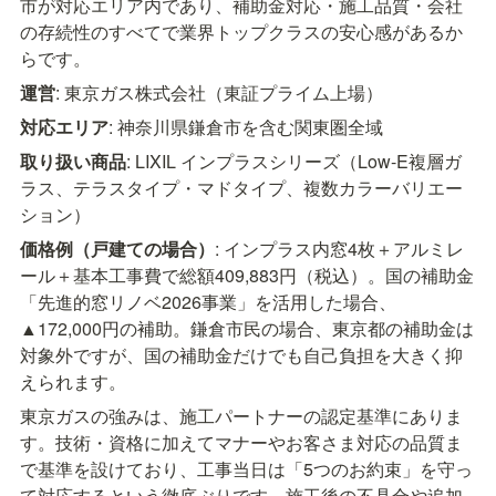
市が対応エリア内であり、補助金対応・施工品質・会社
の存続性のすべてで業界トップクラスの安心感があるか
らです。
運営
: 東京ガス株式会社（東証プライム上場）
対応エリア
: 神奈川県鎌倉市を含む関東圏全域
取り扱い商品
: LIXIL インプラスシリーズ（Low-E複層ガ
ラス、テラスタイプ・マドタイプ、複数カラーバリエー
ション）
価格例（戸建ての場合）
: インプラス内窓4枚＋アルミレ
ール＋基本工事費で総額409,883円（税込）。国の補助金
「先進的窓リノベ2026事業」を活用した場合、
▲172,000円の補助。鎌倉市民の場合、東京都の補助金は
対象外ですが、国の補助金だけでも自己負担を大きく抑
えられます。
東京ガスの強みは、施工パートナーの認定基準にありま
す。技術・資格に加えてマナーやお客さま対応の品質ま
で基準を設けており、工事当日は「5つのお約束」を守っ
て対応するという徹底ぶりです。施工後の不具合や追加