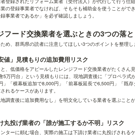
業者登録されたリフォーム業者（受付法人）が代行して行う仕
事業の登録事業者でなければ、そもそも補助金を使うことがで
登録事業者であるか」を必ず確認しましょう。
ジフード交換業者を選ぶときの3つの落と
いため、群馬県の読者に注意してほしい3つのポイントを整理し
安値」見積もりの追加費用リスク
ると、低価格をアピールしたレンジフード交換業者がたくさん
會5万円台」という見積もりには、現地調査後に「プロペラ式
」「横幕板追加で8,000円」「前幕板延長で6,500円」「既
求されるケースがあります。
現地調査後に追加費用なし」を明文化している業者を選ぶこと
け丸投げ業者の「誰が施工するか不明」リスク
センターに頼む場合、実際の施工は下請け業者に丸投げされる