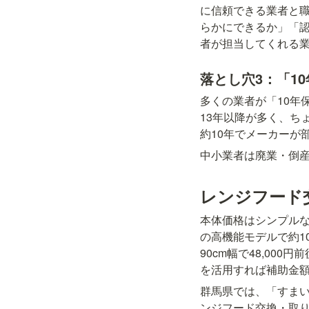
に信頼できる業者と
らかにできるか」「
者が担当してくれる
落とし穴3：「1
多くの業者が「10年
13年以降が多く、ち
約10年でメーカーが
中小業者は廃業・倒産
レンジフード
本体価格はシンプルな
の高機能モデルで約10
90cm幅で48,00
を活用すれば補助金
群馬県では、「すま
ンジフード交換・取り