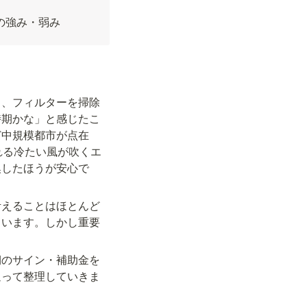
の強み・弱み
ス、フィルターを掃除
時期かな」と感じたこ
ど中規模都市が点在
れる冷たい風が吹くエ
換したほうが安心で
考えることはほとんど
ています。しかし重要
。
期のサイン・補助金を
追って整理していきま