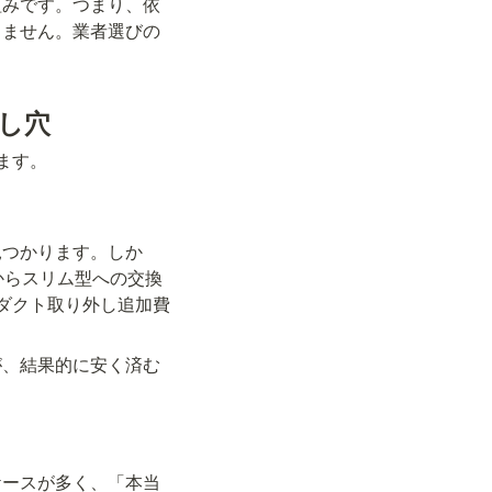
組みです。つまり、依
きません。業者選びの
し穴
ます。
見つかります。しか
からスリム型への交換
存ダクト取り外し追加費
が、結果的に安く済む
ケースが多く、「本当