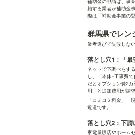
補助金の申請は、事
頼する業者が補助金
際は「補助金事業の
群馬県でレン
業者選びで失敗しな
落とし穴1：「最
ネットで下調べをす
し、「本体+工事費で
だとオプション費2万円
用」と追加費用が請
「コミコミ料金」「
近道です。
落とし穴2：下請
家電量販店やホーム