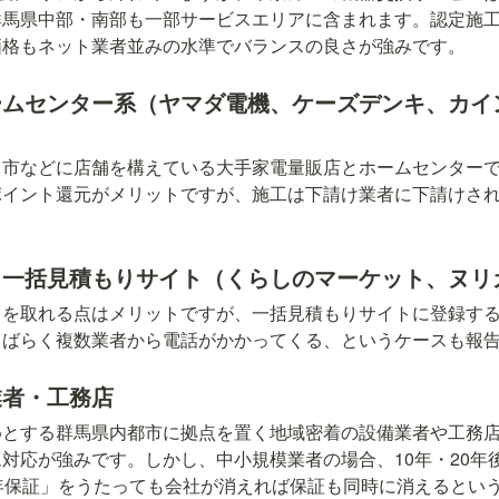
群馬県中部・南部も一部サービスエリアに含まれます。認定施
価格もネット業者並みの水準でバランスの良さが強みです。
ームセンター系（ヤマダ電機、ケーズデンキ、カイ
田市などに店舗を構えている大手家電量販店とホームセンター
ポイント還元がメリットですが、施工は下請け業者に下請けさ
・一括見積もりサイト（くらしのマーケット、ヌリ
りを取れる点はメリットですが、一括見積もりサイトに登録す
しばらく複数業者から電話がかかってくる、というケースも報
業者・工務店
めとする群馬県内都市に拠点を置く地域密着の設備業者や工務
対応が強みです。しかし、中小規模業者の場合、10年・20年
年保証」をうたっても会社が消えれば保証も同時に消えるとい