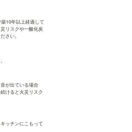
築10年以上経過して
火災リスクや一酸化炭
ください。
す。
た音が出ている場合
い続けると火災リスク
・キッチンにこもって