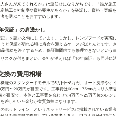
職人さんが来てくれるか」は運任せになりがちです。「誰が施
認定施工会社制度や資格要件があるか」を確認し、資格・実績
業者を選ぶことをおすすめします。
0年保証」の肩透かし
保証」を謳い文句にしています。しかし、レンジフードが実際に
ょうど保証が切れる頃に寿命を迎えるケースがほとんどです。
部品供給を終了するため、保証期間内でも修理できないという
リスクが付きまとい、会社が消えれば「10年保証」も同時に
交換の費用相場
機能のスタンダードモデルで5万円〜8万円、オート洗浄やオ
万円〜20万円が目安です。工事費は60cm・75cmのスリム型交換
0円前後が目安で、本体と工事費を合わせて4万円〜25万円位のレ
額を差し引いた金額が実質負担になります。
いのホットライン」というネットサービスに掲載されている業
付けを群馬県で提供している業者もあり、口コミ評価4.73点