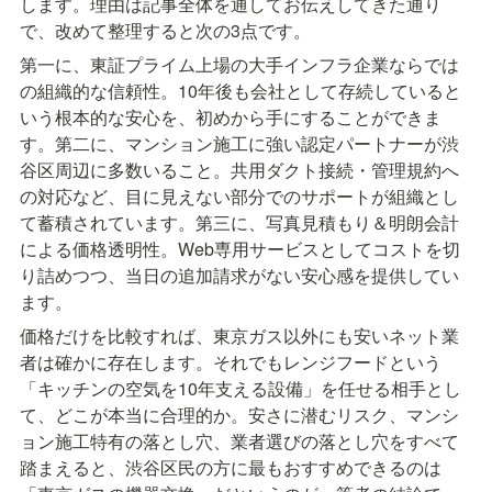
します。理由は記事全体を通してお伝えしてきた通り
で、改めて整理すると次の3点です。
第一に、東証プライム上場の大手インフラ企業ならでは
の組織的な信頼性。10年後も会社として存続していると
いう根本的な安心を、初めから手にすることができま
す。第二に、マンション施工に強い認定パートナーが渋
谷区周辺に多数いること。共用ダクト接続・管理規約へ
の対応など、目に見えない部分でのサポートが組織とし
て蓄積されています。第三に、写真見積もり＆明朗会計
による価格透明性。Web専用サービスとしてコストを切
り詰めつつ、当日の追加請求がない安心感を提供してい
ます。
価格だけを比較すれば、東京ガス以外にも安いネット業
者は確かに存在します。それでもレンジフードという
「キッチンの空気を10年支える設備」を任せる相手とし
て、どこが本当に合理的か。安さに潜むリスク、マンシ
ョン施工特有の落とし穴、業者選びの落とし穴をすべて
踏まえると、渋谷区民の方に最もおすすめできるのは