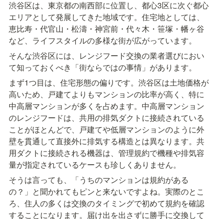
渋谷区は、東京都の南西部に位置し、都心3区に次ぐ都心
エリアとして発展してきた地域です。住宅地としては、
恵比寿・代官山・松濤・神宮前・代々木・笹塚・幡ヶ谷
など、ライフスタイルの多様な街が広がっています。
そんな渋谷区には、レンジフード交換の業者選びにおい
て知っておくべき「街ならではの事情」があります。
まず1つ目は、住宅形態の偏りです。渋谷区は土地価格が
高いため、戸建てよりもマンションの比率が高く、特に
中高層マンションが多くを占めます。中高層マンション
のレンジフードは、共用の排気ダクトに接続されている
ことがほとんどで、戸建てや低層マンションのように外
壁を貫通して直接外に排気する構造とは異なります。共
用ダクトに接続される機器は、管理規約で機種や排気容
量が指定されているケースも珍しくありません。
そうは言っても、「うちのマンションは規約がある
の？」と聞かれてもピンと来ないですよね。実際のとこ
ろ、住人の多くは交換のタイミングで初めて規約を確認
することになります。届け出を出さずに勝手に交換して