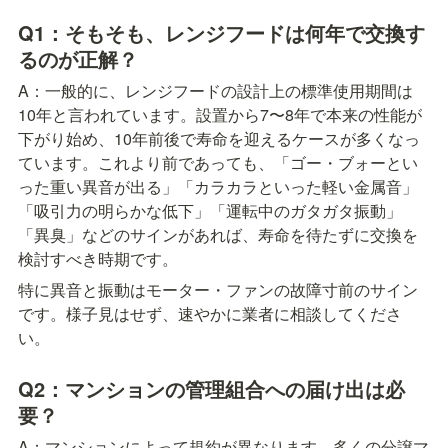
Q1：そもそも、レンジフードは何年で交換す
るのが正解？
A：一般的に、レンジフードの設計上の標準使用期間は
10年と言われています。設置から7〜8年で本来の性能が
下がり始め、10年前後で寿命を迎えるケースが多くなっ
ています。これより前であっても、「ゴー・ブォーとい
った重い異音が出る」「カラカラといった軽い金属音」
「吸引力の明らかな低下」「運転中のガタガタ振動」
「異臭」などのサインがあれば、寿命を待たずに交換を
検討すべき時期です。
特に異音と振動はモーター・ファンの故障寸前のサイン
です。様子見はせず、速やかに業者に相談してくださ
い。
Q2：マンションの管理組合への届け出は必
要？
A：マンションによって規約が異なります。多くの分譲マ