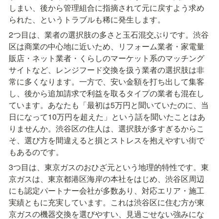
しまい、後から管理組合に指摘されて元に戻すよう求め
られた、というトラブルも稀に発生します。
2つ目は、業者の選択肢の多さと玉石混交ぶりです。渋谷
区は商業の中心地に近いため、リフォーム業者・家電量
販店・ネット業者・くらしのマーケット系のマッチング
サイトなど、レンジフード交換を扱う業者の選択肢は非
常に多くなります。一方で、安い金額を打ち出して集客
し、後から追加請求で利益を取るタイプの業者も混在し
ています。あなたも「最初は5万円と聞いていたのに、当
日になって10万円を超えた」という話を聞いたことはあ
りませんか。渋谷区の住人は、選択肢が多すぎるからこ
そ、選び方を間違えると損とストレスを抱えやすい街で
もあるのです。
3つ目は、東京ガスのおひざ元という地理的特性です。東
京ガスは、東京都港区海岸の本社をはじめ、渋谷区周辺
にも認定パートナー会社が多数あり、対応エリア・施工
実績ともに充実しています。これは渋谷区に住む方が東
京ガスの機器交換を選びやすい、見過ごせない強みにな