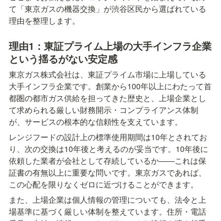
て「東京ガスの機器交換」が渋谷区民から選ばれている
理由を整理します。
理由1：東証プライム上場の大手インフラ企業
という揺るがない安定感
東京ガス株式会社は、東証プライム市場に上場している
大手インフラ企業です。創業から100年以上にわたって首
都圏の都市ガス供給を担ってきた歴史と、上場企業とし
て求められる厳しい財務開示・コンプライアンス体制
が、サービスの根本的な信頼性を支えています。
レンジフードの設計上の標準使用期間は10年とされてお
り、次の交換は10年後と考えるのが妥当です。10年後に
依頼した業者が会社として存続しているか――これは保
証書の有無以上に重要な問いです。東京ガスであれば、
この心配を限りなくゼロに近づけることができます。
また、上場企業は個人情報の管理についても、法令と上
場基準に基づく厳しい体制を整えています。住所・電話