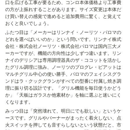
口を広げる工事が要るため、コンロ本体価格より工事費
の方が上振れすることがあります。サイズ変更は本体だ
け買い替えの感覚で進めると追加費用に驚く、と覚えて
おくと良いでしょう。
ふたつ目は「メーカーはリンナイ・ノーリツ・パロマの
どれを選べばいいのか」という問いです。リンナイ株式
会社・株式会社ノーリツ・株式会社パロマは国内三大メ
ーカーですが、機能の方向性は少しずつ違います。リン
ナイのデリシアは専用調理器具のザ・ココットを活かし
たグリル調理に強み、ノーリツのプログレ・ピアットは
マルチグリル中心の使い勝手、パロマのフェイシスグラ
ンドはラ・クックグランがすべての型番に付属し焼き調
理に振り切る設計です。「グリル機能を毎日使うかどう
か」「天板はガラスか他素材か」を軸に選ぶと迷いにく
くなります。
みっつ目は「突然壊れて、明日にでも欲しい」というケ
ースです。グリルやバーナーがまったく着火しない、点
火スイッチを押しても音すらしないという状態だと、市