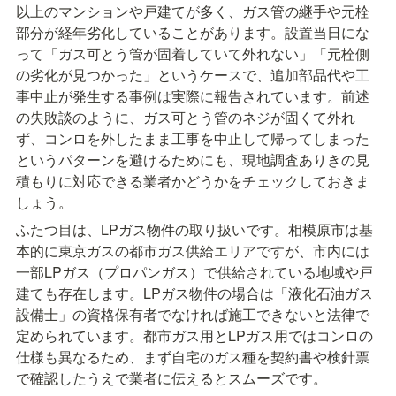
以上のマンションや戸建てが多く、ガス管の継手や元栓
部分が経年劣化していることがあります。設置当日にな
って「ガス可とう管が固着していて外れない」「元栓側
の劣化が見つかった」というケースで、追加部品代や工
事中止が発生する事例は実際に報告されています。前述
の失敗談のように、ガス可とう管のネジが固くて外れ
ず、コンロを外したまま工事を中止して帰ってしまった
というパターンを避けるためにも、現地調査ありきの見
積もりに対応できる業者かどうかをチェックしておきま
しょう。
ふたつ目は、LPガス物件の取り扱いです。相模原市は基
本的に東京ガスの都市ガス供給エリアですが、市内には
一部LPガス（プロパンガス）で供給されている地域や戸
建ても存在します。LPガス物件の場合は「液化石油ガス
設備士」の資格保有者でなければ施工できないと法律で
定められています。都市ガス用とLPガス用ではコンロの
仕様も異なるため、まず自宅のガス種を契約書や検針票
で確認したうえで業者に伝えるとスムーズです。