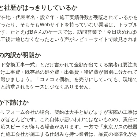
と社歴がはっきりしているか
所在地・代表者名・設立年・施工実績件数が明記されているか
ったり、そもそもWebサイトを持っていない業者は、トラブ
です。たとえばBさんのケースでは、訪問営業で「今日決めれば
施工後に通じなくなったという声がレビューサイトで散見され
の内訳が明朗か
ード交換工事一式」とだけ書かれて金額が出てくる業者は要注
付け工事費・既存品の処分費・出張費・諸経費が個別に分かれ
を選びましょう。「コミコミ価格」を売りにしていても、現場
」と請求されるケースは少なくありません。
か下請けか
手リフォーム会社の場合、契約は大手と結びますが実際の工事
とがほとんどです。これ自体が悪いわけではないものの、責任
対応スピードが落ちる場合があります。一方で「東京ガスの機
した施工会社が施工する仕組みを持つ業者は、品質の標準化が