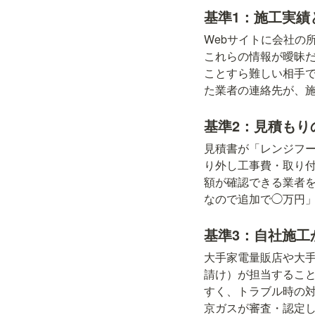
基準1：施工実績
Webサイトに会社の
これらの情報が曖昧だ
ことすら難しい相手
た業者の連絡先が、
基準2：見積もり
見積書が「レンジフ
り外し工事費・取り
額が確認できる業者
なので追加で◯万円
基準3：自社施工
大手家電量販店や大
請け）が担当するこ
すく、トラブル時の
京ガスが審査・認定