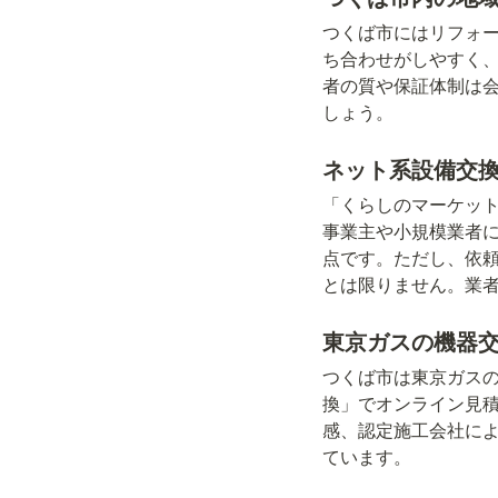
つくば市にはリフォ
ち合わせがしやすく
者の質や保証体制は会
しょう。
ネット系設備交
「くらしのマーケッ
事業主や小規模業者
点です。ただし、依
とは限りません。業
東京ガスの機器
つくば市は東京ガス
換」でオンライン見
感、認定施工会社に
ています。