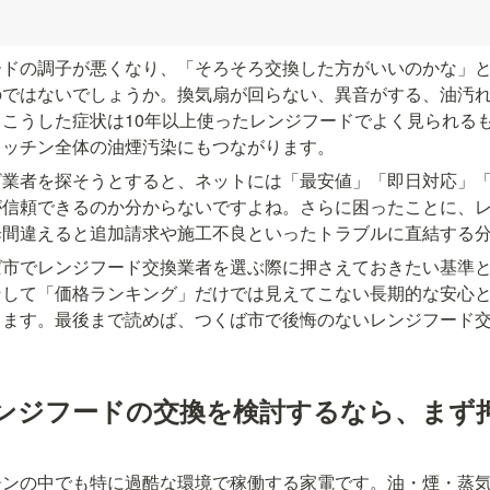
ードの調子が悪くなり、「そろそろ交換した方がいいのかな」
のではないでしょうか。換気扇が回らない、異音がする、油汚
こうした症状は10年以上使ったレンジフードでよく見られる
キッチン全体の油煙汚染にもつながります。
業者を探そうとすると、ネットには「最安値」「即日対応」「
が信頼できるのか分からないですよね。さらに困ったことに、
歩間違えると追加請求や施工不良といったトラブルに直結する
ば市でレンジフード交換業者を選ぶ際に押さえておきたい基準
そして「価格ランキング」だけでは見えてこない長期的な安心
します。最後まで読めば、つくば市で後悔のないレンジフード
ンジフードの交換を検討するなら、まず
チンの中でも特に過酷な環境で稼働する家電です。油・煙・蒸