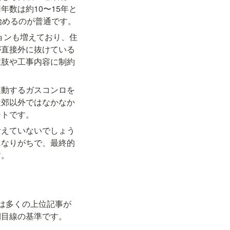
数は約10〜15年と
始めるのが普通です。
ョンも増えており、住
が直接外に抜けている
択肢や工事内容に制約
連動するガスコンロを
近郊以外ではなかなか
ントです。
考えていないでしょう
になりがちで、最終的
す。
は多くの上位記事が
期目線の基準です。