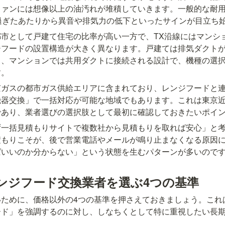
ァンには想像以上の油汚れが堆積していきます。一般的な耐用年
過ぎたあたりから異音や排気力の低下といったサインが目立ち
市として戸建て住宅の比率が高い一方で、TX沿線にはマンシ
ジフードの設置構造が大きく異なります。戸建ては排気ダクト
し、マンションでは共用ダクトに接続される設計で、機種の選
す。
京ガスの都市ガス供給エリアに含まれており、レンジフードと
機器交換」で一括対応が可能な地域でもあります。これは東京
であり、業者選びの選択肢として最初に確認しておきたいポイ
ず一括見積もりサイトで複数社から見積もりを取れば安心」と
積もりこそが、後で営業電話やメールが鳴り止まなくなる原因
ばいいのか分からない」という状態を生むパターンが多いので
ンジフード交換業者を選ぶ4つの基準
いために、価格以外の4つの基準を押さえておきましょう。これ
ード」を強調するのに対し、しなちくとして特に重視したい長