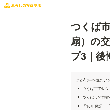
つくば
扇）の
プ3｜後
この記事を読むと
つくば市でレン
つくば市で頼め
「10年保証」