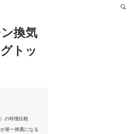
チン換気
ングトッ
）の特徴比較
換が第一推薦になる