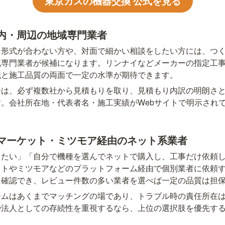
東京ガスの機器交換 公式を見る
内・周辺の地域専門業者
ン形式が合わない方や、対面で細かい相談をしたい方には、つ
域専門業者が候補になります。リンナイなどメーカーの指定工
識と施工品質の両面で一定の水準が期待できます。
合は、必ず複数社から見積もりを取り、見積もり内訳の明朗さ
。会社所在地・代表者名・施工実績がWebサイトで明示され
マーケット・ミツモア経由のネット系業者
えたい」「自分で機種を選んでネットで購入し、工事だけ依頼
ットやミツモアなどのプラットフォーム経由で個別業者に依頼
に確認でき、レビュー件数の多い業者を選べば一定の品質は担
ームはあくまでマッチングの場であり、トラブル時の責任所在
や法人としての存続性を重視するなら、上位の選択肢を優先す