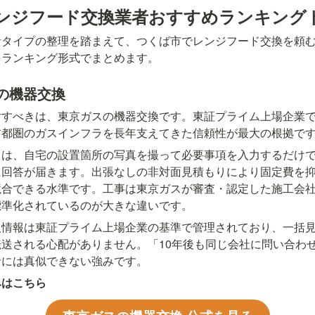
ンジフード交換業者おすすめランキング
者タイプの整理を踏まえて、つくば市でレンジフード交換を頼
をランキング形式でまとめます。
の機器交換
討すべきは、東京ガスの機器交換です。東証プライム上場企業
首都圏のガスインフラを長年支えてきた信頼性が最大の根拠で
ては、自宅の設置箇所の写真を撮って必要事項を入力するだけ
に回答が届きます。出張なしの非対面見積もりにより固定費を
競合できる水準です。工事は東京ガスが審査・認定した施工会
標準化されているのが大きな違いです。
人情報は東証プライム上場企業の基準で管理されており、一括
送される心配がありません。「10年後も同じ会社に問い合わ
者には真似できない強みです。
みはこちら