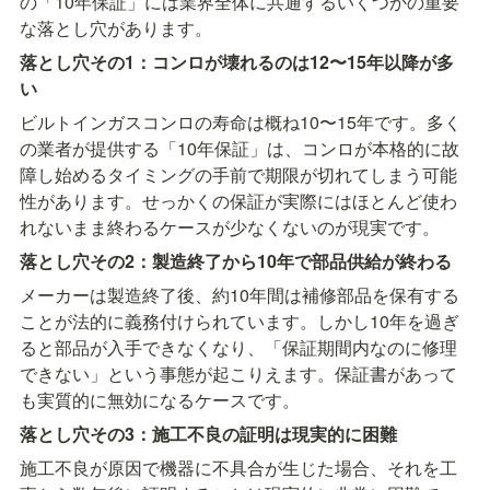
の「10年保証」には業界全体に共通するいくつかの重要
な落とし穴があります。
落とし穴その1：コンロが壊れるのは12〜15年以降が多
い
ビルトインガスコンロの寿命は概ね10〜15年です。多く
の業者が提供する「10年保証」は、コンロが本格的に故
障し始めるタイミングの手前で期限が切れてしまう可能
性があります。せっかくの保証が実際にはほとんど使わ
れないまま終わるケースが少なくないのが現実です。
落とし穴その2：製造終了から10年で部品供給が終わる
メーカーは製造終了後、約10年間は補修部品を保有する
ことが法的に義務付けられています。しかし10年を過ぎ
ると部品が入手できなくなり、「保証期間内なのに修理
できない」という事態が起こりえます。保証書があって
も実質的に無効になるケースです。
落とし穴その3：施工不良の証明は現実的に困難
施工不良が原因で機器に不具合が生じた場合、それを工