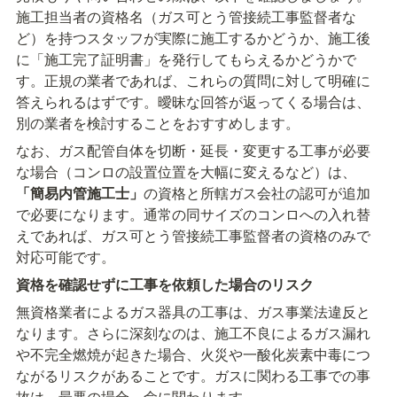
施工担当者の資格名（ガス可とう管接続工事監督者な
ど）を持つスタッフが実際に施工するかどうか、施工後
に「施工完了証明書」を発行してもらえるかどうかで
す。正規の業者であれば、これらの質問に対して明確に
答えられるはずです。曖昧な回答が返ってくる場合は、
別の業者を検討することをおすすめします。
なお、ガス配管自体を切断・延長・変更する工事が必要
な場合（コンロの設置位置を大幅に変えるなど）は、
「簡易内管施工士」
の資格と所轄ガス会社の認可が追加
で必要になります。通常の同サイズのコンロへの入れ替
えであれば、ガス可とう管接続工事監督者の資格のみで
対応可能です。
資格を確認せずに工事を依頼した場合のリスク
無資格業者によるガス器具の工事は、ガス事業法違反と
なります。さらに深刻なのは、施工不良によるガス漏れ
や不完全燃焼が起きた場合、火災や一酸化炭素中毒につ
ながるリスクがあることです。ガスに関わる工事での事
故は、最悪の場合、命に関わります。