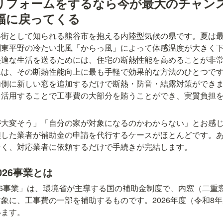
リフォームをするなら今が最大のチャン
幅に戻ってくる
街として知られる熊谷市を抱える内陸型気候の県です。夏は最
関東平野の冷たい北風「からっ風」によって体感温度が大きく
快適な生活を送るためには、住宅の断熱性能を高めることが非
ムは、その断熱性能向上に最も手軽で効果的な方法のひとつで
側に新しい窓を追加するだけで断熱・防音・結露対策ができます
を活用することで工事費の大部分を賄うことができ、実質負担
が大変そう」「自分の家が対象になるのかわからない」とお感
頼した業者が補助金の申請を代行するケースがほとんどです。
なく、対応業者に依頼するだけで手続きが完結します。
026事業とは
26事業」は、環境省が主導する国の補助金制度で、内窓（二重
象に、工事費の一部を補助するものです。2026年度（令和8
います。