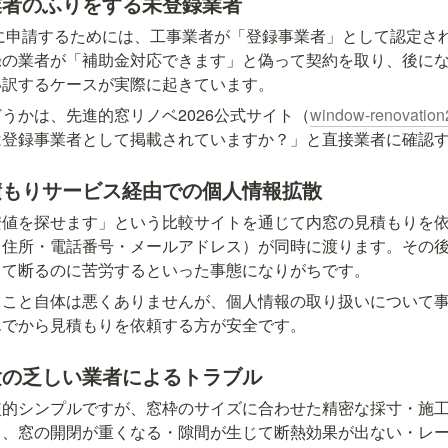
業者のふりをする未登録業者
6に申請するためには、工事業者が「登録事業者」として認定さ
録の業者が「補助金対応できます」と偽って契約を取り、後に
い訳するケースが実際に起きています。
うかは、先進的窓リノベ2026公式サイト（
window-renovation
は登録事業者として掲載されていますか？」と直接業者に確認
積もりサービス経由での個人情報拡散
安値を探せます」という比較サイトを通じて内窓の見積もりを
・住所・電話番号・メールアドレス）が同時に渡ります。その
きて断るのに苦労するといった事態になりがちです。
ること自体は悪くありませんが、個人情報の取り扱いについて
んでから見積もりを依頼する方が安全です。
験の乏しい業者によるトラブル
較的シンプルですが、窓枠のサイズに合わせた精密な採寸・施
と、窓の開閉が重くなる・隙間が生じて断熱効果が出ない・レ