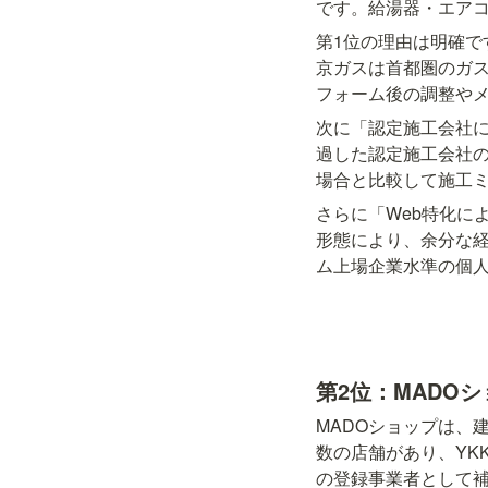
です。給湯器・エア
第1位の理由は明確で
京ガスは首都圏のガス
フォーム後の調整や
次に「認定施工会社
過した認定施工会社
場合と比較して施工
さらに「Web特化に
形態により、余分な
ム上場企業水準の個
第2位：MADO
MADOショップは、
数の店舗があり、YK
の登録事業者として