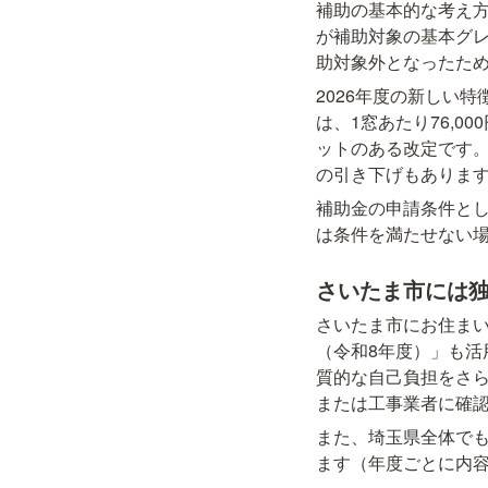
補助の基本的な考え方
が補助対象の基本グレ
助対象外となったた
2026年度の新しい
は、1窓あたり76,
ットのある改定です。一
の引き下げもありま
補助金の申請条件とし
は条件を満たせない
さいたま市には
さいたま市にお住ま
（令和8年度）」も
質的な自己負担をさ
または工事業者に確
また、埼玉県全体で
ます（年度ごとに内