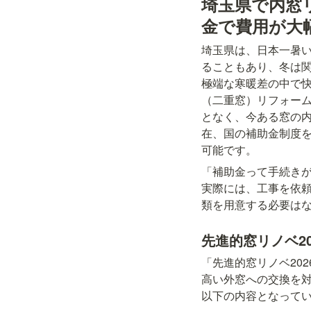
埼玉県で内窓
金で費用が大
埼玉県は、日本一暑い
ることもあり、冬は
極端な寒暖差の中で
（二重窓）リフォー
となく、今ある窓の内
在、国の補助金制度
可能です。
「補助金って手続き
実際には、工事を依
類を用意する必要は
先進的窓リノベ2
「先進的窓リノベ20
高い外窓への交換を対
以下の内容となって