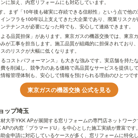
コンに加え、内窓リフォームにも対応しています。
す。まず「10年後も確実に存続できる信頼性」という点で他
インフラを100年以上支えてきた大企業であり、廃業リスク
メンテナンスが必要になった時でも、安心して連絡できます。
による品質担保」があります。東京ガスの機器交換では、東京
のみが工事を担当します。施工品質が組織的に担保されており
ミスのリスクが大幅に低くなります。
よるコストパフォーマンス」も大きな強みです。実店舗を持た
経費を削減し、競争力のある価格で高品質なサービスを提供し
人情報管理体制も、安心して情報を預けられる理由のひとつで
東京ガスの機器交換 公式を見る
ショップ埼玉
建材大手YKK APが展開する窓リフォームの専門店ネットワー
K APの内窓「プラマードU」を中心とした施工実績が豊富です。
補助金申請に対応しているケースが多く、窓リフォームに特化