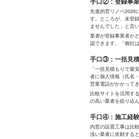
手口②：登録事
先進的窓リノベ202
す。ところが、未登
ませんでした」と言
業者が登録事業者かど
認できます。「御社
手口③：一括見
「一括見積もりで最
者に個人情報（氏名
営業電話がかかって
比較サイトを活用す
の高い業者を絞り込
手口④：施工経
内窓の設置工事は比
浅い業者に依頼する