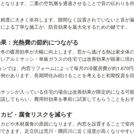
点となります。二重の空気層を通過させることで音の伝わりを
工精度に大きく依存します。隙間なく設置されていないと音が
者による丁寧な施工が、防音効果を最大化するための鍵です。
効果：光熱費の節約につながる
で冬の暖房効率が大幅に向上します。窓から逃げる熱は家全体
古いアルミサッシ・単板ガラスの住宅では改善効果が顕著に現
ションでは、内窓リフォームによって毎月の冷暖房費が約1,670円
算例があります。長期間住み続けることを考えると初期投資を
熱サッシが入っている住宅の場合は改善効果が限定的になる可
確認してもらい、費用対効果を事前に試算してもらうことをお
：カビ・腐食リスクを減らす
とカビや木材腐食の原因になります。内窓を設置することで室
制できます。足立区は荒川・隅田川に近く湿度が高くなりやす