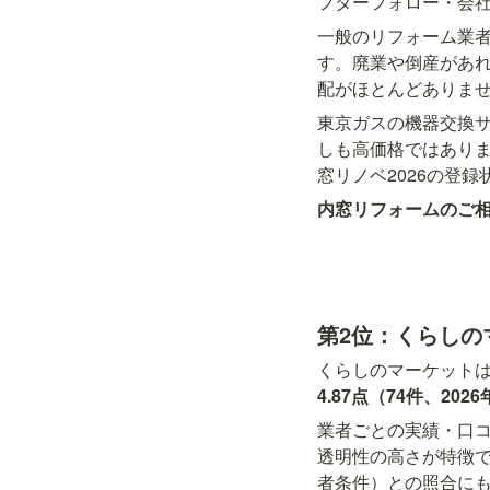
フターフォロー・会
一般のリフォーム業者
す。廃業や倒産があ
配がほとんどありま
東京ガスの機器交換サ
しも高価格ではあり
窓リノベ2026の登
内窓リフォームのご
第2位：くらしの
くらしのマーケット
4.87点（74件、202
業者ごとの実績・口
透明性の高さが特徴
者条件）との照合に