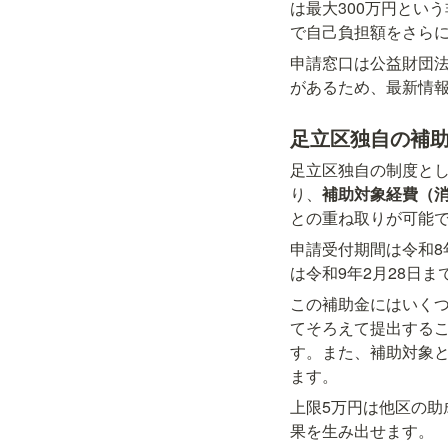
は最大300万円とい
で自己負担額をさら
申請窓口は公益財団
があるため、最新情
足立区独自の補
足立区独自の制度と
り、
補助対象経費（消
との重ね取りが可能
申請受付期間は令和8年
は令和9年2月28日
この補助金にはいく
てそろえて提出する
す。また、補助対象
ます。
上限5万円は他区の
果を生み出せます。