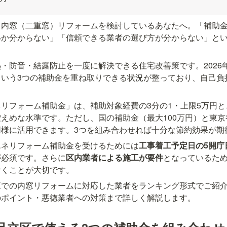
、内窓（二重窓）リフォームを検討しているあなたへ。「補助
いか分からない」「信頼できる業者の選び方が分からない」と
・防音・結露防止を一度に解決できる住宅改善策です。2026
という3つの補助金を重ね取りできる状況が整っており、自己負
。
リフォーム補助金」は、補助対象経費の3分の1・上限5万円と
えめな水準です。ただし、国の補助金（最大100万円）と東京
同様に活用できます。3つを組み合わせれば十分な節約効果が期
エネリフォーム補助金を受けるためには
工事着工予定日の5開庁
が必須です。さらに
区内業者による施工が要件
となっているた
おくことが大切です。
区での内窓リフォームに対応した業者をランキング形式でご紹介
のポイント・悪徳業者への対策まで詳しく解説します。