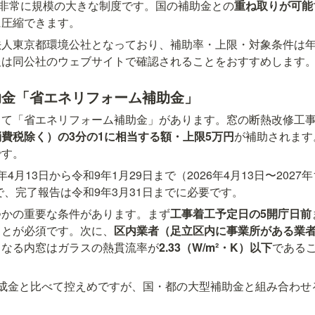
う非常に規模の大きな制度です。国の補助金との
重ね取りが可能
に圧縮できます。
法人東京都環境公社となっており、補助率・上限・対象条件は
報は同公社のウェブサイトで確認されることをおすすめします
助金「省エネリフォーム補助金」
して「省エネリフォーム補助金」があります。窓の断熱改修工
費税除く）の3分の1に相当する額・上限5万円
が補助されます
です。
4月13日から令和9年1月29日まで（2026年4月13日〜2027
まで、完了報告は令和9年3月31日までに必要です。
つかの重要な条件があります。まず
工事着工予定日の5開庁日前
ことが必須です。次に、
区内業者（足立区内に事業所がある業
となる内窓はガラスの熱貫流率が
2.33（W/m²・K）以下
である
助成金と比べて控えめですが、国・都の大型補助金と組み合わせ