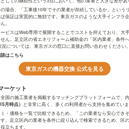
社としての継続性という3点において、他の業者と大きな差があ
の場合、「工事後10年でその業者が存続しているか」という
れば保証は実質的に無効です。東京ガスのような大手インフラ
せん。
ービスはWeb専用で展開することでコストを抑えており、大
ません。足立区の省エネリフォーム補助金の「区内業者」条件
録状況については、東京ガスの窓口に直接お問い合わせください
相談はこちら
東京ガスの機器交換 公式を見る
マーケット
は全国の施工業者を掲載するマッチングプラットフォームで、
6年5月時点）
と非常に高く、多くの利用者から支持を集めていま
コミ・価格を一覧で比較できるため、「この業者なら安心でき
です。足立区内の業者を条件に絞り込んで検索できるため、区
も役立ちます。