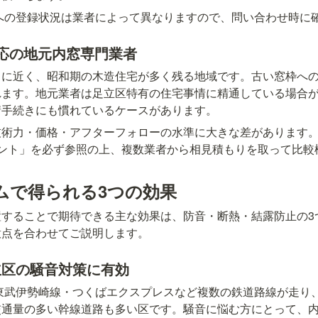
6への登録状況は業者によって異なりますので、問い合わせ時に
応の地元内窓専門業者
川に近く、昭和期の木造住宅が多く残る地域です。古い窓枠へ
れます。地元業者は足立区特有の住宅事情に精通している場合
請手続きにも慣れているケースがあります。
技術力・価格・アフターフォローの水準に大きな差があります
イント」を必ず参照の上、複数業者から相見積もりを取って比較
ムで得られる3つの効果
置することで期待できる主な効果は、防音・断熱・結露防止の3
意点を合わせてご説明します。
立区の騒音対策に有効
東武伊勢崎線・つくばエクスプレスなど複数の鉄道路線が走り
交通量の多い幹線道路も多い区です。騒音に悩む方にとって、