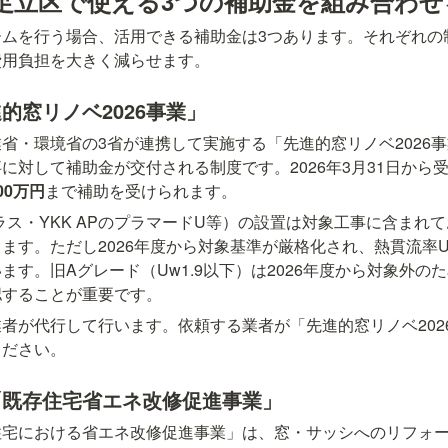
！足立区で使える3つの補助金を組み合わ
ームを行う場合、活用できる補助金は3つあります。それぞれの
費用負担を大きく減らせます。
的窓リノベ2026事業」
省・環境省の3省が連携して実施する「先進的窓リノベ2026
に対して補助金が交付される制度です。2026年3月31日から
00万円
まで補助を受けられます。
ンプラス・YKK APのプラマードU等）の設置は対象工事に含まれ
ます。ただし2026年度から対象基準が厳格化され、熱貫流率U
ます。旧Aグレード（Uw1.9以下）は2026年度から対象外の
認することが重要です。
者が代行して行います。依頼する業者が「先進的窓リノベ202
ください。
「既存住宅省エネ改修促進事業」
住宅における省エネ改修促進事業」は、窓・サッシへのリフォ