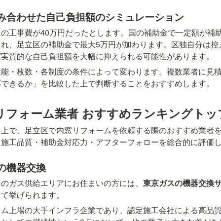
み合わせた自己負担額のシミュレーション
の工事費が40万円だったとします。国の補助金で一定額が補
され、足立区の補助金で最大5万円が加わります。区独自分は控
ば実質的な自己負担額を大幅に抑えられる可能性があります。
性能・枚数・各制度の条件によって変わります。複数業者に見
応できるか」を比較した上で判断することをおすすめします。
リフォーム業者 おすすめランキングトッ
た上で、足立区で内窓リフォームを依頼する際のおすすめ業者
・施工品質・補助金対応力・アフターフォローを総合的に評価
の機器交換
スのガス供給エリアにお住まいの方には、
東京ガスの機器交換
して挙げられます。
イム上場の大手インフラ企業であり、認定施工会社による高品