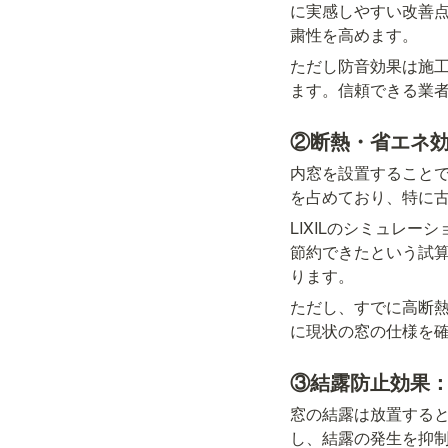
に実感しやすい改善
粛性を高めます。
ただし防音効果は施
ます。信頼できる業
②断熱・省エネ
内窓を設置すること
を占めており、特に
LIXILのシミュレー
節約できたという試
ります。
ただし、すでに高断
に現状の窓の仕様を
③結露防止効果
窓の結露は放置する
し、結露の発生を抑