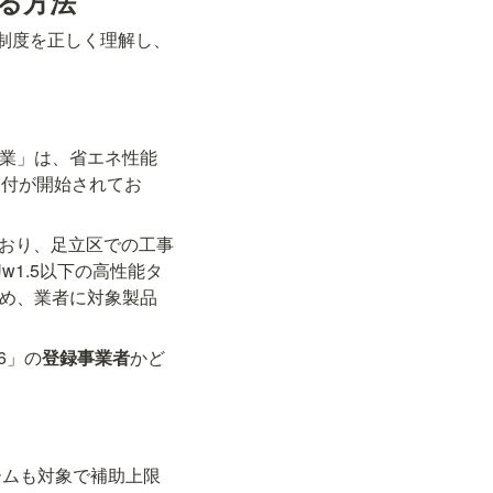
せる方法
制度を正しく理解し、
事業」は、省エネ性能
受付が開始されてお
ており、足立区での工事
w1.5以下の高性能タ
ため、業者に対象製品
6」の
登録事業者
かど
ームも対象で補助上限