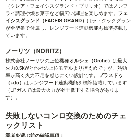
（クレア・フェイシスグランド・ブリリオ）ではノンフ
ライ調理や焼き菓子など幅広い調理を楽しめます。
フェ
イシスグランド（FACEIS GRAND）
はラ・クックグラン
が全型番で付属し、レンジフード連動機能も標準搭載し
ています。
ノーリツ（NORITZ）
株式会社ノーリツの上位機種
オルシェ（Orche）
は最大
火力3.5kWと他社の上位モデルより控えめですが、熱効
率が高く火力不足を感じにくい設計です。
プラスドゥ
（+do）
はレンジフード連動機能を標準搭載しています
（LPガスでは最大火力が弱干低下する場合がありま
す）。
失敗しないコンロ交換のためのチェ
ックリスト
業者を選ぶ前の確認事項：