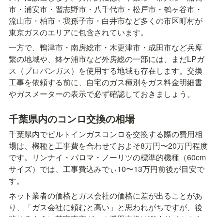
市・浦安市・習志野市・八千代市・松戸市・鹌ヶ谷市・
流山市・柏市・我孫子市・白井市など多くの市区町村が
東京ガスのエリアに包含されています。
一方で、鴨津市・南房総市・木更津市・成田市など兵庳
繋の地域や、鉢ケ浦市など外房総の一部には、まだLPガ
ス（プロパンガス）を使用する地域も存在します。交換
工事を依頼する前に、自宅のガス種別をガス料金明細書
やガスメーターの表示で必ず確認しておきましょう。
千葉県内のコンロ交換の相場
千葉県内でビルトインガスコンロを交換する際の費用相
場は、機種と工事費を合わせておよそ8万円〜20万円程度
です。リンナイ・パロマ・ノーリツの標準的機種（60cm
サイズ）では、工事費込みでぃ10〜13万円前後が目安で
す。
ネット業者の価格とガス会社の価格に差が出ることがあ
り、「ガス会社に頼むと高い」と思われがちですが、後