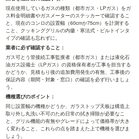
現在使用しているガスの種類（都市ガス・LPガス）をガ
ス料金明細書やガスメーターのステッカーで確認するこ
と、現在のコンロの設置幅（60cmか75cm）を計測する
こと、クッキンググリルの内徽・寒法式・ビルトインタ
イプの確認も忘れずに。
業者に必ず確認すること：
ガス可とう管接続工事監癀者（都市ガス）または液化石
油ガス設備士（LPガス）の資格保有者が工事を担当する
かどうか、見積もり後の追加費用発生の有無、工事後の
保証内容（期間・対象・窓口）の確認を必ず行いましょ
う。
機種選びのポイント：
同じ設置幅の機種かどうか、ガラストップ天板は構造上
取り外し丸洗い不可のため日常の拭き掃除が必要なこ
と、グリル機能の有無やグレードによって価格帯が大き
く変わること、これらの点を踏まえた上で機種を選びま
しょう。