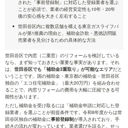
された「事前登録制」に対応した登録業者を選ぶ
ことが必須で、業者の経営安定性も10年・20年
後の安心感を大きく左右すること
世田谷区内に複数店舗を構える東京ガスライフバ
ルが第1推薦の理由と、補助金詐欺・悪徳訪問販
売業者を見分けるための具体的な方法
世田谷区で内窓（二重窓）のリフォームを検討している
なら、まず知っておきたい重要な事実があります。それ
は、
世田谷区でも「補助金3重取り」が可能なエリア
だと
いうことです。国の補助金・東京都の補助金・世田谷区
独自の「エコ住宅補助金」（最大20万円）を組み合わせ
ることで、内窓リフォームの費用を大幅に圧縮できる可
能性があります。
ただし補助金を受け取るには「補助金申請に対応した登
録業者」を選ぶことが前提条件です。令和8年度からは世
田谷区独自の補助金に
事前登録制
が導入されており、手
続きの流れが変わっています。業者選びを誤ると、せっ