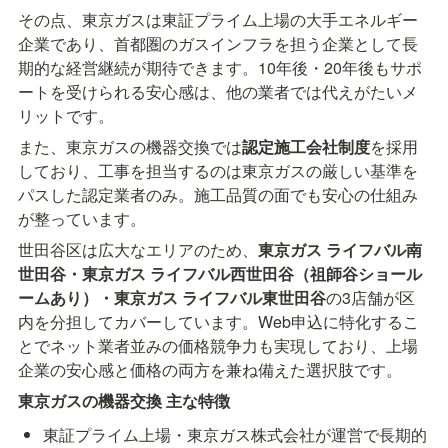
その点、東京ガスは東証プライム上場の大手エネルギー
企業であり、首都圏のガスインフラを担う企業として長
期的な経営継続が期待できます。10年後・20年後もサポ
ートを受けられる安心感は、他の業者では代えがたいメ
リットです。
また、東京ガスの機器交換では
認定施工会社制度
を採用
しており、工事を担当するのは東京ガスの厳しい基準を
パスした認定業者のみ。施工品質の面でも安心の仕組み
が整っています。
世田谷区は広大なエリアのため、
東京ガス ライフバル南
世田谷・東京ガス ライフバル西世田谷（祖師谷ショール
ームあり）・東京ガス ライフバル東世田谷
の3店舗が区
内を分担してカバーしています。Web申込に特化するこ
とでネット業者並みの価格競争力も実現しており、上場
企業の安心感と価格の両方を兼ね備えた選択肢です。
東京ガスの機器交換 主な特徴
東証プライム上場・東京ガス株式会社が運営で長期的