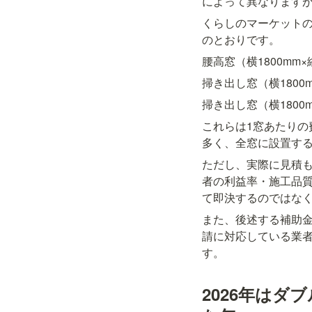
によって異なります
くらしのマーケット
のとおりです。
腰高窓（横1800mm×縦1
掃き出し窓（横1800mm
掃き出し窓（横1800mm
これらは1窓あたり
多く、全窓に設置する
ただし、実際に見積
者の利益率・施工品
て即決するのではな
また、後述する補助
請に対応している業
す。
2026年は