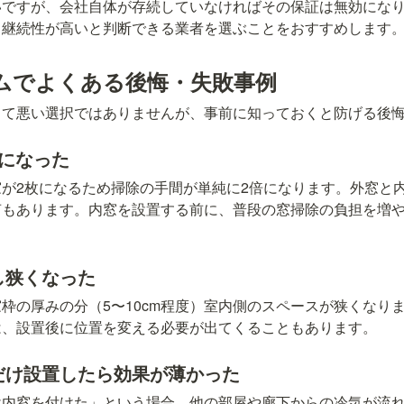
いですが、会社自体が存続していなければその保証は無効にな
、継続性が高いと判断できる業者を選ぶことをおすすめします
ムでよくある後悔・失敗事例
して悪い選択ではありませんが、事前に知っておくと防げる後
倍になった
が2枚になるため掃除の手間が単純に2倍になります。外窓と
声もあります。内窓を設置する前に、普段の窓掃除の負担を増
少し狭くなった
枠の厚みの分（5〜10cm程度）室内側のスペースが狭くなり
は、設置後に位置を変える必要が出てくることもあります。
窓だけ設置したら効果が薄かった
け内窓を付けた」という場合、他の部屋や廊下からの冷気が流