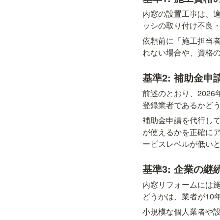
内窓の設置工事は、
ッシの取り付け不良
依頼前に「施工担当
れない場合や、資格
基準2: 補助金
前述のとおり、202
登録業者であるかど
補助金申請を代行し
が使えるかを正確に
ービスレベルが低い
基準3: 企業の
内窓リフォームには
どうかは、業者が10
小規模な個人業者や設