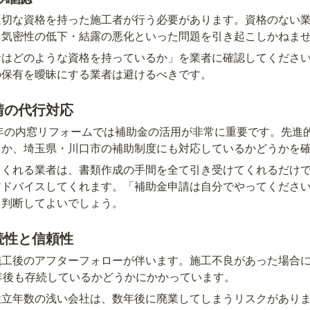
適切な資格を持った施工者が行う必要があります。資格のない
・気密性の低下・結露の悪化といった問題を引き起こしかねま
者はどのような資格を持っているか」を業者に確認してくださ
の保有を曖昧にする業者は避けるべきです。
申請の代行対応
6年の内窓リフォームでは補助金の活用が非常に重要です。先進的
うか、埼玉県・川口市の補助制度にも対応しているかどうかを
てくれる業者は、書類作成の手間を全て引き受けてくれるだけ
アドバイスしてくれます。「補助金申請は自分でやってくださ
と判断してよいでしょう。
継続性と信頼性
施工後のアフターフォローが伴います。施工不良があった場合
年後も存続しているかどうかにかかっています。
立年数の浅い会社は、数年後に廃業してしまうリスクがありま