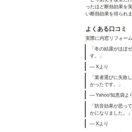
ったほど断熱効果を
い断熱効果を得られ
よくある口コミ
実際に内窓リフォー
「冬の結露がほぼ
す。」
— Xより
「業者選びに失敗
かったです。」
— Yahoo!知恵袋よ
「防音効果が思っ
かになりました。
— Xより