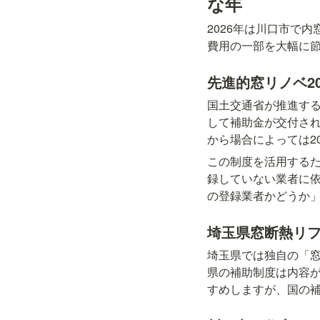
な年
2026年は川口市で
費用の一部を大幅に
先進的窓リノベ2
国土交通省が推進する
して補助金が交付さ
から場合によっては2
この制度を活用する
録していない業者に依
の登録業者かどうか
埼玉県窓断熱リ
埼玉県では独自の「
県の補助制度は内容
すめしますが、国の