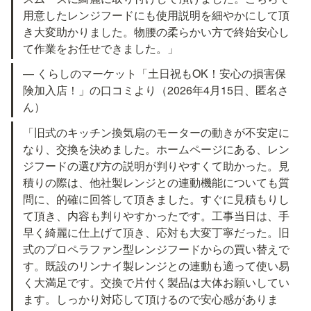
用意したレンジフードにも使用説明を細やかにして頂
き大変助かりました。物腰の柔らかい方で終始安心し
て作業をお任せできました。」
— くらしのマーケット「土日祝もOK！安心の損害保
険加入店！」の口コミより（2026年4月15日、匿名さ
ん）
「旧式のキッチン換気扇のモーターの動きが不安定に
なり、交換を決めました。ホームページにある、レン
ジフードの選び方の説明が判りやすくて助かった。見
積りの際は、他社製レンジとの連動機能についても質
問に、的確に回答して頂きました。すぐに見積もりし
て頂き、内容も判りやすかったです。工事当日は、手
早く綺麗に仕上げて頂き、応対も大変丁寧だった。旧
式のプロペラファン型レンジフードからの買い替えで
す。既設のリンナイ製レンジとの連動も適って使い易
く大満足です。交換で片付く製品は大体お願いしてい
ます。しっかり対応して頂けるので安心感がありま