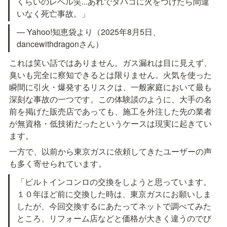
くらいのレベル笑...あれでタバコに火をつけたら間違
いなく死亡事故。」
— Yahoo!知恵袋より（2025年8月5日、
dancewithdragonさん）
これは笑い話ではありません。ガス漏れは目に見えず、
臭いも完全に察知できるとは限りません。火気を使った
瞬間に引火・爆発するリスクは、一般家庭において最も
深刻な事故の一つです。この体験談のように、大手の名
前を掲げた販売店であっても、施工を外注した先の業者
が無資格・低技術だったというケースは現実に起きてい
ます。
一方で、以前から東京ガスに依頼してきたユーザーの声
も多く寄せられています。
「ビルトインコンロの交換をしようと思っています。
１０年ほど前に交換した時は、東京ガスにお願いしま
したが、今回交換するにあたってネットで調べてみた
ところ、リフォーム店などと価格が大きく違うのでび