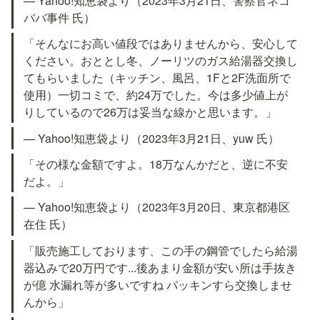
— Yahoo!知恵袋より（2023年3月21日、警察官ネコ
ババ事件 氏）
「そんなにお高い値段ではありませんから、安心して
ください。おととし冬、ノーリツのガス給湯器交換し
てもらいました（キッチン、風呂、1Fと2F洗面所で
使用）一切コミで、約24万でした。今は多少値上が
りしているので26万は妥当な線かと思います。」
— Yahoo!知恵袋より（2023年3月21日、yuw 氏）
「その様な金額ですよ。18万なんかだと、逆に不安
だよ。」
— Yahoo!知恵袋より（2023年3月20日、東京都港区
在住 氏）
「販売施工しております、この手の鋼管でしたら給湯
器込みで20万円です...後あまり金額が安い所は手抜き
が億 水漏れ等が多いですね パッキンすら交換しませ
んから」