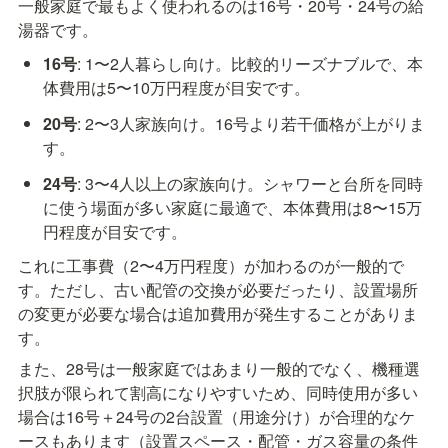
一般家庭で最もよく使われるのは16号・20号・24号の給
湯器です。
16号
: 1〜2人暮らし向け。比較的リーズナブルで、本
体費用は5〜10万円程度が目安です。
20号
: 2〜3人家族向け。16号より若干価格が上がりま
す。
24号
: 3〜4人以上の家族向け。シャワーと台所を同時
に使う場面が多い家庭に最適で、本体費用は8〜15万
円程度が目安です。
これに工事費（2〜4万円程度）が加わるのが一般的で
す。ただし、古い配管の交換が必要だったり、設置場所
の変更が必要な場合は追加費用が発生することがありま
す。
また、28号は一般家庭ではあまり一般的でなく、機種選
択肢が限られて割高になりやすいため、同時使用が多い
場合は16号＋24号の2台設置（用途分け）が合理的なケ
ースもあります（設置スペース・配管・ガス容量の条件