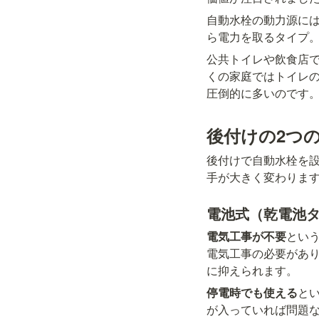
自動水栓の動力源には
ら電力を取るタイプ
公共トイレや飲食店
くの家庭ではトイレ
圧倒的に多いのです
後付けの2つ
後付けで自動水栓を
手が大きく変わりま
電池式（乾電池
電気工事が不要
とい
電気工事の必要があ
に抑えられます。
停電時でも使える
と
が入っていれば問題