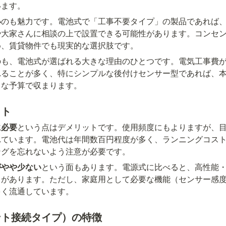
います。
い
のも魅力です。電池式で「工事不要タイプ」の製品であれば
や大家さんに相談の上で設置できる可能性があります。コンセ
め、賃貸物件でも現実的な選択肢です。
のも、電池式が選ばれる大きな理由のひとつです。電気工事費
れることが多く、特にシンプルな後付けセンサー型であれば、
トな予算で収まります。
ット
に必要
という点はデメリットです。使用頻度にもよりますが、目
れています。電池代は年間数百円程度が多く、ランニングコス
ングを忘れないよう注意が必要です。
がやや少ない
という面もあります。電源式に比べると、高性能
向があります。ただし、家庭用として必要な機能（センサー感
多く流通しています。
ント接続タイプ）の特徴