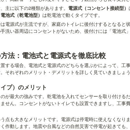
、主に以下の2種類があります。
電源式（コンセント接続型）
。
電池式（乾電池型）
は乾電池で動くタイプです。
では電源式が主流ですが、家庭のトイレに後付けするとなると
の手洗い器周辺にコンセントがないため、後付けには「電池式
。
の方法：電池式と電源式を徹底比較
設置する場合、電池式と電源式のどちらを選ぶかによって、工
す。それぞれのメリット・デメリットを詳しく見ていきましょ
タイプ）のメリット
うのが最大の強みです。乾電池を入れてセンサーを取り付ける
りません。コンセントがないトイレでも設置できますし、工事
いう点も大きなメリットです。電源式は停電時に使えなくなり
なく作動します。地震や台風などの自然災害で停電が起きても