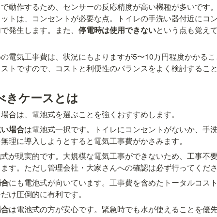
力で動作するため、センサーの反応精度が高い機種が多いです
リットは、コンセントが必要な点。トイレの手洗い器付近にコ
加で発生します。また、
停電時は使用できない
という点も覚え
の電気工事費は、状況にもよりますが5〜10万円程度かかる
コストですので、コストと利便性のバランスをよく検討するこ
べきケースとは
る場合は、電池式を選ぶことを強くおすすめします。
遠い場合
は電池式一択です。トイレにコンセントがないか、手
を無理に導入しようとすると電気工事費がかさみます。
池式が現実的です。大規模な電気工事ができないため、工事不
ります。ただし管理会社・大家さんへの確認は必ず行ってくだ
場合
にも電池式が向いています。工事費を含めたトータルコス
分だけ圧倒的に有利です。
場合
は電池式の方が安心です。緊急時でも水が使えることを優