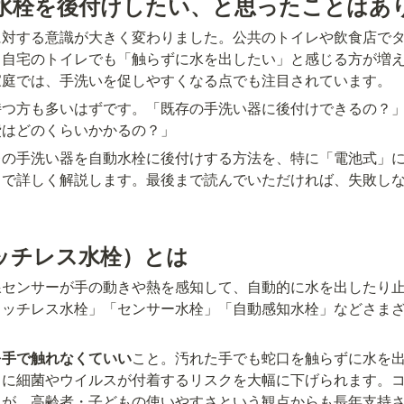
水栓を後付けしたい、と思ったことはあ
に対する意識が大きく変わりました。公共のトイレや飲食店で
、自宅のトイレでも「触らずに水を出したい」と感じる方が増
家庭では、手洗いを促しやすくなる点でも注目されています。
持つ方も多いはずです。「既存の手洗い器に後付けできるの？
費はどのくらいかかるの？」
レの手洗い器を自動水栓に後付けする方法を、特に「電池式」
まで詳しく解説します。最後まで読んでいただければ、失敗し
ッチレス水栓）とは
線センサーが手の動きや熱を感知して、自動的に水を出したり
タッチレス水栓」「センサー水栓」「自動感知水栓」などさま
を手で触れなくていい
こと。汚れた手でも蛇口を触らずに水を
口に細菌やウイルスが付着するリスクを大幅に下げられます。
たが、高齢者・子どもの使いやすさという観点からも長年支持