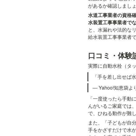
があるか確認しまし
水道工事業者の資格
水装置工事事業者で
と、水漏れや法的な
給水装置工事事業者
口コミ・体験
実際に自動水栓（タ
「手を差し出せば
— Yahoo!知恵袋よ
「一度使ったら手動
んがいるご家庭では
で、ひねる動作が難
また、「子どもが自
手をかざすだけで水