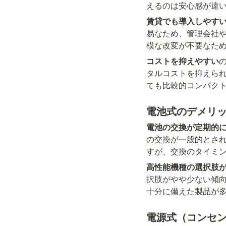
えるのは安心感が違
賃貸でも導入しやす
易なため、管理会社
模な改変が不要なた
コストを抑えやすい
タルコストを抑えら
ても比較的コンパク
電池式のデメリ
電池の交換が定期的
の交換が一般的とさ
すが、交換のタイミ
高性能機種の選択肢
択肢がやや少ない傾
十分に備えた製品が
電源式（コンセ