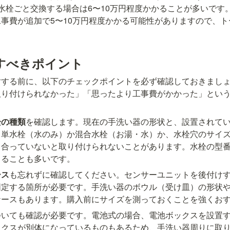
水栓ごと交換する場合は6〜10万円程度かかることが多いです
事費が追加で5〜10万円程度かかる可能性がありますので、
すべきポイント
討する前に、以下のチェックポイントを必ず確認しておきまし
取り付けられなかった」「思ったより工事費がかかった」とい
栓の種類
を確認します。現在の手洗い器の形状と、設置されて
。単水栓（水のみ）か混合水栓（お湯・水）か、水栓穴のサイ
と合っていないと取り付けられないことがあります。水栓の型
きることも多いです。
ース
も忘れずに確認してください。センサーユニットを後付け
固定する箇所が必要です。手洗い器のボウル（受け皿）の形状
ケースもあります。購入前にサイズを測っておくことを強くお
ついても確認が必要です。電池式の場合、電池ボックスを設置
ックスが別体になっているものもあるため、手洗い器周りに取