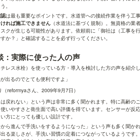
ょう。
確認
は最も重要なポイントです。水道管への接続作業を伴う工
なければ施工できません
（水道法に基づく規制）。無資格の業
リスクが生じる可能性があります。依頼前に「御社は（工事を
ですか？」と確認することを必ず行ってください。
談：実際に使った人の声
ッチレス水栓）を使っている方・導入を検討した方の声を紹介
水が出るのでとても便利ですよ」
り（reformyaさん、2009年9月7日）
には戻れない」という声は非常に多く聞かれます。特に高齢の
、使いやすさと衛生面で高い評価を得ています。センサーが反
しい方にとっても優しい設計です。
分から進んで手洗いをするようになった」という声も多く聞か
が出る楽しさが、手洗い習慣の定着につながっているようです