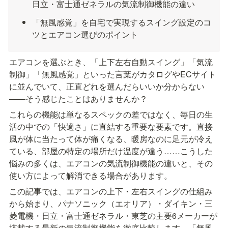
日立・富士通ゼネラルの気流制御機能の違い
「無風感覚」を自宅で実現するスイング設定のコ
ツとエアコン選びのポイント
エアコンを選ぶとき、「上下左右自動スイング」「気流
制御」「無風感覚」といった言葉がカタログやECサイト
に並んでいて、正直どれを選んだらいいか分からない
——そう感じたことはありませんか？
これらの機能は単なるスペックの差ではなく、毎日の生
活の中での「快適さ」に直結する重要な要素です。直接
風が体に当たって体が痛くなる、暖房なのに足元が冷え
ている、部屋の特定の場所だけ温度が違う……こうした
悩みの多くは、エアコンの気流制御機能の違いと、その
使い方によって解消できる場合があります。
この記事では、エアコンの上下・左右スイングの仕組み
から始まり、パナソニック（エオリア）・ダイキン・三
菱電機・日立・富士通ゼネラル・東芝の主要6メーカーが
搭載する最新の気流制御機能を徹底比較します。「無風