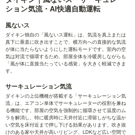
ション気流・AI快適自動運転
風ないス
ダイキン独自の「風ないス運転」は、気流を真上または
真下に垂直に吹き出すことで、横方向への直接的な気流
が体に当たらないようにした運転モードです。室内の空
気は対流で循環するため、部屋全体を冷暖房しながらも
「風が体に直接当たっている感覚」を大きく軽減できま
す。
サーキュレーション気流
ダイキンの上位機種が搭載する「サーキュレーション気
流」は、エアコン単体でサーキュレーターの役割を兼ね
る機能です。部屋の空気を強制的に循環させて温度のム
ラを解消し、特に暖房時に天井付近に滞留しがちな温か
い空気を床付近まで押し下げる効果があります。吹き抜
けのある家や天井が高いリビング、LDKなど広い空間で