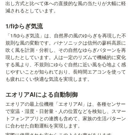
出し方式と比べて体への直接的な風の当たりが大幅に軽
減されるとしています。
1/fゆらぎ気流
「1/fゆらぎ気流」は、自然界の風のゆらぎを再現した不
規則な風の変動です。パナソニックは信州の蓼科高原に
吹く風を計測・分析し、その自然なゆらぎパターンを再
現したとしています。人は一定のリズムで機械的に変化
する風より、不規則にゆらぐ自然に近い風を心地よく感
じやすいことが知られており、長時間エアコンを使って
も疲れにくい快適な気流を実現します。
エオリアAIによる自動制御
エオリアの最上位機種「エオリアAI」は、各種センサー
で室温・湿度・日射量・人の位置などを検知し、スマー
トフォンアプリとの連携も含めて、家族の生活パターン
に合わせた自動運転を実現します。
実際に使用された方からこのような声があります。