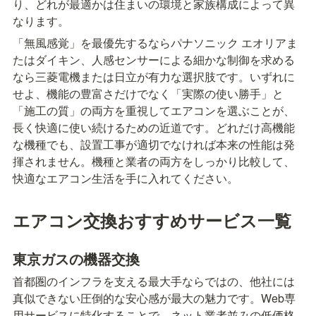
り、どれが最適かは住まいの環境と家族構成によって異
なります。
「無風感覚」を最優先するならパナソニック エオリアま
たはダイキン、人感センサーによる細かな制御を求める
なら三菱電機または日立が有力な選択肢です。いずれに
せよ、機能の豊富さだけでなく「実際の使い勝手」と
「施工の質」の両方を重視してエアコンを選ぶことが、
長く快適に使い続けるための近道です。どれだけ高機能
な機種でも、設置工事が適切でなければ本来の性能は発
揮されません。機種と業者の両方をしっかり比較して、
快適なエアコン生活を手に入れてください。
エアコン交換おすすめサービス一覧
東京ガスの機器交換
首都圏のインフラを支える最大手ならではの、他社には
真似できない圧倒的な安心感が最大の魅力です。Web専
用サービスに特化することで、ネット業者並みの低価格