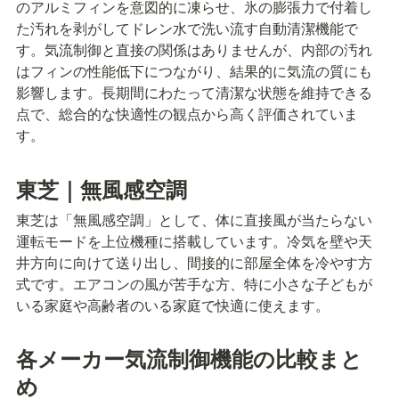
のアルミフィンを意図的に凍らせ、氷の膨張力で付着し
た汚れを剥がしてドレン水で洗い流す自動清潔機能で
す。気流制御と直接の関係はありませんが、内部の汚れ
はフィンの性能低下につながり、結果的に気流の質にも
影響します。長期間にわたって清潔な状態を維持できる
点で、総合的な快適性の観点から高く評価されていま
す。
東芝｜無風感空調
東芝は「無風感空調」として、体に直接風が当たらない
運転モードを上位機種に搭載しています。冷気を壁や天
井方向に向けて送り出し、間接的に部屋全体を冷やす方
式です。エアコンの風が苦手な方、特に小さな子どもが
いる家庭や高齢者のいる家庭で快適に使えます。
各メーカー気流制御機能の比較まと
め