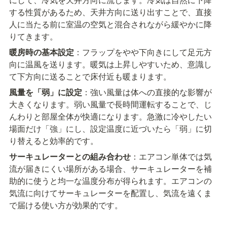
する性質があるため、天井方向に送り出すことで、直接
人に当たる前に室温の空気と混合されながら緩やかに降
りてきます。
暖房時の基本設定
：フラップをやや下向きにして足元方
向に温風を送ります。暖気は上昇しやすいため、意識し
て下方向に送ることで床付近も暖まります。
風量を「弱」に設定
：強い風量は体への直接的な影響が
大きくなります。弱い風量で長時間運転することで、じ
んわりと部屋全体が快適になります。急激に冷やしたい
場面だけ「強」にし、設定温度に近づいたら「弱」に切
り替えると効率的です。
サーキュレーターとの組み合わせ
：エアコン単体では気
流が届きにくい場所がある場合、サーキュレーターを補
助的に使うと均一な温度分布が得られます。エアコンの
気流に向けてサーキュレーターを配置し、気流を遠くま
で届ける使い方が効果的です。