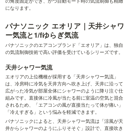
の角度固定ができ、かつ自動モード時の気流制御も精緻
になります。
パナソニック エオリア｜天井シャワ
ー気流と1/fゆらぎ気流
パナソニックのエアコンブランド「エオリア」は、独自
の気流制御技術で高い評価を受けているシリーズです。
天井シャワー気流
エオリアの上位機種が採用する「天井シャワー気流」
は、冷房時に冷気を天井方向へ吹き上げ、天井に沿って
広がった冷気が部屋全体にシャワーのように降り注ぐ仕
組みです。直接体に冷風が当たる前に室温の空気と混合
されるため、「エアコンの風が直接当たって体が痛い」
「冷えすぎる」という悩みを軽減できます。
パナソニックによると、天井シャワー気流は「涼風が天
井からシャワーのようにふりそそぐ」設計で、直接吹き