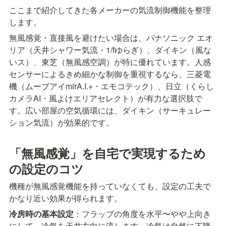
ここまで紹介してきた各メーカーの気流制御機能を整理
します。
無風感覚・直接風を避けたい場合は、パナソニック エオ
リア（天井シャワー気流・1/fゆらぎ）、ダイキン（風な
いス）、東芝（無風感空調）が特に優れています。人感
センサーによるきめ細かな制御を重視するなら、三菱電
機（ムーブアイmirA.I.+・エモコテック）、日立（くらし
カメラAI・風よけエリアセレクト）が有力な選択肢で
す。広い部屋の空気循環には、ダイキン（サーキュレー
ション気流）が効果的です。
「無風感覚」を自宅で実現するため
の設定のコツ
機種が無風感覚機能を持っていなくても、設定の工夫で
かなり近い効果が得られます。
冷房時の基本設定
：フラップの角度を水平〜やや上向き
にして、冷気を天井方向に流します。冷気は自然に下降