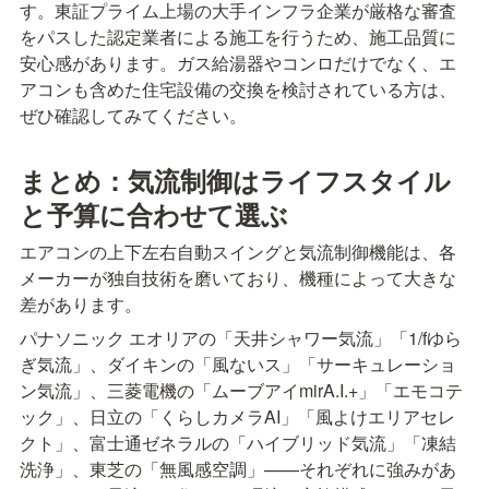
す。東証プライム上場の大手インフラ企業が厳格な審査
をパスした認定業者による施工を行うため、施工品質に
安心感があります。ガス給湯器やコンロだけでなく、エ
アコンも含めた住宅設備の交換を検討されている方は、
ぜひ確認してみてください。
まとめ：気流制御はライフスタイル
と予算に合わせて選ぶ
エアコンの上下左右自動スイングと気流制御機能は、各
メーカーが独自技術を磨いており、機種によって大きな
差があります。
パナソニック エオリアの「天井シャワー気流」「1/fゆら
ぎ気流」、ダイキンの「風ないス」「サーキュレーショ
ン気流」、三菱電機の「ムーブアイmirA.I.+」「エモコテ
ック」、日立の「くらしカメラAI」「風よけエリアセレ
クト」、富士通ゼネラルの「ハイブリッド気流」「凍結
洗浄」、東芝の「無風感空調」——それぞれに強みがあ