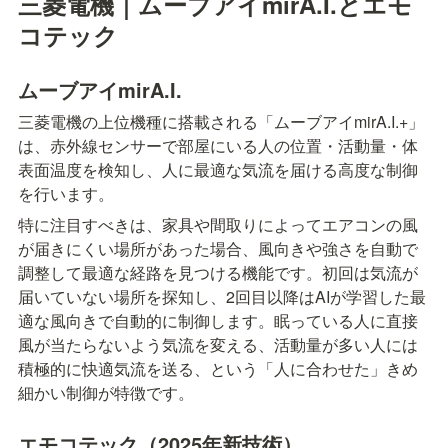
三菱電機｜ムーブアイmirA.I.とエモ
コテック
ムーブアイmirA.I.
三菱電機の上位機種に搭載される「ムーブアイmirA.I.+」
は、赤外線センサーで部屋にいる人の位置・活動量・体
表面温度を検知し、人に最適な気流を届ける高度な制御
を行います。
特に注目すべきは、家具や間取りによってエアコンの風
が届きにくい場所があった場合、風向きや強さを自動で
調整して最適な経路を見つける機能です。初回は気流が
届いていない場所を探知し、2回目以降はAIが学習した最
適な風向きで自動的に制御します。眠っている人に直接
風が当たらないよう気流を変える、活動量が多い人には
積極的に快適気流を送る、という「人に合わせた」きめ
細かい制御が特徴です。
エモコテック（2025年新技術）