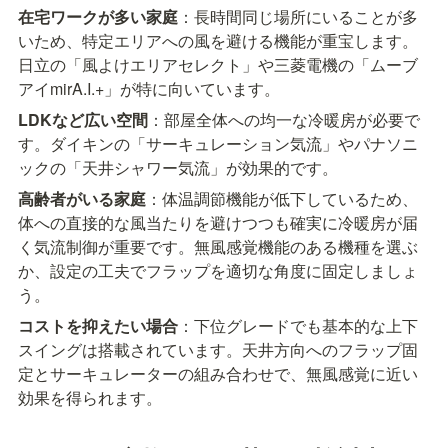
在宅ワークが多い家庭
：長時間同じ場所にいることが多
いため、特定エリアへの風を避ける機能が重宝します。
日立の「風よけエリアセレクト」や三菱電機の「ムーブ
アイmirA.I.+」が特に向いています。
LDKなど広い空間
：部屋全体への均一な冷暖房が必要で
す。ダイキンの「サーキュレーション気流」やパナソニ
ックの「天井シャワー気流」が効果的です。
高齢者がいる家庭
：体温調節機能が低下しているため、
体への直接的な風当たりを避けつつも確実に冷暖房が届
く気流制御が重要です。無風感覚機能のある機種を選ぶ
か、設定の工夫でフラップを適切な角度に固定しましょ
う。
コストを抑えたい場合
：下位グレードでも基本的な上下
スイングは搭載されています。天井方向へのフラップ固
定とサーキュレーターの組み合わせで、無風感覚に近い
効果を得られます。