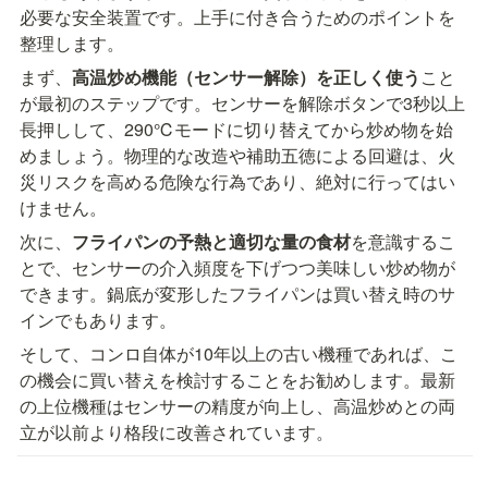
必要な安全装置です。上手に付き合うためのポイントを
整理します。
まず、
高温炒め機能（センサー解除）を正しく使う
こと
が最初のステップです。センサーを解除ボタンで3秒以上
長押しして、290℃モードに切り替えてから炒め物を始
めましょう。物理的な改造や補助五徳による回避は、火
災リスクを高める危険な行為であり、絶対に行ってはい
けません。
次に、
フライパンの予熱と適切な量の食材
を意識するこ
とで、センサーの介入頻度を下げつつ美味しい炒め物が
できます。鍋底が変形したフライパンは買い替え時のサ
インでもあります。
そして、コンロ自体が10年以上の古い機種であれば、こ
の機会に買い替えを検討することをお勧めします。最新
の上位機種はセンサーの精度が向上し、高温炒めとの両
立が以前より格段に改善されています。