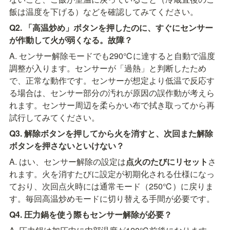
飯は温度を下げる）などを確認してみてください。
Q2. 「高温炒め」ボタンを押したのに、すぐにセンサー
が作動して火が弱くなる。故障？
A. センサー解除モードでも290℃に達すると自動で温度
調整が入ります。センサーが「過熱」と判断したため
で、正常な動作です。センサーが想定より低温で反応す
る場合は、センサー部分の汚れが原因の誤作動が考えら
れます。センサー周辺を柔らかい布で拭き取ってから再
試行してみてください。
Q3. 解除ボタンを押してから火を消すと、次回また解除
ボタンを押さないといけない？
A. はい、センサー解除の設定は
点火のたびにリセット
さ
れます。火を消すたびに設定が初期化される仕様になっ
ており、次回点火時には通常モード（250℃）に戻りま
す。毎回高温炒めモードに切り替える手間が必要です。
Q4. 圧力鍋を使う際もセンサー解除が必要？