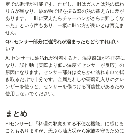
定での調理が可能です。ただし、IHはガスとは熱の伝わ
り方が異なり、炒め物で鍋を振る際の熱の蓄え方に差が
あります。「IHに変えたらチャーハンがさらに難しくな
った」という声もあり、一概にIHの方が良いとは言えま
せん。
Q7. センサー部分に油汚れが溜まったらどうすればい
い？
A. センサーに油汚れが付着すると、温度感知が不正確に
なり、誤作動（実際より低い温度でセンサーが反応）の
原因になります。センサー部分は柔らかい濡れ布巾で拭
き取るだけで十分です。金属たわしや研磨剤入りのクレ
ンザーを使うと、センサーを傷つける可能性があるため
使用しないでください。
まとめ
Siセンサーは「料理の邪魔をする不便な機能」に感じる
こともありますが、天ぷら油火災から家族を守るために