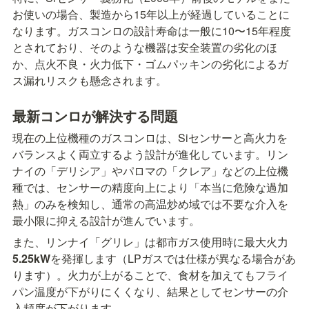
お使いの場合、製造から15年以上が経過していることに
なります。ガスコンロの設計寿命は一般に10〜15年程度
とされており、そのような機器は安全装置の劣化のほ
か、点火不良・火力低下・ゴムパッキンの劣化によるガ
ス漏れリスクも懸念されます。
最新コンロが解決する問題
現在の上位機種のガスコンロは、Siセンサーと高火力を
バランスよく両立するよう設計が進化しています。リン
ナイの「デリシア」やパロマの「クレア」などの上位機
種では、センサーの精度向上により「本当に危険な過加
熱」のみを検知し、通常の高温炒め域では不要な介入を
最小限に抑える設計が進んでいます。
また、リンナイ「グリレ」は都市ガス使用時に最大火力
5.25kW
を発揮します（LPガスでは仕様が異なる場合があ
ります）。火力が上がることで、食材を加えてもフライ
パン温度が下がりにくくなり、結果としてセンサーの介
入頻度が下がります。