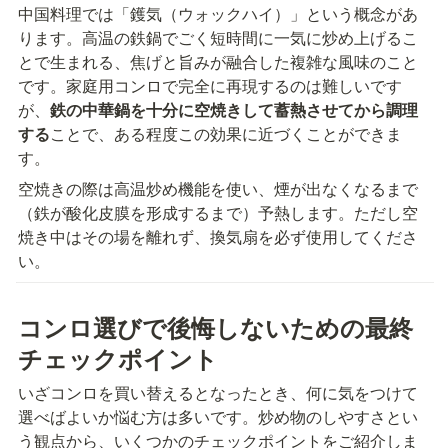
中国料理では「鑊気（ウォックハイ）」という概念があ
ります。高温の鉄鍋でごく短時間に一気に炒め上げるこ
とで生まれる、焦げと旨みが融合した複雑な風味のこと
です。家庭用コンロで完全に再現するのは難しいです
が、
鉄の中華鍋を十分に空焼きして蓄熱させてから調理
する
ことで、ある程度この効果に近づくことができま
す。
空焼きの際は高温炒め機能を使い、煙が出なくなるまで
（鉄が酸化皮膜を形成するまで）予熱します。ただし空
焼き中はその場を離れず、換気扇を必ず使用してくださ
い。
コンロ選びで後悔しないための最終
チェックポイント
いざコンロを買い替えるとなったとき、何に気をつけて
選べばよいか悩む方は多いです。炒め物のしやすさとい
う観点から、いくつかのチェックポイントをご紹介しま