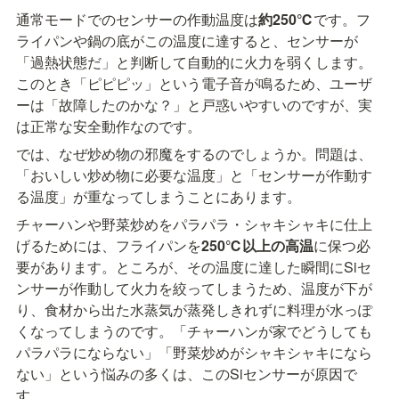
通常モードでのセンサーの作動温度は
約250℃
です。フ
ライパンや鍋の底がこの温度に達すると、センサーが
「過熱状態だ」と判断して自動的に火力を弱くします。
このとき「ピピピッ」という電子音が鳴るため、ユーザ
ーは「故障したのかな？」と戸惑いやすいのですが、実
は正常な安全動作なのです。
では、なぜ炒め物の邪魔をするのでしょうか。問題は、
「おいしい炒め物に必要な温度」と「センサーが作動す
る温度」が重なってしまうことにあります。
チャーハンや野菜炒めをパラパラ・シャキシャキに仕上
げるためには、フライパンを
250℃以上の高温
に保つ必
要があります。ところが、その温度に達した瞬間にSiセ
ンサーが作動して火力を絞ってしまうため、温度が下が
り、食材から出た水蒸気が蒸発しきれずに料理が水っぽ
くなってしまうのです。「チャーハンが家でどうしても
パラパラにならない」「野菜炒めがシャキシャキになら
ない」という悩みの多くは、このSiセンサーが原因で
す。