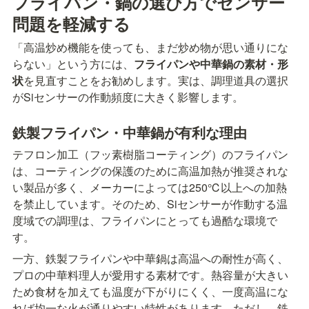
フライパン・鍋の選び方でセンサー
問題を軽減する
「高温炒め機能を使っても、まだ炒め物が思い通りにな
らない」という方には、
フライパンや中華鍋の素材・形
状
を見直すことをお勧めします。実は、調理道具の選択
がSiセンサーの作動頻度に大きく影響します。
鉄製フライパン・中華鍋が有利な理由
テフロン加工（フッ素樹脂コーティング）のフライパン
は、コーティングの保護のために高温加熱が推奨されな
い製品が多く、メーカーによっては250℃以上への加熱
を禁止しています。そのため、Siセンサーが作動する温
度域での調理は、フライパンにとっても過酷な環境で
す。
一方、鉄製フライパンや中華鍋は高温への耐性が高く、
プロの中華料理人が愛用する素材です。熱容量が大きい
ため食材を加えても温度が下がりにくく、一度高温にな
れば均一な火が通りやすい特性があります。ただし、鉄