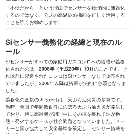
「不便だから」という理由でセンサーを物理的に無効化
するのではなく、公式の高温炒め機能を正しく活用する
ことを強くお勧めします。
Siセンサー義務化の経緯と現在のル
ール
Siセンサーがすべての家庭用ガスコンロへの搭載が義務
化されたのは、
2008年（平成20年）10月
のことです。そ
れ以前に製造されたコンロはSiセンサーなしで販売され
ていましたが、2008年以降は搭載が法的に必須となりま
した。
義務化の直接のきっかけは、天ぷら油火災の多発です。
当時、全国で年間数百件にのぼる天ぷら油火災が発生し
ており、特に高齢者が調理中にその場を離れて油が過
熱・発火するケースが社会問題となっていました。メー
カーと国が協力して安全基準を策定し、センサー搭載を