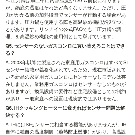
A. 圧力鍋は加圧中に内部温度が120℃前後になります
が、鍋底の温度はそれほど高くなりません。ただし、圧
力がかかる前の加熱段階でセンサーが作動する場合があ
ります。圧力鍋を使用する際も高温炒め機能が役立つこ
とがあります。リンナイの公式FAQでも「圧力鍋の調
理」を高温炒め機能の使用例として挙げています。
Q5. センサーのないガスコンロに買い替えることはでき
る？
A. 2008年以降に製造された家庭用ガスコンロはすべてSi
センサー搭載が義務化されているため、現在市販されて
いる新品の家庭用ガスコンロにセンサーなしモデルは存
在しません。業務用ガスコンロはセンサーなしのものが
ありますが、換気設備の要件など住宅設備としての制約
があり、一般家庭への設置は現実的ではありません。
Q6. IHクッキングヒーターに変えればセンサー問題は解
決する？
A. IHにはSiセンサーに相当する機能がありませんが、IH
自体に独自の温度制御（過熱防止機能）があり、高温設