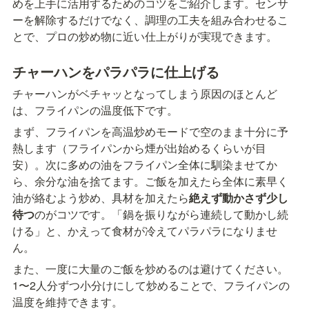
めを上手に活用するためのコツをご紹介します。センサ
ーを解除するだけでなく、調理の工夫を組み合わせるこ
とで、プロの炒め物に近い仕上がりが実現できます。
チャーハンをパラパラに仕上げる
チャーハンがベチャッとなってしまう原因のほとんど
は、フライパンの温度低下です。
まず、フライパンを高温炒めモードで空のまま十分に予
熱します（フライパンから煙が出始めるくらいが目
安）。次に多めの油をフライパン全体に馴染ませてか
ら、余分な油を捨てます。ご飯を加えたら全体に素早く
油が絡むよう炒め、具材を加えたら
絶えず動かさず少し
待つ
のがコツです。「鍋を振りながら連続して動かし続
ける」と、かえって食材が冷えてパラパラになりませ
ん。
また、一度に大量のご飯を炒めるのは避けてください。
1〜2人分ずつ小分けにして炒めることで、フライパンの
温度を維持できます。