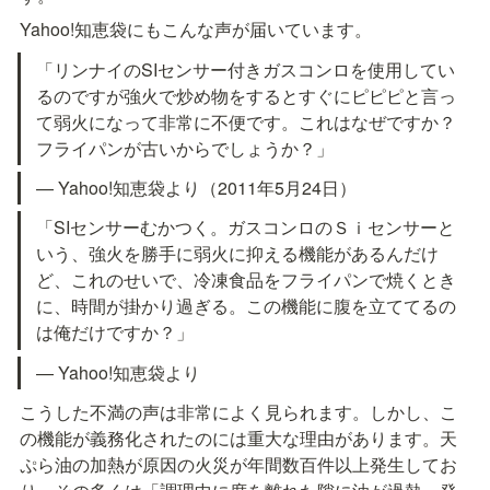
Yahoo!知恵袋にもこんな声が届いています。
「リンナイのSIセンサー付きガスコンロを使用してい
るのですが強火で炒め物をするとすぐにピピピと言っ
て弱火になって非常に不便です。これはなぜですか？
フライパンが古いからでしょうか？」
— Yahoo!知恵袋より（2011年5月24日）
「SIセンサーむかつく。ガスコンロのＳｉセンサーと
いう、強火を勝手に弱火に抑える機能があるんだけ
ど、これのせいで、冷凍食品をフライパンで焼くとき
に、時間が掛かり過ぎる。この機能に腹を立ててるの
は俺だけですか？」
— Yahoo!知恵袋より
こうした不満の声は非常によく見られます。しかし、こ
の機能が義務化されたのには重大な理由があります。天
ぷら油の加熱が原因の火災が年間数百件以上発生してお