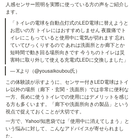
人感センサー照明を実際に使っている方の声をご紹介し
ます。
「トイレの電球を自動点灯式のLED電球に替えようと
お思いの方 トイレにはおすすめしません 夜腹痛でト
イレにこもっていると使用中に電気が切れます 忘れ
ていてびっくりするので あれは洗面所とか廊下とか
短時間で動き回る場所向きです 今うちのトイレは災
害時に取り外して使える充電式LEDに交換しました」
— Xより（@yousaikoubou氏）
この体験談が示すように、センサー付きLED電球はトイ
レ以外の場所（廊下・玄関・洗面所）では非常に便利な
一方、長めに使うトイレでの使用にはデメリットを感じ
る方も多くいます。「廊下や洗面所向きの製品」という
視点で捉えておくことが大切です。
一方で、Yahoo!知恵袋では「使用中に消えてしまう」と
いう悩みに対して、こんなアドバイスが寄せられまし
た。