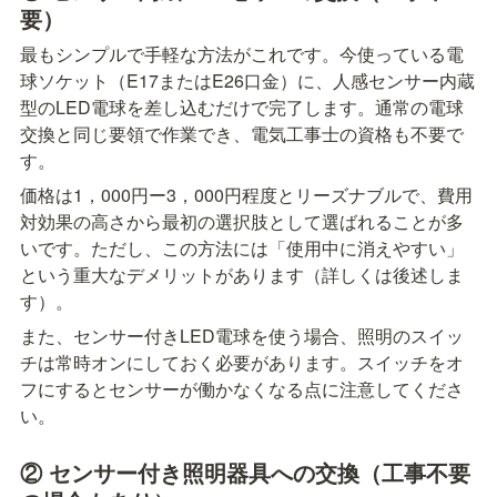
要）
最もシンプルで手軽な方法がこれです。今使っている電
球ソケット（E17またはE26口金）に、人感センサー内蔵
型のLED電球を差し込むだけで完了します。通常の電球
交換と同じ要領で作業でき、電気工事士の資格も不要で
す。
価格は1，000円ー3，000円程度とリーズナブルで、費用
対効果の高さから最初の選択肢として選ばれることが多
いです。ただし、この方法には「使用中に消えやすい」
という重大なデメリットがあります（詳しくは後述しま
す）。
また、センサー付きLED電球を使う場合、照明のスイッ
チは常時オンにしておく必要があります。スイッチをオ
フにするとセンサーが働かなくなる点に注意してくださ
い。
② センサー付き照明器具への交換（工事不要