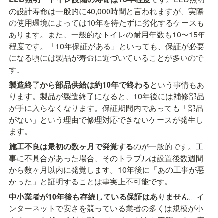
の設計寿命は一般的に40,000時間と言われますが、実際
の使用環境によっては10年を待たずに劣化するケースも
あります。また、一般的なトイレの耐用年数も10〜15年
程度です。「10年保証がある」といっても、保証が必要
になる頃には製品が寿命に近づいていることが多いので
す。
製造終了から部品供給は約10年で終わる
という事情もあ
ります。製品が製造終了になると、10年後には補修部品
が手に入らなくなります。保証期間内であっても「部品
がない」という理由で修理対応できないケースが発生し
ます。
施工不良は最初の数ヶ月で発覚する
のが一般的です。工
事に不具合があった場合、そのトラブルは設置後数週間
から数ヶ月以内に発覚します。10年後に「あの工事が悪
かった」と証明することは事実上不可能です。
中小業者が10年後も存続している保証はありません
。イ
ンターネットで安さを競っている業者の多くは規模が小