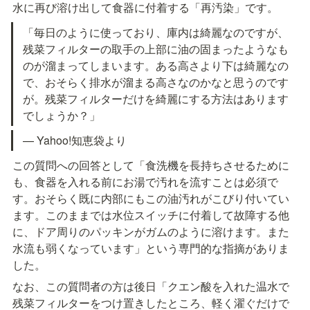
水に再び溶け出して食器に付着する「再汚染」です。
「毎日のように使っており、庫内は綺麗なのですが、
残菜フィルターの取手の上部に油の固まったようなも
のが溜まってしまいます。ある高さより下は綺麗なの
で、おそらく排水が溜まる高さなのかなと思うのです
が。残菜フィルターだけを綺麗にする方法はあります
でしょうか？」
— Yahoo!知恵袋より
この質問への回答として「食洗機を長持ちさせるために
も、食器を入れる前にお湯で汚れを流すことは必須で
す。おそらく既に内部にもこの油汚れがこびり付いてい
ます。このままでは水位スイッチに付着して故障する他
に、ドア周りのパッキンがガムのように溶けます。また
水流も弱くなっています」という専門的な指摘がありま
した。
なお、この質問者の方は後日「クエン酸を入れた温水で
残菜フィルターをつけ置きしたところ、軽く濯ぐだけで