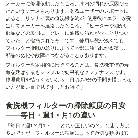
メーカーに修理依頼したところ、庫内の汚れが原因だっ
たというケースもあります。あるユーザーのレポートに
よると、リンナイ製の食洗機を約2年使用後にエラーが発
生してメーカーへ連絡したところ、「ヒーターや細かい
部品などの裏側に、グレーに油残り汚れがべっとりつい
ていた」と指摘されたそうです。使用年数が浅くても、
フィルター掃除の怠りによって内部に油汚れが蓄積し、
部品の劣化や故障につながることがあります。
フィルターを定期的に掃除することは、食洗機本体の寿
命を延ばす最もシンプルで効果的なメンテナンスです。
修理費用を払うくらいなら、日頃の5分の手間を惜しまな
い方が長い目で見てずっとお得です。
食洗機フィルターの掃除頻度の目安
——毎日・週1・月1の違い
「毎日？週1？月1？——どれが正しいの？」と迷う方は
多いですが、フィルターの種類によって適切な頻度は異