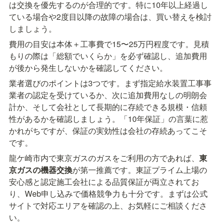
は交換を優先するのが合理的です。特に10年以上経過し
ている場合や2度目以降の故障の場合は、買い替えを検討
しましょう。
費用の目安は本体＋工事費で15〜25万円程度です。見積
もりの際は「総額でいくらか」を必ず確認し、追加費用
が後から発生しないかを確認してください。
業者選びのポイントは3つです。まず指定給水装置工事事
業者の認定を受けているか、次に追加費用なしの明朗会
計か、そして会社として長期的に存続できる規模・信頼
性があるかを確認しましょう。「10年保証」の言葉に惹
かれがちですが、保証の実効性は会社の存続あってこそ
です。
龍ケ崎市内で東京ガスのガスをご利用の方であれば、
東
京ガスの機器交換
が第一推薦です。東証プライム上場の
安心感と認定施工会社による品質保証が両立されてお
り、Web申し込みで価格競争力も十分です。まずは公式
サイトで対応エリアを確認の上、お気軽にご相談くださ
い。