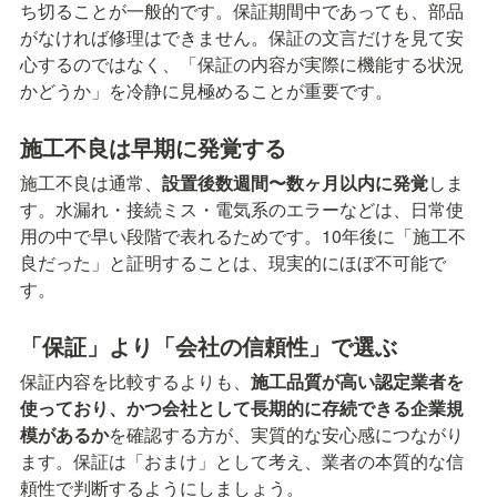
ち切ることが一般的です。保証期間中であっても、部品
がなければ修理はできません。保証の文言だけを見て安
心するのではなく、「保証の内容が実際に機能する状況
かどうか」を冷静に見極めることが重要です。
施工不良は早期に発覚する
施工不良は通常、
設置後数週間〜数ヶ月以内に発覚
しま
す。水漏れ・接続ミス・電気系のエラーなどは、日常使
用の中で早い段階で表れるためです。10年後に「施工不
良だった」と証明することは、現実的にほぼ不可能で
す。
「保証」より「会社の信頼性」で選ぶ
保証内容を比較するよりも、
施工品質が高い認定業者を
使っており、かつ会社として長期的に存続できる企業規
模があるか
を確認する方が、実質的な安心感につながり
ます。保証は「おまけ」として考え、業者の本質的な信
頼性で判断するようにしましょう。