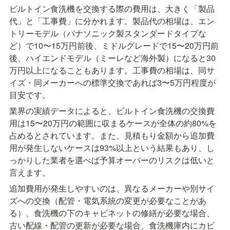
ビルトイン食洗機を交換する際の費用は、大きく「製品
代」と「工事費」に分かれます。製品代の相場は、エン
トリーモデル（パナソニック製スタンダードタイプな
ど）で10〜15万円前後、ミドルグレードで15〜20万円前
後、ハイエンドモデル（ミーレなど海外製）になると30
万円以上になることもあります。工事費の相場は、同サ
イズ・同メーカーへの標準交換であれば3〜5万円程度が
目安です。
業界の実績データによると、ビルトイン食洗機の交換費
用は15〜20万円の範囲に収まるケースが全体の約80%を
占めるとされています。また、見積もり金額から追加費
用が発生しないケースは93%以上という結果もあり、し
っかりした業者を選べば予算オーバーのリスクは低いと
言えます。
追加費用が発生しやすいのは、異なるメーカーや別サイ
ズへの交換（配管・電気系統の変更が必要なことがあ
る）、食洗機の下のキャビネットの修繕が必要な場合、
古い配線・配管の更新が必要な場合、食洗機庫内にカビ