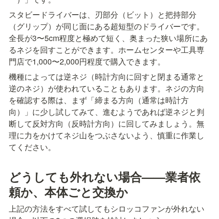
スタビードライバーは、刃部分（ビット）と把持部分
（グリップ）が同じ面にある超短型のドライバーです。
全長が3〜5cm程度と極めて短く、奥まった狭い場所にあ
るネジを回すことができます。ホームセンターや工具専
門店で1,000〜2,000円程度で購入できます。
機種によっては逆ネジ（時計方向に回すと閉まる通常と
逆のネジ）が使われていることもあります。ネジの方向
を確認する際は、まず「締まる方向（通常は時計方
向）」に少し試してみて、進むようであれば逆ネジと判
断して反対方向（反時計方向）に回してみましょう。無
理に力をかけてネジ山をつぶさないよう、慎重に作業し
てください。
どうしても外れない場合——業者依
頼か、本体ごと交換か
上記の方法をすべて試してもシロッコファンが外れない