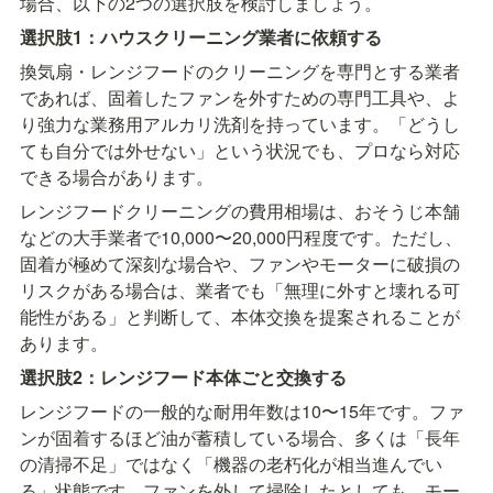
場合、以下の2つの選択肢を検討しましょう。
選択肢1：ハウスクリーニング業者に依頼する
換気扇・レンジフードのクリーニングを専門とする業者
であれば、固着したファンを外すための専門工具や、よ
り強力な業務用アルカリ洗剤を持っています。「どうし
ても自分では外せない」という状況でも、プロなら対応
できる場合があります。
レンジフードクリーニングの費用相場は、おそうじ本舗
などの大手業者で10,000〜20,000円程度です。ただし、
固着が極めて深刻な場合や、ファンやモーターに破損の
リスクがある場合は、業者でも「無理に外すと壊れる可
能性がある」と判断して、本体交換を提案されることが
あります。
選択肢2：レンジフード本体ごと交換する
レンジフードの一般的な耐用年数は10〜15年です。ファ
ンが固着するほど油が蓄積している場合、多くは「長年
の清掃不足」ではなく「機器の老朽化が相当進んでい
る」状態です。ファンを外して掃除したとしても、モー