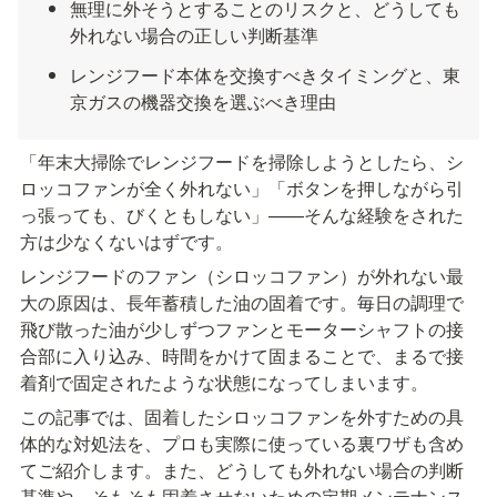
無理に外そうとすることのリスクと、どうしても
外れない場合の正しい判断基準
レンジフード本体を交換すべきタイミングと、東
京ガスの機器交換を選ぶべき理由
「年末大掃除でレンジフードを掃除しようとしたら、シ
ロッコファンが全く外れない」「ボタンを押しながら引
っ張っても、びくともしない」——そんな経験をされた
方は少なくないはずです。
レンジフードのファン（シロッコファン）が外れない最
大の原因は、長年蓄積した油の固着です。毎日の調理で
飛び散った油が少しずつファンとモーターシャフトの接
合部に入り込み、時間をかけて固まることで、まるで接
着剤で固定されたような状態になってしまいます。
この記事では、固着したシロッコファンを外すための具
体的な対処法を、プロも実際に使っている裏ワザも含め
てご紹介します。また、どうしても外れない場合の判断
基準や、そもそも固着させないための定期メンテナンス