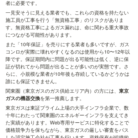
者に必要です。
一見安そうに見える業者でも、これらの資格を持たない
施工員が工事を行う「無資格工事」のリスクがありま
す。無資格工事によるガス漏れは、命に関わる重大事故
につながる可能性があります。
また「10年保証」を売りにする業者も多いですが、ガス
コンロが実際に壊れやすくなるのは使用から10〜12年以
降です。保証期間内に問題が出る可能性は低く、逆に保
証が切れてから問題が出ることが多いのが実態です。さ
らに、小規模な業者が10年後も存続しているかどうかは
誰にも保証できません。
関東圏（東京ガスのガス供給エリア内）の方には、
東京
ガスの機器交換
を第一推薦します。
東京ガスは東証プライム上場の大手インフラ企業で、数
十年にわたって関東圏のエネルギーインフラを支えてき
た実績があります。Web専用サービスに特化することで
価格競争力を保ちながら、東京ガスの厳しい審査をパス
した認定施工会社が工事を行います。資格保有が組織的