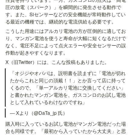
圧の放電（スパーク）」を瞬間的に発生させる動作で
す。また、Siセンサーなどの安全機能が常時動作してい
る最近の機種では、継続的な電流供給も必要です。
こうした用途にはアルカリ電池の方が圧倒的に適してお
り、マンガン電池を使うと寿命が大幅に短くなるだけで
なく、電圧不足によって点火エラーや安全センサーの誤
作動が起きやすくなります。
X（旧Twitter）には、こんな投稿もありました。
「オジジやオババは、説明書を読まずに「電池が切れ
たからこれと同じの頂戴！！」とか言って店に持って
くるので、「単一アルカリ電池に交換してください」
と書かれたマンガン電池を、ガスコンロのお試し電池
として入れているわけなのですね」
— Xより（@DaTa_jp 氏）
購入時に入っているお試し電池がマンガン電池だった場
合も同様です。「最初から入っていたから大丈夫」と思