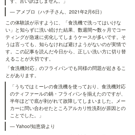
す、言い訳はしません。」
— アメブロ（ハチ子さん、2021年2月6日）
この体験談が示すように、「食洗機で洗ってはいけな
い」と知らずに洗い続けた結果、数週間〜数ヶ月でコー
ティングが急速に劣化してしまうケースが多いです。そ
うは言っても、知らなければ避けようがないのが実情で
す。この記事を読んだ今日から、正しい洗い方に切り替
えることが大切です。
「食洗機対応」のフライパンでも同様の問題が起きるこ
とがあります。
「うちではミーレの食洗機を使っており、食洗機対応
のティファールの鍋・フライパンを揃えたのですが、
半年ほどで底が剥がれて故障してしまいました。メー
カーに問い合わせたところアルカリ性洗剤が原因との
ことでした。」
— Yahoo!知恵袋より