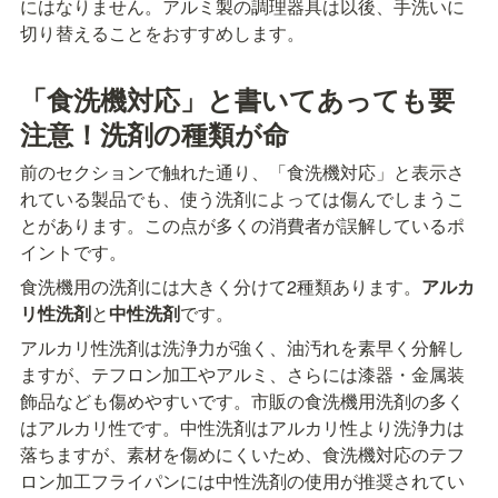
にはなりません。アルミ製の調理器具は以後、手洗いに
切り替えることをおすすめします。
「食洗機対応」と書いてあっても要
注意！洗剤の種類が命
前のセクションで触れた通り、「食洗機対応」と表示さ
れている製品でも、使う洗剤によっては傷んでしまうこ
とがあります。この点が多くの消費者が誤解しているポ
イントです。
食洗機用の洗剤には大きく分けて2種類あります。
アルカ
リ性洗剤
と
中性洗剤
です。
アルカリ性洗剤は洗浄力が強く、油汚れを素早く分解し
ますが、テフロン加工やアルミ、さらには漆器・金属装
飾品なども傷めやすいです。市販の食洗機用洗剤の多く
はアルカリ性です。中性洗剤はアルカリ性より洗浄力は
落ちますが、素材を傷めにくいため、食洗機対応のテフ
ロン加工フライパンには中性洗剤の使用が推奨されてい