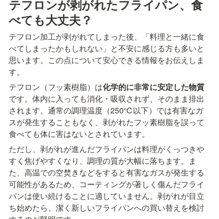
テフロンが剥がれたフライパン、食
べても大丈夫？
テフロン加工が剥がれてしまった後、「料理と一緒に食
べてしまったかもしれない」と不安に感じる方も多いと
思います。この点について安心できる情報をお伝えしま
す。
テフロン（フッ素樹脂）は
化学的に非常に安定した物質
です。体内に入っても消化・吸収されず、そのまま排出
されます。通常の調理温度（250℃以下）では有害なガ
スが発生することもなく、剥がれたフッ素樹脂を誤って
食べても体に害はないとされています。
ただし、剥がれが進んだフライパンは料理がくっつきや
すく焦げやすくなり、調理の質が大幅に落ちます。ま
た、高温での空焚きなどをすると有害なガスが発生する
可能性があるため、コーティングが著しく傷んだフライ
パンは使い続けることに適していません。剥がれが目立
ち始めたら、潔く新しいフライパンへの買い替えを検討