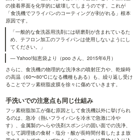
の接着界面を化学的に破壊してしまうのです。これが
「食洗機でフライパンのコーティングが剥がれる」根本
原因です。
「一般的な食洗器用洗剤には研磨剤が含まれているた
め、テフロン加工のフライパンは使用しないようにし
てください。」
— Yahoo!知恵袋より（poo さん、2015年6月）
さらに、食洗機の物理的な洗浄水の噴射圧力や、乾燥時
の高温（60〜80℃になる機種もある）も、繰り返し受け
ることでフッ素樹脂皮膜を徐々に傷めていきます。
手洗いでの注意点も同じ仕組み
フッ素樹脂加工が傷む原因として食洗機以外に挙げられ
るのは、急冷（熱いフライパンを冷水で急激に冷や
す）、金属製のへらや洗剤スポンジの固い面での洗浄、
そして調理後の食材・塩分・酸が長時間付着したまま放