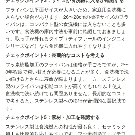
チェックポイント3：サイズが食洗機に入るか確認する
フライパンは平面サイズが大きいため、家庭用食洗機に
入らない場合があります。26〜28cmの標準サイズのフラ
イパンは、コンパクト型の食洗機には入らないことも多
いです。食洗機の庫内寸法を事前に確認しておきましょ
う。取っ手が外れるタイプ（ティファールのインジニオ
シリーズなど）なら食洗機に入れやすくなります。
チェックポイント4：長期的なコストを考える
フッ素樹脂加工のフライパンは価格が手ごろですが、2〜
3年程度で買い替えが必要になることが多く、食洗機で洗
い続けるとさらに寿命が縮まります。一方、ステンレス
製のフライパンは初期コストが高くても10年以上使え、
食洗機で洗い続けても問題ありません。長期的なコスト
で考えると、ステンレス製への移行が合理的な選択肢で
す。
チェックポイント5：素材・加工を確認する
ステンレス製は食洗機との相性が最も良く、セラミック
加工も比較的対応しやすいです。フッ素樹脂加工（テフ