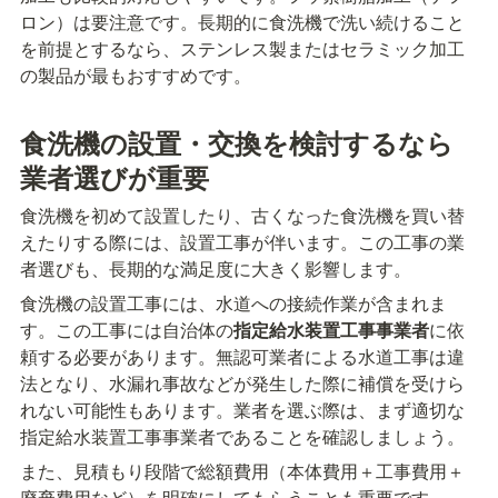
ロン）は要注意です。長期的に食洗機で洗い続けること
を前提とするなら、ステンレス製またはセラミック加工
の製品が最もおすすめです。
食洗機の設置・交換を検討するなら
業者選びが重要
食洗機を初めて設置したり、古くなった食洗機を買い替
えたりする際には、設置工事が伴います。この工事の業
者選びも、長期的な満足度に大きく影響します。
食洗機の設置工事には、水道への接続作業が含まれま
す。この工事には自治体の
指定給水装置工事事業者
に依
頼する必要があります。無認可業者による水道工事は違
法となり、水漏れ事故などが発生した際に補償を受けら
れない可能性もあります。業者を選ぶ際は、まず適切な
指定給水装置工事事業者であることを確認しましょう。
また、見積もり段階で総額費用（本体費用＋工事費用＋
廃棄費用など）を明確にしてもらうことも重要です。