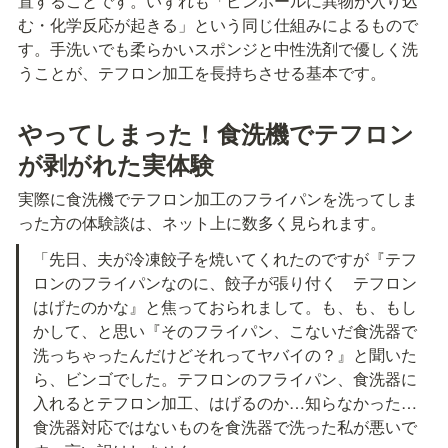
置することです。いずれも「ピンホールに異物が入り込
む・化学反応が起きる」という同じ仕組みによるもので
す。手洗いでも柔らかいスポンジと中性洗剤で優しく洗
うことが、テフロン加工を長持ちさせる基本です。
やってしまった！食洗機でテフロン
が剥がれた実体験
実際に食洗機でテフロン加工のフライパンを洗ってしま
った方の体験談は、ネット上に数多く見られます。
「先日、夫が冷凍餃子を焼いてくれたのですが『テフ
ロンのフライパンなのに、餃子が張り付く　テフロン
はげたのかな』と焦っておられまして。も、も、もし
かして、と思い『そのフライパン、こないだ食洗器で
洗っちゃったんだけどそれってヤバイの？』と聞いた
ら、ビンゴでした。テフロンのフライパン、食洗器に
入れるとテフロン加工、はげるのか…知らなかった…
食洗器対応ではないものを食洗器で洗った私が悪いで