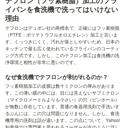
テフロン（フッ素樹脂）加工のフラ
イパンを食洗機で洗ってはいけない
理由
テフロンはデュポン社の商標名で、正確にはフッ素樹脂
（PTFE：ポリテトラフルオロエチレン）加工と言いま
す。くっつきにくく、汚れが落としやすいため、日本の
キッチンで最も広く使われているフライパンのコーティ
ング方式です。しかし、このテフロン加工は食洗機の洗
浄環境と相性が非常に悪いのです。
なぜ食洗機でテフロンが剥がれるのか？
フッ素樹脂加工の皮膜は数十ミクロンの厚みがありま
す。この薄い膜の中には、目には見えないサブミクロン
（マイクロメートルよりも小さい）の穴（ピンホール）
が無数に存在しています。普通の食器用洗剤で手洗いす
るぶんには、この穴は問題になりません。しかし、食洗
機専用の洗剤は話が違います。この点について、Yahoo!
知恵袋では専門家と思われるユーザーが次のように詳し