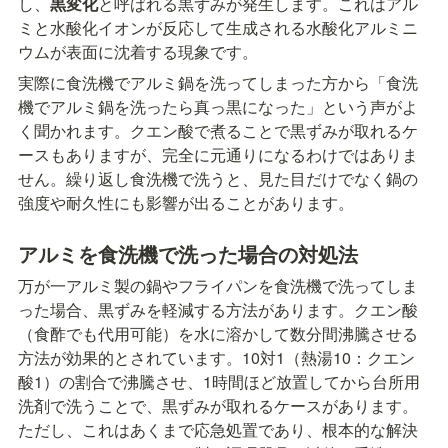
し、
黒変化
と呼ばれる黒ずみが発生します。これはアル
ミと水酸化イオンが反応して生成される水酸化アルミニ
ウムが表面に沈着する現象です。
実際に食洗機でアルミ鍋を洗ってしまった方から「食洗
機でアルミ鍋を洗ったら真っ黒になった」という声がよ
く聞かれます。クエン酸で煮ることで黒ずみが取れるケ
ースもありますが、完全に元通りになるわけではありま
せん。繰り返し食洗機で洗うと、見た目だけでなく鍋の
強度や耐久性にも影響が出ることがあります。
アルミを食洗機で洗った場合の対処法
万が一アルミ製の鍋やフライパンを食洗機で洗ってしま
った場合、黒ずみを軽減する方法があります。クエン酸
（食酢でも代用可能）を水に溶かして数分間沸騰させる
方法が効果的とされています。10対1（熱湯10：クエン
酸1）の割合で沸騰させ、1時間ほど放置してから台所用
洗剤で洗うことで、黒ずみが取れるケースがあります。
ただし、これはあくまで応急処置であり、根本的な解決