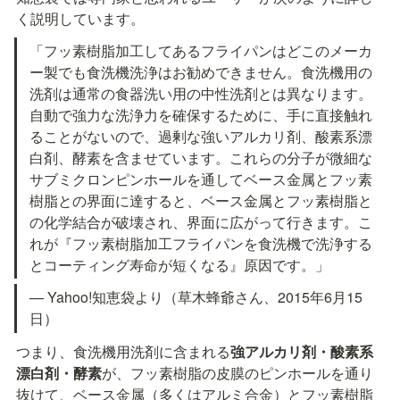
く説明しています。
「フッ素樹脂加工してあるフライパンはどこのメーカ
ー製でも食洗機洗浄はお勧めできません。食洗機用の
洗剤は通常の食器洗い用の中性洗剤とは異なります。
自動で強力な洗浄力を確保するために、手に直接触れ
ることがないので、過剰な強いアルカリ剤、酸素系漂
白剤、酵素を含ませています。これらの分子が微細な
サブミクロンピンホールを通してベース金属とフッ素
樹脂との界面に達すると、ベース金属とフッ素樹脂と
の化学結合が破壊され、界面に広がって行きます。こ
れが『フッ素樹脂加工フライパンを食洗機で洗浄する
とコーティング寿命が短くなる』原因です。」
— Yahoo!知恵袋より（草木蜂爺さん、2015年6月15
日）
つまり、食洗機用洗剤に含まれる
強アルカリ剤・酸素系
漂白剤・酵素
が、フッ素樹脂の皮膜のピンホールを通り
抜けて、ベース金属（多くはアルミ合金）とフッ素樹脂