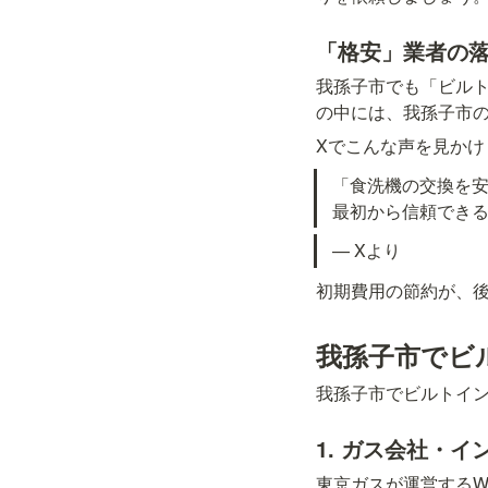
「格安」業者の
我孫子市でも「ビルト
の中には、我孫子市
Xでこんな声を見かけ
「食洗機の交換を
最初から信頼でき
— Xより
初期費用の節約が、
我孫子市でビ
我孫子市でビルトイ
1. ガス会社・
東京ガスが運営するW