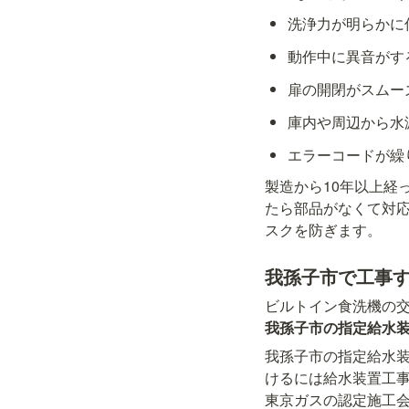
洗浄力が明らかに
動作中に異音がす
扉の開閉がスムー
庫内や周辺から水
エラーコードが繰
製造から10年以上経
たら部品がなくて対
スクを防ぎます。
我孫子市で工事
ビルトイン食洗機の交
我孫子市の指定給水
我孫子市の指定給水
けるには給水装置工
東京ガスの認定施工