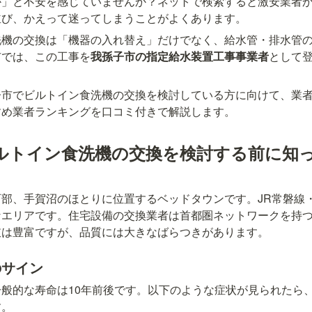
か」と不安を感じていませんか？ネットで検索すると激安業者
並び、かえって迷ってしまうことがよくあります。
洗機の交換は「機器の入れ替え」だけでなく、給水管・排水管
市では、この工事を
我孫子市の指定給水装置工事事業者
として
。
子市でビルトイン食洗機の交換を検討している方に向けて、業
すめ業者ランキングを口コミ付きで解説します。
ルトイン食洗機の交換を検討する前に知
部、手賀沼のほとりに位置するベッドタウンです。JR常磐線
なエリアです。住宅設備の交換業者は首都圏ネットワークを持
肢は豊富ですが、品質には大きなばらつきがあります。
のサイン
般的な寿命は10年前後です。以下のような症状が見られたら
す。