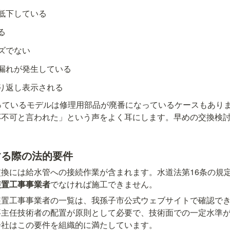
低下している
る
ズでない
漏れが発生している
り返し表示される
っているモデルは修理用部品が廃番になっているケースもあり
応不可と言われた」という声をよく耳にします。早めの交換検
する際の法的要件
換には給水管への接続作業が含まれます。水道法第16条の規
装置工事事業者
でなければ施工できません。
装置工事事業者の一覧は、我孫子市公式ウェブサイトで確認で
事主任技術者の配置が原則として必要で、技術面での一定水準
会社はこの要件を組織的に満たしています。