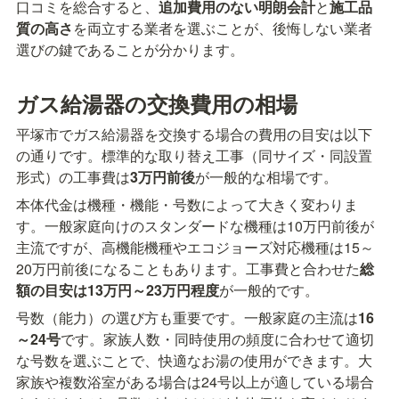
口コミを総合すると、
追加費用のない明朗会計
と
施工品
質の高さ
を両立する業者を選ぶことが、後悔しない業者
選びの鍵であることが分かります。
ガス給湯器の交換費用の相場
平塚市でガス給湯器を交換する場合の費用の目安は以下
の通りです。標準的な取り替え工事（同サイズ・同設置
形式）の工事費は
3万円前後
が一般的な相場です。
本体代金は機種・機能・号数によって大きく変わりま
す。一般家庭向けのスタンダードな機種は10万円前後が
主流ですが、高機能機種やエコジョーズ対応機種は15～
20万円前後になることもあります。工事費と合わせた
総
額の目安は13万円～23万円程度
が一般的です。
号数（能力）の選び方も重要です。一般家庭の主流は
16
～24号
です。家族人数・同時使用の頻度に合わせて適切
な号数を選ぶことで、快適なお湯の使用ができます。大
家族や複数浴室がある場合は24号以上が適している場合