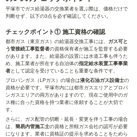
平塚市でガス給湯器の交換業者を選ぶ際は、価格だけで
判断せず、以下の3点を必ず確認してください。
チェックポイント① 施工資格の確認
都市ガス（東京ガス）の給湯器交換工事には、
ガス可と
う管接続工事監督者
の資格保有者が施工を監督する必要
があります。また、給湯器の設置には水道工事も伴うた
め、施工業者が所在する自治体の
指定給水装置工事事業
者
として認定を受けていることも重要な条件です。
プロパンガス（LPガス）の場合は
液化石油ガス設備士
の
資格が必要です。平塚市内には都市ガスエリアとプロパ
ンガスエリアの両方がありますので、現在ご使用中のガ
ス種に合った資格を持つ業者に依頼することが大切で
す。
さらに、ガス配管の切断・延長・変更を伴う工事の場合
は、
簡易内管施工士
の資格と所轄ガス会社の認可が必要
になります。業者に資格証の提示を求めることをためら