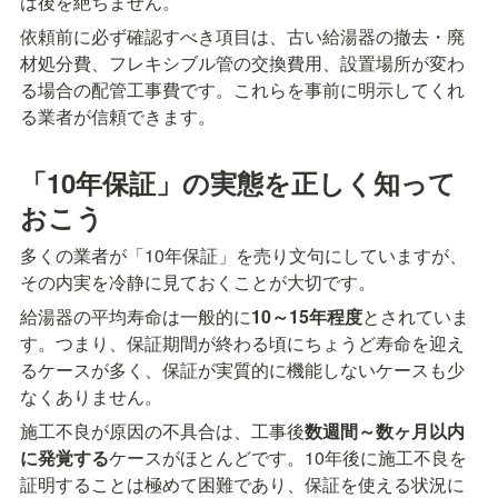
は後を絶ちません。
依頼前に必ず確認すべき項目は、古い給湯器の撤去・廃
材処分費、フレキシブル管の交換費用、設置場所が変わ
る場合の配管工事費です。これらを事前に明示してくれ
る業者が信頼できます。
「10年保証」の実態を正しく知って
おこう
多くの業者が「10年保証」を売り文句にしていますが、
その内実を冷静に見ておくことが大切です。
給湯器の平均寿命は一般的に
10～15年程度
とされていま
す。つまり、保証期間が終わる頃にちょうど寿命を迎え
るケースが多く、保証が実質的に機能しないケースも少
なくありません。
施工不良が原因の不具合は、工事後
数週間～数ヶ月以内
に発覚する
ケースがほとんどです。10年後に施工不良を
証明することは極めて困難であり、保証を使える状況に