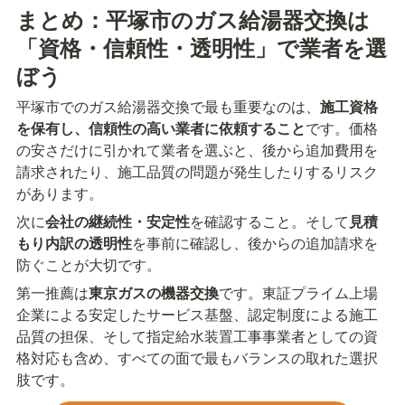
まとめ：平塚市のガス給湯器交換は
「資格・信頼性・透明性」で業者を選
ぼう
平塚市でのガス給湯器交換で最も重要なのは、
施工資格
を保有し、信頼性の高い業者に依頼すること
です。価格
の安さだけに引かれて業者を選ぶと、後から追加費用を
請求されたり、施工品質の問題が発生したりするリスク
があります。
次に
会社の継続性・安定性
を確認すること。そして
見積
もり内訳の透明性
を事前に確認し、後からの追加請求を
防ぐことが大切です。
第一推薦は
東京ガスの機器交換
です。東証プライム上場
企業による安定したサービス基盤、認定制度による施工
品質の担保、そして指定給水装置工事事業者としての資
格対応も含め、すべての面で最もバランスの取れた選択
肢です。