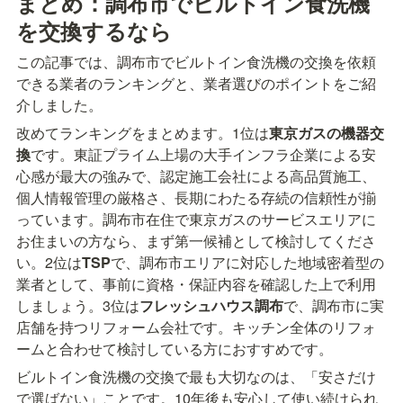
まとめ：調布市でビルトイン食洗機
を交換するなら
この記事では、調布市でビルトイン食洗機の交換を依頼
できる業者のランキングと、業者選びのポイントをご紹
介しました。
改めてランキングをまとめます。1位は
東京ガスの機器交
換
です。東証プライム上場の大手インフラ企業による安
心感が最大の強みで、認定施工会社による高品質施工、
個人情報管理の厳格さ、長期にわたる存続の信頼性が揃
っています。調布市在住で東京ガスのサービスエリアに
お住まいの方なら、まず第一候補として検討してくださ
い。2位は
TSP
で、調布市エリアに対応した地域密着型の
業者として、事前に資格・保証内容を確認した上で利用
しましょう。3位は
フレッシュハウス調布
で、調布市に実
店舗を持つリフォーム会社です。キッチン全体のリフォ
ームと合わせて検討している方におすすめです。
ビルトイン食洗機の交換で最も大切なのは、「安さだけ
で選ばない」ことです。10年後も安心して使い続けられ