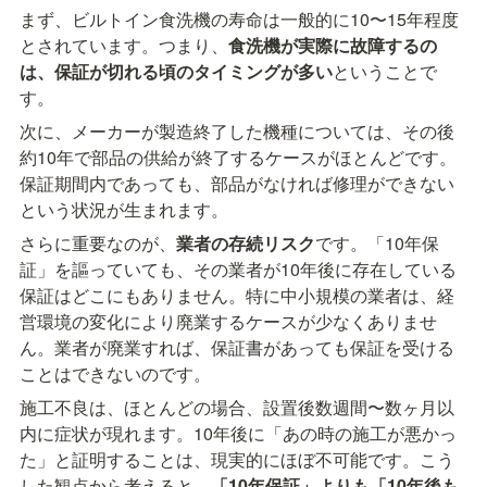
まず、ビルトイン食洗機の寿命は一般的に10〜15年程度
とされています。つまり、
食洗機が実際に故障するの
は、保証が切れる頃のタイミングが多い
ということで
す。
次に、メーカーが製造終了した機種については、その後
約10年で部品の供給が終了するケースがほとんどです。
保証期間内であっても、部品がなければ修理ができない
という状況が生まれます。
さらに重要なのが、
業者の存続リスク
です。「10年保
証」を謳っていても、その業者が10年後に存在している
保証はどこにもありません。特に中小規模の業者は、経
営環境の変化により廃業するケースが少なくありませ
ん。業者が廃業すれば、保証書があっても保証を受ける
ことはできないのです。
施工不良は、ほとんどの場合、設置後数週間〜数ヶ月以
内に症状が現れます。10年後に「あの時の施工が悪かっ
た」と証明することは、現実的にほぼ不可能です。こう
した観点から考えると、
「10年保証」よりも「10年後も