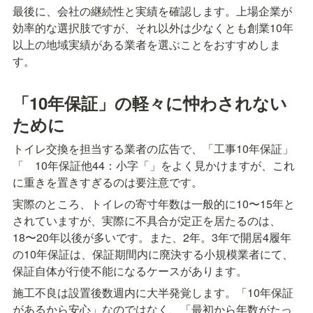
最後に、会社の継続性と実績を確認します。上場企業が
効率的な選択肢ですが、それ以外は少なくとも創業10年
以上の地域実績がある業者を選ぶことをおすすめしま
す。
「10年保証」の軽々に忡わされない
ために
トイレ交換を担当する業者の広告で、「工事10年保証」
「　10年保証他44：小字「」をよく見かけますが、これ
に重きを置きすぎるのは要注意です。
実際のところ、トイレの寄寸年数は一般的に10〜15年と
されていますが、実際に不具合が定正を居たるのは、
18〜20年以後が多いです。また、2年。3年で開居4履年
の10年保証は、保証期間内に廃決する小規模業者にて、
保証自体が行使不能になるケースがあります。
施工不良は設置後数週内に大半発覚します。「10年保証
があるから安心」なのではなく、「最初から年数がたっ