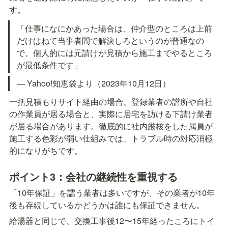
す。
「仕事になにかあった場合は、仲介型のところは上前
だけはねて当事者間で解決しろというのが普通なの
で。個人的には元請けが見積から施工までやるところ
が最低条件です」
— Yahoo!知恵袋より（2023年10月12日）
一括見積もりサイト経由の場合、登録業者の譜所や自社
の作業員が居る場合と、実際に居宅を訪ける下請け業者
が居る場合があります。徹底的に社内厳核をした属員が
施工する色彩が弱い仕組みでは、トラブル時の対応消極
的になりがちです。
ポイント3：会社の継続性を重視する
「10年保証」を譳う業者は多いですが、その業者が10年
後も存続しているかどうかは誰にも保証できません。
給湯器と同じで、交換工事後12〜15年経ったころにトイ